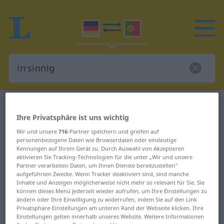
Deutsch-Portugiesisch Wörterbuch
irrsinnig
Ihre Privatsphäre ist uns wichtig
Deutsch-Portugiesisch
Wir und unsere
716
-Partner speichern und greifen auf
Übersetzung für "irrsinnig"
personenbezogene Daten wie Browserdaten oder eindeutige
Kennungen auf Ihrem Gerät zu. Durch Auswahl von Akzeptieren
aktivieren Sie Tracking-Technologien für die unter „Wir und unsere
"irrsinnig" Portugiesisch
Partner verarbeiten Daten, um Ihnen Dienste bereitzustellen“
aufgeführten Zwecke. Wenn Tracker deaktiviert sind, sind manche
Übersetzung
Inhalte und Anzeigen möglicherweise nicht mehr so relevant für Sie. Sie
können dieses Menü jederzeit wieder aufrufen, um Ihre Einstellungen zu
ändern oder Ihre Einwilligung zu widerrufen, indem Sie auf den Link
Privatsphäre-Einstellungen am unteren Rand der Webseite klicken. Ihre
„irrsinnig“
: Adjektiv
Einstellungen gelten innerhalb unseres Website. Weitere Informationen