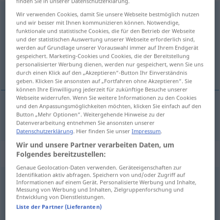
finden Sie in unserer Datenschutzerklärung.
irrsinnig
Wir verwenden Cookies, damit Sie unsere Webseite bestmöglich nutzen
adj
und wir besser mit Ihnen kommunizieren können. Notwendige,
funktionale und statistische Cookies, die für den Betrieb der Webseite
Übersicht aller Übersetzungen
und der statistischen Auswertung unserer Webseite erforderlich sind,
(Für mehr Details die Übersetzung anklicken/antippen)
werden auf Grundlage unserer Vorauswahl immer auf Ihrem Endgerät
gespeichert. Marketing-Cookies und Cookies, die der Bereitstellung
personalisierter Werbung dienen, werden nur gespeichert, wenn Sie uns
louco, doido
durch einen Klick auf den „Akzeptieren“-Button Ihr Einverständnis
geben. Klicken Sie ansonsten auf „Fortfahren ohne Akzeptieren“. Sie
können Ihre Einwilligung jederzeit für zukünftige Besuche unserer
Webseite widerrufen. Wenn Sie weitere Informationen zu den Cookies
und den Anpassungsmöglichkeiten möchten, klicken Sie einfach auf den
Button „Mehr Optionen“. Weitergehende Hinweise zu der
louco
,
doido
irrsinnig
Datenverarbeitung entnehmen Sie ansonsten unserer
Datenschutzerklärung
. Hier finden Sie unser
Impressum
.
Wir und unsere Partner verarbeiten Daten, um
„irrsinnig“
: Adverb
Folgendes bereitzustellen:
Genaue Geolocation-Daten verwenden. Geräteeigenschaften zur
Identifikation aktiv abfragen. Speichern von und/oder Zugriff auf
irrsinnig
adv
Informationen auf einem Gerät. Personalisierte Werbung und Inhalte,
Messung von Werbung und Inhalten, Zielgruppenforschung und
Entwicklung von Dienstleistungen.
Übersicht aller Übersetzungen
Liste der Partner (Lieferanten)
(Für mehr Details die Übersetzung anklicken/antippen)