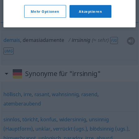
demais, demasiadamente
Mehr Optionen
Akzeptieren
demais
, demasiadamente
irrsinnig
(≈ sehr)
FIG
UMG
Synonyme für "irrsinnig"
höllisch
,
irre
,
rasant
,
wahnsinnig
,
rasend
,
atemberaubend
sinnlos
,
töricht
,
konfus
,
widersinnig
,
unsinnig
(Hauptform)
,
unklar
,
verrückt (ugs.)
,
blödsinnig (ugs.)
,
hirnverbrannt
,
unlogisch
,
paradox
,
irre
,
absurd
,