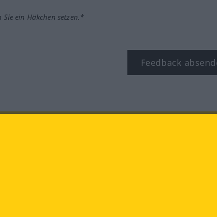
m Sie ein Häkchen setzen.*
Feedback absend
ook
YouTube
Instagram