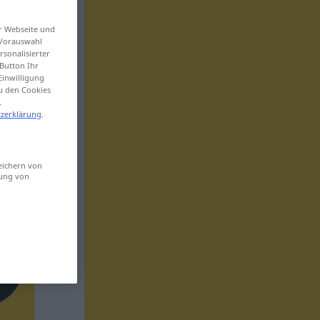
er Webseite und
 Vorauswahl
sonalisierter
Button Ihr
Einwilligung
zu den Cookies
.
zerklärung
.
eichern von
sung von