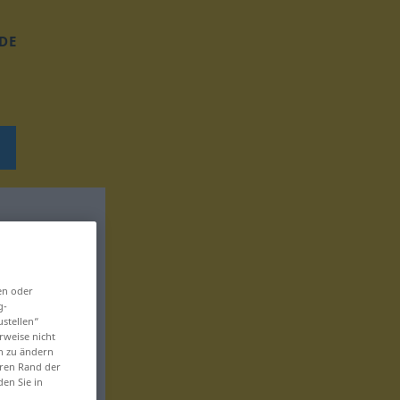
DE
en oder
g-
ustellen“
rweise nicht
en zu ändern
eren Rand der
den Sie in