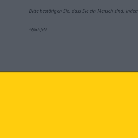
Bitte bestätigen Sie, dass Sie ein Mensch sind, inde
*Pflichtfeld
Besuchen Sie uns auf:
faceb
Langenscheidt