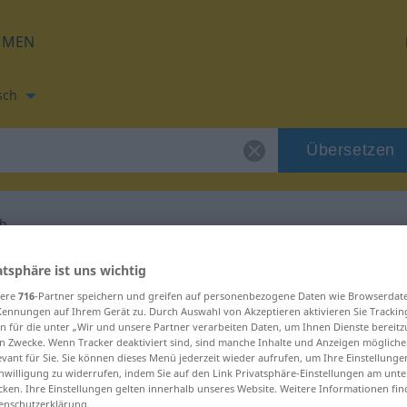
HMEN
sch
Übersetzen
ch
zung für "iranisch"
atsphäre ist uns wichtig
sere
716
-Partner speichern und greifen auf personenbezogene Daten wie Browserdat
Kennungen auf Ihrem Gerät zu. Durch Auswahl von Akzeptieren aktivieren Sie Trackin
etzung
n für die unter „Wir und unsere Partner verarbeiten Daten, um Ihnen Dienste bereitz
n Zwecke. Wenn Tracker deaktiviert sind, sind manche Inhalte und Anzeigen mögliche
evant für Sie. Sie können dieses Menü jederzeit wieder aufrufen, um Ihre Einstellung
inwilligung zu widerrufen, indem Sie auf den Link Privatsphäre-Einstellungen am unt
cken. Ihre Einstellungen gelten innerhalb unseres Website. Weitere Informationen fin
enschutzerklärung.