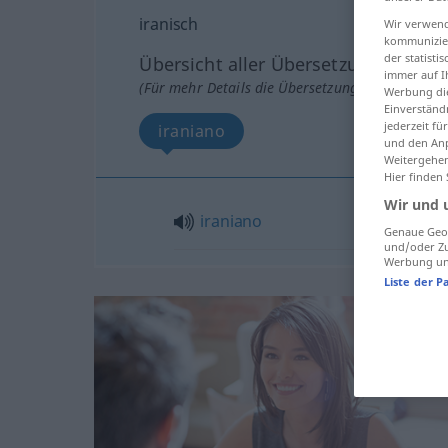
iranisch
Wir verwend
kommunizier
der statist
Übersicht aller Übersetzungen
immer auf I
(Für mehr Details die Übersetzung anklicken/an
Werbung die
Einverständ
jederzeit f
iraniano
und den Anp
Weitergehen
Hier finden
Wir und 
iraniano
Genaue Geol
und/oder Zu
Werbung und
Liste der P