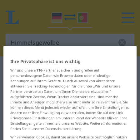
Ihre Privatsphäre ist uns wichtig
Deutsch-Portugiesisch Wörterbuch
Wir und unsere
716
-Partner speichern und greifen auf
Himmelsgewölbe
personenbezogene Daten wie Browserdaten oder eindeutige
Kennungen auf Ihrem Gerät zu. Durch Auswahl von Akzeptieren
Deutsch-Portugiesisch
aktivieren Sie Tracking-Technologien für die unter „Wir und unsere
Partner verarbeiten Daten, um Ihnen Dienste bereitzustellen“
Übersetzung für
aufgeführten Zwecke. Wenn Tracker deaktiviert sind, sind manche
"Himmelsgewölbe"
Inhalte und Anzeigen möglicherweise nicht mehr so relevant für Sie. Sie
können dieses Menü jederzeit wieder aufrufen, um Ihre Einstellungen zu
ändern oder Ihre Einwilligung zu widerrufen, indem Sie auf den Link
Privatsphäre-Einstellungen am unteren Rand der Webseite klicken. Ihre
"Himmelsgewölbe" Portugiesisch
Einstellungen gelten innerhalb unseres Website. Weitere Informationen
finden Sie in unserer Datenschutzerklärung.
Übersetzung
Wir verwenden Cookies, damit Sie unsere Webseite bestmöglich nutzen