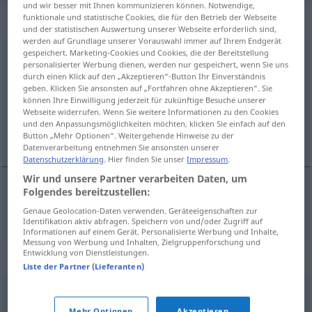
und wir besser mit Ihnen kommunizieren können. Notwendige,
funktionale und statistische Cookies, die für den Betrieb der Webseite
„Himmelsgewölbe“
: Neutrum
und der statistischen Auswertung unserer Webseite erforderlich sind,
werden auf Grundlage unserer Vorauswahl immer auf Ihrem Endgerät
gespeichert. Marketing-Cookies und Cookies, die der Bereitstellung
Himmelsgewölbe
n
personalisierter Werbung dienen, werden nur gespeichert, wenn Sie uns
durch einen Klick auf den „Akzeptieren“-Button Ihr Einverständnis
Übersicht aller Übersetzungen
geben. Klicken Sie ansonsten auf „Fortfahren ohne Akzeptieren“. Sie
können Ihre Einwilligung jederzeit für zukünftige Besuche unserer
(Für mehr Details die Übersetzung anklicken/antippen)
Webseite widerrufen. Wenn Sie weitere Informationen zu den Cookies
und den Anpassungsmöglichkeiten möchten, klicken Sie einfach auf den
abóbada celeste
Button „Mehr Optionen“. Weitergehende Hinweise zu der
Datenverarbeitung entnehmen Sie ansonsten unserer
Datenschutzerklärung
. Hier finden Sie unser
Impressum
.
Wir und unsere Partner verarbeiten Daten, um
Folgendes bereitzustellen:
abóbada
f
celeste
Himmelsgewölbe
Genaue Geolocation-Daten verwenden. Geräteeigenschaften zur
Identifikation aktiv abfragen. Speichern von und/oder Zugriff auf
Informationen auf einem Gerät. Personalisierte Werbung und Inhalte,
Messung von Werbung und Inhalten, Zielgruppenforschung und
Entwicklung von Dienstleistungen.
Synonyme für "Himmelsgewölbe"
Liste der Partner (Lieferanten)
Firmament
,
Himmelszelt
,
Sternenzelt
,
Himmel
Mehr Optionen
Akzeptieren