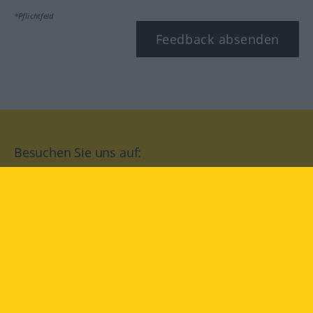
*Pflichtfeld
Feedback absenden
Besuchen Sie uns auf:
facebook
YouTube
Instagram
Langenscheidt
NUTZUNGSBEDINGUNGEN