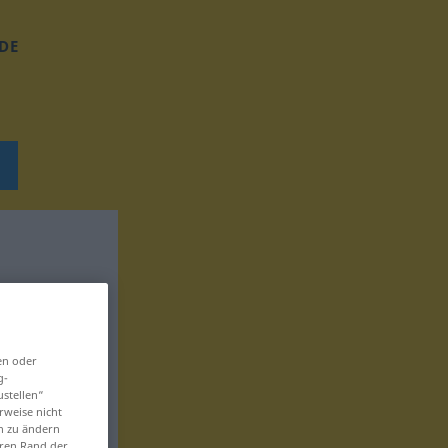
DE
en oder
g-
ustellen“
rweise nicht
en zu ändern
eren Rand der