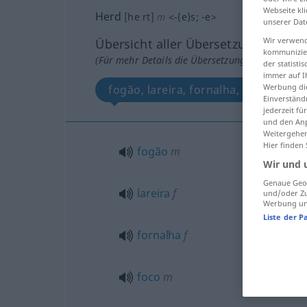
Webseite kli
Herd
[heːrt]
m
<
-(e)s
;
-e
>
unserer Dat
Wir verwend
Übersicht aller Übersetzungen
kommunizier
(Für mehr Details die Übersetzung anklicken/an
der statist
immer auf I
Werbung die
fogão, lareira, fornalha, foco
Einverständ
jederzeit f
und den Anp
Weitergehen
Hier finden
fogão
m
Wir und 
Genaue Geol
lareira
f
und/oder Zu
Werbung und
Liste der P
fornalha
f
foco
m