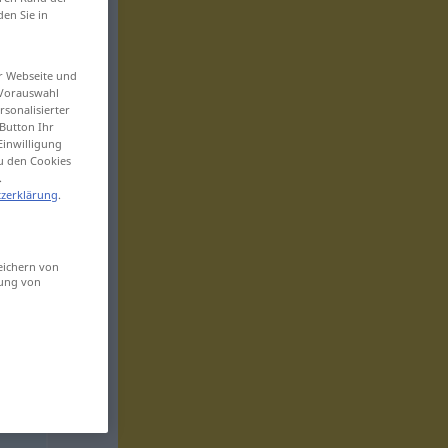
den Sie in
er Webseite und
 Vorauswahl
sonalisierter
Button Ihr
Einwilligung
zu den Cookies
.
zerklärung
.
eichern von
sung von