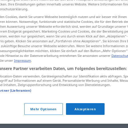
cken. Ihre Einstellungen gelten innerhalb unseres Website. Weitere Informationen fin
enschutzerklärung.
en Cookies, damit Sie unsere Webseite bestmöglich nutzen und wir besser mit Ihnen
en können. Notwendige, funktionale und statistische Cookies, die für den Betrieb d
tippen)
ischen Auswertung unserer Webseite erforderlich sind, werden auf Grundlage unserer
hrem Endgerät gespeichert. Marketing-Cookies und Cookies, die der Bereitstellung per
nen, werden nur gespeichert, wenn Sie uns durch einen Klick auf den „Akzeptieren“-
nis geben. Klicken Sie ansonsten auf „Fortfahren ohne Akzeptieren“. Sie können Ihre 
ür zukünftige Besuche unserer Webseite widerrufen. Wenn Sie weitere Informationen 
assungsmöglichkeiten möchten, klicken Sie einfach auf den Button „Mehr Optionen“
de Hinweise zu der Datenverarbeitung entnehmen Sie ansonsten unserer
Datenschut
 Sie unser
Impressum
.
Herd
unsere Partner verarbeiten Daten, um Folgendes bereitzustellen:
ocation-Daten verwenden. Geräteeigenschaften zur Identifikation aktiv abfragen. Sp
Herd
offener
griff auf Informationen auf einem Gerät. Personalisierte Werbung und Inhalte, Mes
 Inhalten, Zielgruppenforschung und Entwicklung von Dienstleistungen.
artner (Lieferanten)
Herd
Mehr Optionen
Akzeptieren
Herd
einer Seuche, bei Erdbeben