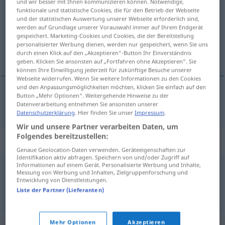
und wir besser mit Ihnen kommunizieren können. Notwendige,
funktionale und statistische Cookies, die für den Betrieb der Webseite
Übersicht aller Übersetzungen
und der statistischen Auswertung unserer Webseite erforderlich sind,
werden auf Grundlage unserer Vorauswahl immer auf Ihrem Endgerät
(Für mehr Details die Übersetzung anklicken/antippen)
gespeichert. Marketing-Cookies und Cookies, die der Bereitstellung
personalisierter Werbung dienen, werden nur gespeichert, wenn Sie uns
ídolo
durch einen Klick auf den „Akzeptieren“-Button Ihr Einverständnis
geben. Klicken Sie ansonsten auf „Fortfahren ohne Akzeptieren“. Sie
können Ihre Einwilligung jederzeit für zukünftige Besuche unserer
Webseite widerrufen. Wenn Sie weitere Informationen zu den Cookies
und den Anpassungsmöglichkeiten möchten, klicken Sie einfach auf den
Button „Mehr Optionen“. Weitergehende Hinweise zu der
ídolo
m
Götze
Datenverarbeitung entnehmen Sie ansonsten unserer
Datenschutzerklärung
. Hier finden Sie unser
Impressum
.
Wir und unsere Partner verarbeiten Daten, um
Folgendes bereitzustellen:
Synonyme für "Götze"
Genaue Geolocation-Daten verwenden. Geräteeigenschaften zur
Identifikation aktiv abfragen. Speichern von und/oder Zugriff auf
Informationen auf einem Gerät. Personalisierte Werbung und Inhalte,
Messung von Werbung und Inhalten, Zielgruppenforschung und
Idol
,
Abgott
Entwicklung von Dienstleistungen.
Liste der Partner (Lieferanten)
© OpenThesaurus.de
Mehr Optionen
Akzeptieren