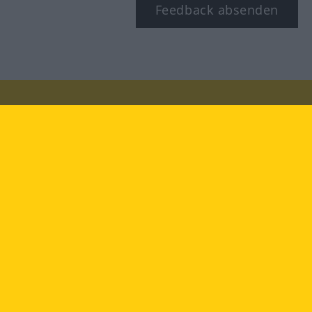
Feedback absenden
Besuchen Sie uns auf:
facebook
YouTube
Instagram
Langenscheidt
NUTZUNGSBEDINGUNGEN
DATENSCHUTZBESTIMMUNGEN