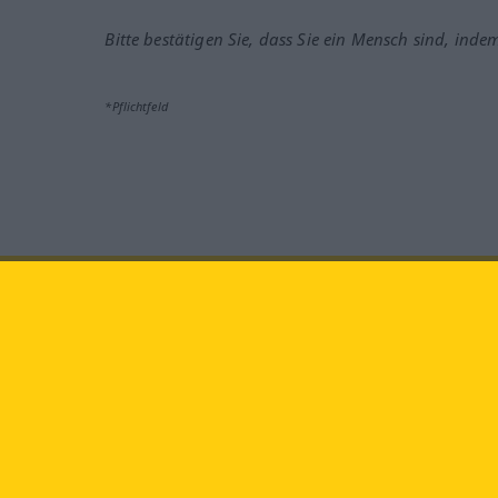
Bitte bestätigen Sie, dass Sie ein Mensch sind, inde
*Pflichtfeld
Besuchen Sie uns auf:
faceb
Langenscheidt