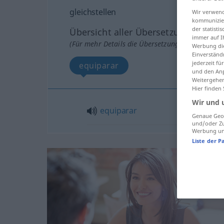
gleichstellen
Wir verwend
kommunizier
der statist
Übersicht aller Übersetzungen
immer auf I
(Für mehr Details die Übersetzung anklicken/an
Werbung die
Einverständ
jederzeit f
equiparar
und den Anp
Weitergehen
Hier finden
Wir und 
equiparar
Genaue Geol
und/oder Zu
Werbung und
Liste der P