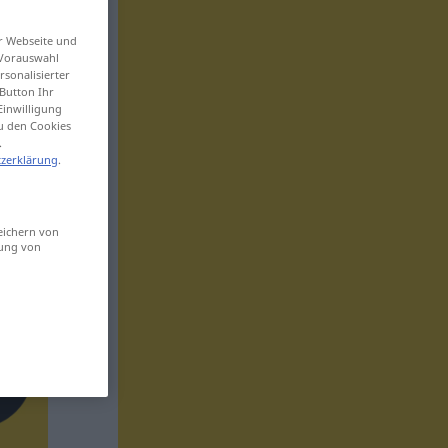
er Webseite und
 Vorauswahl
sonalisierter
Button Ihr
Einwilligung
zu den Cookies
.
zerklärung
.
eichern von
sung von