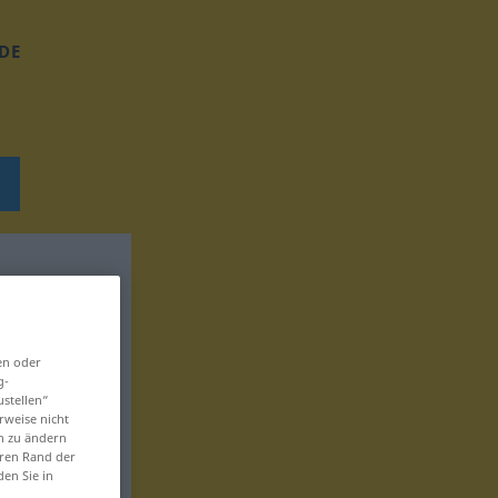
DE
en oder
g-
ustellen“
rweise nicht
en zu ändern
eren Rand der
den Sie in