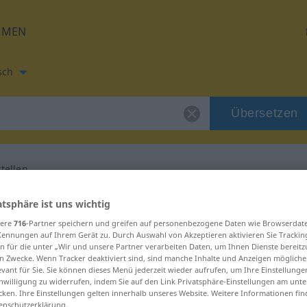
HMEN
sch
Übersetzen
stellen
zung für "gleichstellen"
atsphäre ist uns wichtig
sere
716
-Partner speichern und greifen auf personenbezogene Daten wie Browserdat
Kennungen auf Ihrem Gerät zu. Durch Auswahl von Akzeptieren aktivieren Sie Trackin
Übersetzung
n für die unter „Wir und unsere Partner verarbeiten Daten, um Ihnen Dienste bereitz
n Zwecke. Wenn Tracker deaktiviert sind, sind manche Inhalte und Anzeigen mögliche
evant für Sie. Sie können dieses Menü jederzeit wieder aufrufen, um Ihre Einstellung
inwilligung zu widerrufen, indem Sie auf den Link Privatsphäre-Einstellungen am unt
cken. Ihre Einstellungen gelten innerhalb unseres Website. Weitere Informationen fin
enschutzerklärung.