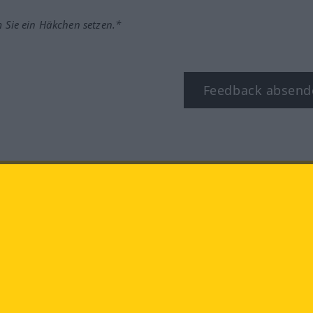
m Sie ein Häkchen setzen.*
Feedback absend
ook
YouTube
Instagram