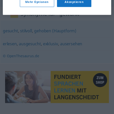
Mehr Optionen
Akzeptieren
Synonyme für "gewählt"
gesucht
,
stilvoll
,
gehoben (Hauptform)
erlesen
,
ausgesucht
,
exklusiv
,
ausersehen
© OpenThesaurus.de