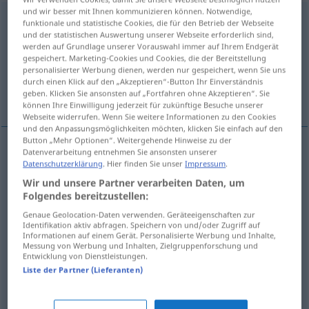
und wir besser mit Ihnen kommunizieren können. Notwendige,
gewählt
[gəˈvɛːlt]
adj
funktionale und statistische Cookies, die für den Betrieb der Webseite
und der statistischen Auswertung unserer Webseite erforderlich sind,
Übersicht aller Übersetzungen
werden auf Grundlage unserer Vorauswahl immer auf Ihrem Endgerät
gespeichert. Marketing-Cookies und Cookies, die der Bereitstellung
(Für mehr Details die Übersetzung anklicken/antippen)
personalisierter Werbung dienen, werden nur gespeichert, wenn Sie uns
durch einen Klick auf den „Akzeptieren“-Button Ihr Einverständnis
eleito, selecto, distinto, culto, rebuscado
geben. Klicken Sie ansonsten auf „Fortfahren ohne Akzeptieren“. Sie
können Ihre Einwilligung jederzeit für zukünftige Besuche unserer
Webseite widerrufen. Wenn Sie weitere Informationen zu den Cookies
und den Anpassungsmöglichkeiten möchten, klicken Sie einfach auf den
Button „Mehr Optionen“. Weitergehende Hinweise zu der
Datenverarbeitung entnehmen Sie ansonsten unserer
eleito
gewählt
Datenschutzerklärung
. Hier finden Sie unser
Impressum
.
POL
Wir und unsere Partner verarbeiten Daten, um
Folgendes bereitzustellen:
selecto
gewählt
FIG
Genaue Geolocation-Daten verwenden. Geräteeigenschaften zur
Identifikation aktiv abfragen. Speichern von und/oder Zugriff auf
distinto
gewählt
Informationen auf einem Gerät. Personalisierte Werbung und Inhalte,
Messung von Werbung und Inhalten, Zielgruppenforschung und
Entwicklung von Dienstleistungen.
culto
gewählt
Sprache
Liste der Partner (Lieferanten)
rebuscado
gewählt
stärker