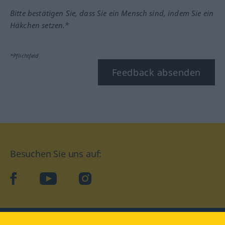
Bitte bestätigen Sie, dass Sie ein Mensch sind, indem Sie ein
Häkchen setzen.*
*Pflichtfeld
Feedback absenden
Besuchen Sie uns auf:
facebook
YouTube
Instagram