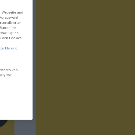
er Webseite und
 Vorauswahl
sonalisierter
Button Ihr
Einwilligung
zu den Cookies
.
zerklärung
.
eichern von
sung von