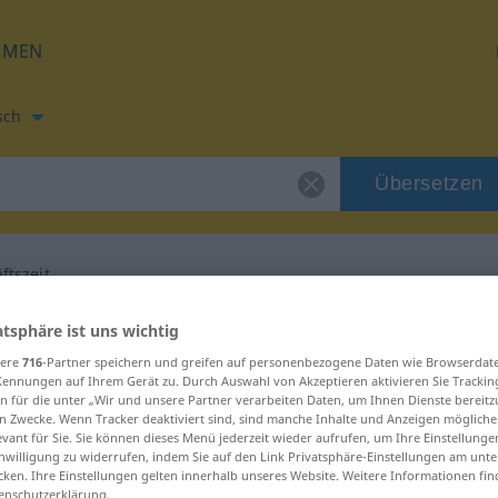
HMEN
sch
Übersetzen
ftszeit
zung für "Geschäftszeit"
atsphäre ist uns wichtig
sere
716
-Partner speichern und greifen auf personenbezogene Daten wie Browserdat
Kennungen auf Ihrem Gerät zu. Durch Auswahl von Akzeptieren aktivieren Sie Trackin
Übersetzung
n für die unter „Wir und unsere Partner verarbeiten Daten, um Ihnen Dienste bereitz
n Zwecke. Wenn Tracker deaktiviert sind, sind manche Inhalte und Anzeigen mögliche
evant für Sie. Sie können dieses Menü jederzeit wieder aufrufen, um Ihre Einstellung
inwilligung zu widerrufen, indem Sie auf den Link Privatsphäre-Einstellungen am unt
m
cken. Ihre Einstellungen gelten innerhalb unseres Website. Weitere Informationen fin
enschutzerklärung.