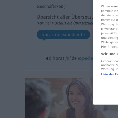
Geschäftszeit
f
Wir verwend
kommunizier
der statist
Übersicht aller Übersetzungen
immer auf I
(Für mehr Details die Übersetzung anklicken/an
Werbung die
Einverständ
jederzeit f
horas de expediente
und den Anp
Weitergehen
Hier finden
Wir und 
horas
fpl
de
expediente
(
od
servi
Genaue Geol
und/oder Zu
Werbung und
Liste der P