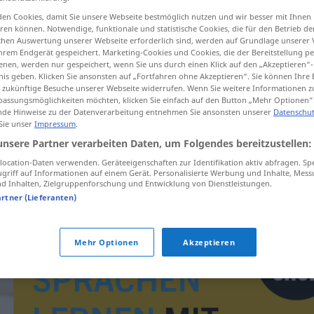
en Cookies, damit Sie unsere Webseite bestmöglich nutzen und wir besser mit Ihnen
en können. Notwendige, funktionale und statistische Cookies, die für den Betrieb d
ischen Auswertung unserer Webseite erforderlich sind, werden auf Grundlage unserer
hrem Endgerät gespeichert. Marketing-Cookies und Cookies, die der Bereitstellung per
tippen)
nen, werden nur gespeichert, wenn Sie uns durch einen Klick auf den „Akzeptieren“-
nis geben. Klicken Sie ansonsten auf „Fortfahren ohne Akzeptieren“. Sie können Ihre 
ür zukünftige Besuche unserer Webseite widerrufen. Wenn Sie weitere Informationen 
assungsmöglichkeiten möchten, klicken Sie einfach auf den Button „Mehr Optionen“
de Hinweise zu der Datenverarbeitung entnehmen Sie ansonsten unserer
Datenschut
 Sie unser
Impressum
.
unsere Partner verarbeiten Daten, um Folgendes bereitzustellen:
ço)
Geschäftszeit
ocation-Daten verwenden. Geräteeigenschaften zur Identifikation aktiv abfragen. Sp
griff auf Informationen auf einem Gerät. Personalisierte Werbung und Inhalte, Mes
 Inhalten, Zielgruppenforschung und Entwicklung von Dienstleistungen.
artner (Lieferanten)
Mehr Optionen
Akzeptieren