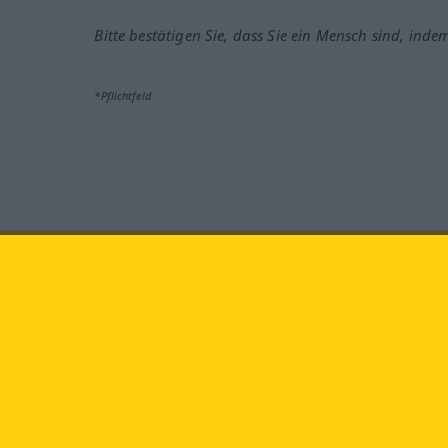
Bitte bestätigen Sie, dass Sie ein Mensch sind, inde
*Pflichtfeld
Besuchen Sie uns auf:
faceb
Langenscheidt