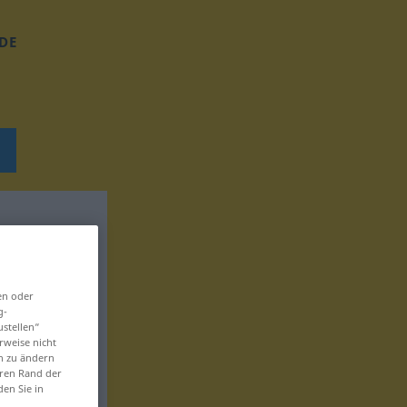
DE
en oder
g-
ustellen“
rweise nicht
en zu ändern
eren Rand der
den Sie in