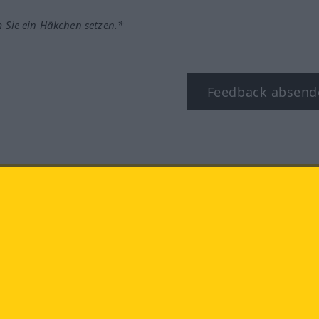
m Sie ein Häkchen setzen.*
Feedback absend
ook
YouTube
Instagram