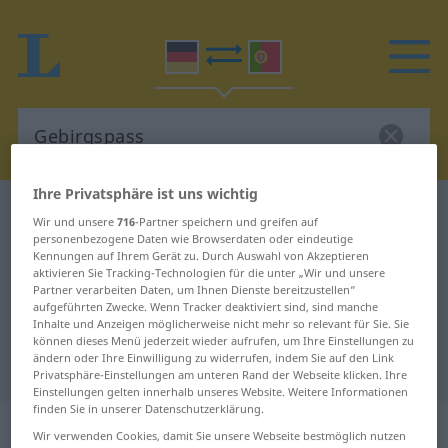
Ihre Privatsphäre ist uns wichtig
Deutsch-Portugiesisch Wörterbuch
Gebirgspass
Wir und unsere
716
-Partner speichern und greifen auf
Deutsch-Portugiesisch
personenbezogene Daten wie Browserdaten oder eindeutige
Kennungen auf Ihrem Gerät zu. Durch Auswahl von Akzeptieren
Übersetzung für "Gebirgspass"
aktivieren Sie Tracking-Technologien für die unter „Wir und unsere
Partner verarbeiten Daten, um Ihnen Dienste bereitzustellen“
aufgeführten Zwecke. Wenn Tracker deaktiviert sind, sind manche
Inhalte und Anzeigen möglicherweise nicht mehr so relevant für Sie. Sie
"Gebirgspass" Portugiesisch
können dieses Menü jederzeit wieder aufrufen, um Ihre Einstellungen zu
ändern oder Ihre Einwilligung zu widerrufen, indem Sie auf den Link
Übersetzung
Privatsphäre-Einstellungen am unteren Rand der Webseite klicken. Ihre
Einstellungen gelten innerhalb unseres Website. Weitere Informationen
finden Sie in unserer Datenschutzerklärung.
„Gebirgspass“
: Maskulinum
Wir verwenden Cookies, damit Sie unsere Webseite bestmöglich nutzen