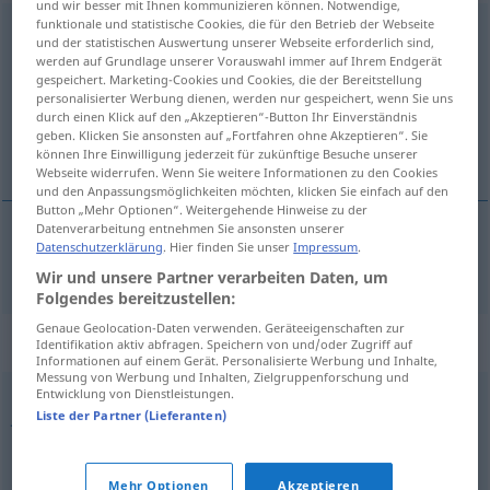
und wir besser mit Ihnen kommunizieren können. Notwendige,
funktionale und statistische Cookies, die für den Betrieb der Webseite
Gebirgspass
m
und der statistischen Auswertung unserer Webseite erforderlich sind,
werden auf Grundlage unserer Vorauswahl immer auf Ihrem Endgerät
Übersicht aller Übersetzungen
gespeichert. Marketing-Cookies und Cookies, die der Bereitstellung
personalisierter Werbung dienen, werden nur gespeichert, wenn Sie uns
(Für mehr Details die Übersetzung anklicken/antippen)
durch einen Klick auf den „Akzeptieren“-Button Ihr Einverständnis
geben. Klicken Sie ansonsten auf „Fortfahren ohne Akzeptieren“. Sie
desfiladeiro
können Ihre Einwilligung jederzeit für zukünftige Besuche unserer
Webseite widerrufen. Wenn Sie weitere Informationen zu den Cookies
und den Anpassungsmöglichkeiten möchten, klicken Sie einfach auf den
Button „Mehr Optionen“. Weitergehende Hinweise zu der
Datenverarbeitung entnehmen Sie ansonsten unserer
Datenschutzerklärung
. Hier finden Sie unser
Impressum
.
desfiladeiro
f
Gebirgspass
Wir und unsere Partner verarbeiten Daten, um
Folgendes bereitzustellen:
Genaue Geolocation-Daten verwenden. Geräteeigenschaften zur
Synonyme für "Gebirgspass"
Identifikation aktiv abfragen. Speichern von und/oder Zugriff auf
Informationen auf einem Gerät. Personalisierte Werbung und Inhalte,
Messung von Werbung und Inhalten, Zielgruppenforschung und
Entwicklung von Dienstleistungen.
Joch
,
Sattel
,
Pass
Liste der Partner (Lieferanten)
© OpenThesaurus.de
Mehr Optionen
Akzeptieren