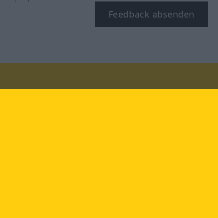
Feedback absenden
Besuchen Sie uns auf:
facebook
YouTube
Instagram
Langenscheidt
NUTZUNGSBEDINGUNGEN