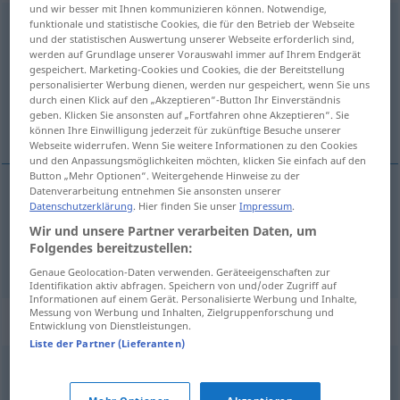
und wir besser mit Ihnen kommunizieren können. Notwendige,
funktionale und statistische Cookies, die für den Betrieb der Webseite
fundieren
[fʊnˈdiːrən]
<
fundieren
>
und der statistischen Auswertung unserer Webseite erforderlich sind,
werden auf Grundlage unserer Vorauswahl immer auf Ihrem Endgerät
Übersicht aller Übersetzungen
gespeichert. Marketing-Cookies und Cookies, die der Bereitstellung
(Für mehr Details die Übersetzung anklicken/antippen)
personalisierter Werbung dienen, werden nur gespeichert, wenn Sie uns
durch einen Klick auf den „Akzeptieren“-Button Ihr Einverständnis
geben. Klicken Sie ansonsten auf „Fortfahren ohne Akzeptieren“. Sie
fundamentar, assegurar
können Ihre Einwilligung jederzeit für zukünftige Besuche unserer
Webseite widerrufen. Wenn Sie weitere Informationen zu den Cookies
und den Anpassungsmöglichkeiten möchten, klicken Sie einfach auf den
Button „Mehr Optionen“. Weitergehende Hinweise zu der
Datenverarbeitung entnehmen Sie ansonsten unserer
Datenschutzerklärung
. Hier finden Sie unser
Impressum
.
fundamentar
fundieren
Wir und unsere Partner verarbeiten Daten, um
Folgendes bereitzustellen:
assegurar
fundieren
Genaue Geolocation-Daten verwenden. Geräteeigenschaften zur
Identifikation aktiv abfragen. Speichern von und/oder Zugriff auf
Informationen auf einem Gerät. Personalisierte Werbung und Inhalte,
Messung von Werbung und Inhalten, Zielgruppenforschung und
Synonyme für "fundieren"
Entwicklung von Dienstleistungen.
Liste der Partner (Lieferanten)
begründen
,
festmachen (ugs.)
,
belegen