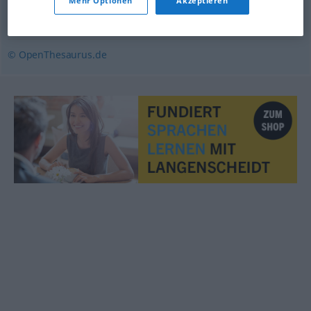
Mehr Optionen
Akzeptieren
erhärten
,
stärken
,
untermauern
,
begründen
© OpenThesaurus.de