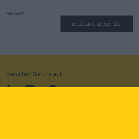
*Pflichtfeld
Feedback absenden
Besuchen Sie uns auf:
facebook
YouTube
Instagram
Langenscheidt