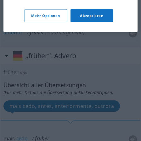
Mehr Optionen
Akzeptieren
antigo
, ex-
früher
(≈ ehemalig)
anterior
früher
(≈ vorhergehend)
„früher“
: Adverb
früher
adv
Übersicht aller Übersetzungen
(Für mehr Details die Übersetzung anklicken/antippen)
mais cedo, antes, anteriormente, outrora
mais
cedo
früher