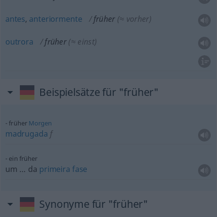
antes
,
anteriormente
früher
(≈ vorher)
outrora
früher
(≈ einst)
Beispielsätze für "früher"
früher
Morgen
madrugada
f
ein früher
um … da
primeira
fase
Synonyme für "früher"