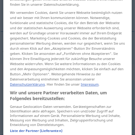
finden Sie in unserer Datenschutzerklärung.
Übersicht aller Übersetzungen
Wir verwenden Cookies, damit Sie unsere Webseite bestmöglich nutzen
und wir besser mit Ihnen kommunizieren können. Notwendige,
(Für mehr Details die Übersetzung anklicken/antippen)
funktionale und statistische Cookies, die für den Betrieb der Webseite
und der statistischen Auswertung unserer Webseite erforderlich sind,
werden auf Grundlage unserer Vorauswahl immer auf Ihrem Endgerät
gespeichert. Marketing-Cookies und Cookies, die der Bereitstellung
personalisierter Werbung dienen, werden nur gespeichert, wenn Sie uns
früh
früher → siehe „
“
durch einen Klick auf den „Akzeptieren“-Button Ihr Einverständnis
geben. Klicken Sie ansonsten auf „Fortfahren ohne Akzeptieren“. Sie
können Ihre Einwilligung jederzeit für zukünftige Besuche unserer
Webseite widerrufen. Wenn Sie weitere Informationen zu den Cookies
und den Anpassungsmöglichkeiten möchten, klicken Sie einfach auf den
„früher“
: Adjektiv
Button „Mehr Optionen“. Weitergehende Hinweise zu der
Datenverarbeitung entnehmen Sie ansonsten unserer
Datenschutzerklärung
. Hier finden Sie unser
Impressum
.
früher
adj
Wir und unsere Partner verarbeiten Daten, um
Folgendes bereitzustellen:
Übersicht aller Übersetzungen
Genaue Geolocation-Daten verwenden. Geräteeigenschaften zur
(Für mehr Details die Übersetzung anklicken/antippen)
Identifikation aktiv abfragen. Speichern von und/oder Zugriff auf
Informationen auf einem Gerät. Personalisierte Werbung und Inhalte,
antigo, ex-, anterior
Messung von Werbung und Inhalten, Zielgruppenforschung und
Entwicklung von Dienstleistungen.
Liste der Partner (Lieferanten)