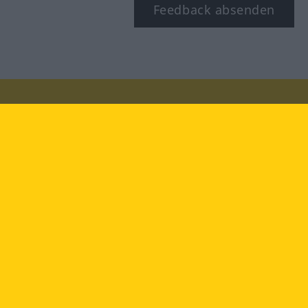
Feedback absenden
Besuchen Sie uns auf:
facebook
YouTube
Instagram
Langenscheidt
NUTZUNGSBEDINGUNGEN
DATENSCHUTZBESTIMMUNGEN