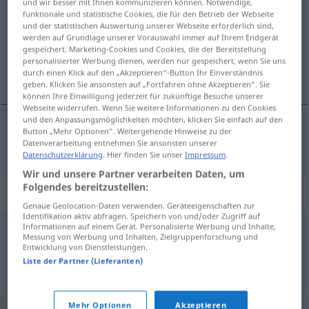
und wir besser mit Ihnen kommunizieren können. Notwendige,
funktionale und statistische Cookies, die für den Betrieb der Webseite
Übersicht aller Übersetzungen
und der statistischen Auswertung unserer Webseite erforderlich sind,
werden auf Grundlage unserer Vorauswahl immer auf Ihrem Endgerät
(Für mehr Details die Übersetzung anklicken/antippen)
gespeichert. Marketing-Cookies und Cookies, die der Bereitstellung
personalisierter Werbung dienen, werden nur gespeichert, wenn Sie uns
formal
durch einen Klick auf den „Akzeptieren“-Button Ihr Einverständnis
geben. Klicken Sie ansonsten auf „Fortfahren ohne Akzeptieren“. Sie
können Ihre Einwilligung jederzeit für zukünftige Besuche unserer
Webseite widerrufen. Wenn Sie weitere Informationen zu den Cookies
und den Anpassungsmöglichkeiten möchten, klicken Sie einfach auf den
Button „Mehr Optionen“. Weitergehende Hinweise zu der
formal
formal
Datenverarbeitung entnehmen Sie ansonsten unserer
Datenschutzerklärung
. Hier finden Sie unser
Impressum
.
Wir und unsere Partner verarbeiten Daten, um
Folgendes bereitzustellen:
Synonyme für "formal"
Genaue Geolocation-Daten verwenden. Geräteeigenschaften zur
Identifikation aktiv abfragen. Speichern von und/oder Zugriff auf
Informationen auf einem Gerät. Personalisierte Werbung und Inhalte,
Messung von Werbung und Inhalten, Zielgruppenforschung und
nominell
,
äußerlich
Entwicklung von Dienstleistungen.
Liste der Partner (Lieferanten)
© OpenThesaurus.de
Mehr Optionen
Akzeptieren