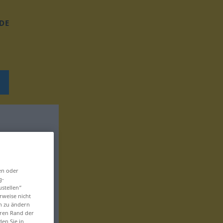
DE
en oder
g-
ustellen“
rweise nicht
en zu ändern
eren Rand der
den Sie in