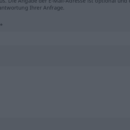
us. Die Angabe der E-Mail-Adresse ist optional und 
ntwortung Ihrer Anfrage.
?*