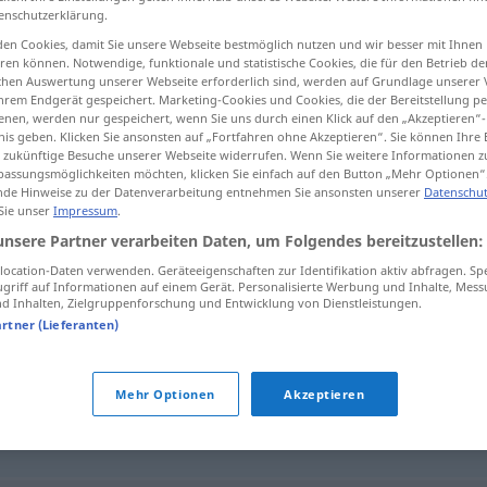
enschutzerklärung.
en Cookies, damit Sie unsere Webseite bestmöglich nutzen und wir besser mit Ihnen
en können. Notwendige, funktionale und statistische Cookies, die für den Betrieb d
ischen Auswertung unserer Webseite erforderlich sind, werden auf Grundlage unserer
tippen)
hrem Endgerät gespeichert. Marketing-Cookies und Cookies, die der Bereitstellung per
nen, werden nur gespeichert, wenn Sie uns durch einen Klick auf den „Akzeptieren“-
nis geben. Klicken Sie ansonsten auf „Fortfahren ohne Akzeptieren“. Sie können Ihre 
ür zukünftige Besuche unserer Webseite widerrufen. Wenn Sie weitere Informationen 
assungsmöglichkeiten möchten, klicken Sie einfach auf den Button „Mehr Optionen“
Fahrschein
Fahrausweis → siehe „
“
de Hinweise zu der Datenverarbeitung entnehmen Sie ansonsten unserer
Datenschut
 Sie unser
Impressum
.
unsere Partner verarbeiten Daten, um Folgendes bereitzustellen:
s"
ocation-Daten verwenden. Geräteeigenschaften zur Identifikation aktiv abfragen. Sp
griff auf Informationen auf einem Gerät. Personalisierte Werbung und Inhalte, Mes
 Inhalten, Zielgruppenforschung und Entwicklung von Dienstleistungen.
artner (Lieferanten)
)
,
Billett (schweiz.)
,
Karte
,
Fahrschein
Mehr Optionen
Akzeptieren