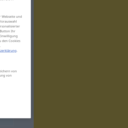
er Webseite und
 Vorauswahl
sonalisierter
Button Ihr
Einwilligung
zu den Cookies
.
zerklärung
.
eichern von
sung von