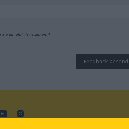
m Sie ein Häkchen setzen.*
Feedback absend
ook
YouTube
Instagram