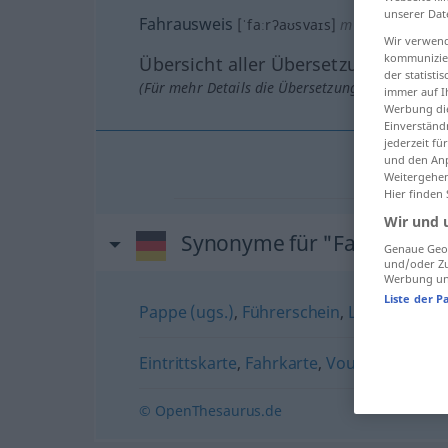
unserer Dat
Fahrausweis
[ˈfaːrʔaʊsvaɪs]
m
Wir verwend
kommunizier
Übersicht aller Übersetzungen
der statist
(Für mehr Details die Übersetzung anklicken/an
immer auf I
Werbung die
Einverständ
jederzeit f
und den Anp
Weitergehen
Hier finden
Wir und 
Synonyme für "Fahrauswei
Genaue Geol
und/oder Zu
Werbung und
Liste der P
Pappe (ugs.)
,
Führerschein
,
Lappen (ugs.
Eintrittskarte
,
Fahrkarte
,
Voucher
,
Ticket
© OpenThesaurus.de