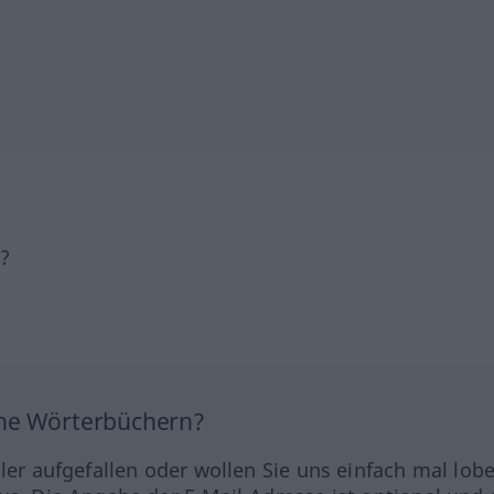
h?
ine Wörterbüchern?
hler aufgefallen oder wollen Sie uns einfach mal lob