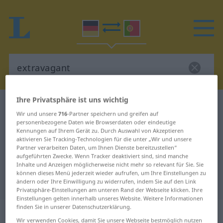
Ihre Privatsphäre ist uns wichtig
Deutsch-Portugiesisch Wörterbuch
extravagant
Wir und unsere
716
-Partner speichern und greifen auf
Deutsch-Portugiesisch
personenbezogene Daten wie Browserdaten oder eindeutige
Kennungen auf Ihrem Gerät zu. Durch Auswahl von Akzeptieren
Übersetzung für "extravagant"
aktivieren Sie Tracking-Technologien für die unter „Wir und unsere
Partner verarbeiten Daten, um Ihnen Dienste bereitzustellen“
aufgeführten Zwecke. Wenn Tracker deaktiviert sind, sind manche
"extravagant" Portugiesisch
Inhalte und Anzeigen möglicherweise nicht mehr so relevant für Sie. Sie
können dieses Menü jederzeit wieder aufrufen, um Ihre Einstellungen zu
Übersetzung
ändern oder Ihre Einwilligung zu widerrufen, indem Sie auf den Link
Privatsphäre-Einstellungen am unteren Rand der Webseite klicken. Ihre
Einstellungen gelten innerhalb unseres Website. Weitere Informationen
finden Sie in unserer Datenschutzerklärung.
„extravagant“
Wir verwenden Cookies, damit Sie unsere Webseite bestmöglich nutzen