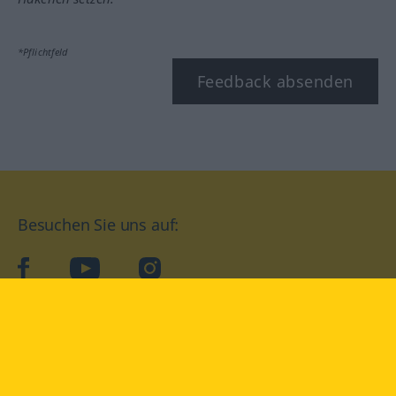
*Pflichtfeld
Feedback absenden
Besuchen Sie uns auf:
facebook
YouTube
Instagram
Langenscheidt