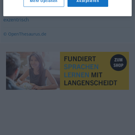
Mehr Optionen
Akzeptieren
snobistisch
,
(künstlich) aufgeregt
,
überspannt
,
exzentrisch
© OpenThesaurus.de