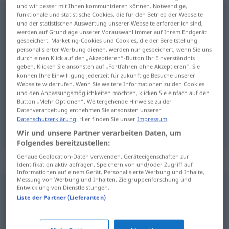
und wir besser mit Ihnen kommunizieren können. Notwendige,
extravagant
funktionale und statistische Cookies, die für den Betrieb der Webseite
[ˈɛkstravaˈgant]
und der statistischen Auswertung unserer Webseite erforderlich sind,
werden auf Grundlage unserer Vorauswahl immer auf Ihrem Endgerät
Übersicht aller Übersetzungen
gespeichert. Marketing-Cookies und Cookies, die der Bereitstellung
(Für mehr Details die Übersetzung anklicken/antippen)
personalisierter Werbung dienen, werden nur gespeichert, wenn Sie uns
durch einen Klick auf den „Akzeptieren“-Button Ihr Einverständnis
geben. Klicken Sie ansonsten auf „Fortfahren ohne Akzeptieren“. Sie
extravagante
können Ihre Einwilligung jederzeit für zukünftige Besuche unserer
Webseite widerrufen. Wenn Sie weitere Informationen zu den Cookies
und den Anpassungsmöglichkeiten möchten, klicken Sie einfach auf den
Button „Mehr Optionen“. Weitergehende Hinweise zu der
Datenverarbeitung entnehmen Sie ansonsten unserer
Datenschutzerklärung
. Hier finden Sie unser
Impressum
.
extravagante
extravagant
Wir und unsere Partner verarbeiten Daten, um
Folgendes bereitzustellen:
Genaue Geolocation-Daten verwenden. Geräteeigenschaften zur
Synonyme für "extravagant"
Identifikation aktiv abfragen. Speichern von und/oder Zugriff auf
Informationen auf einem Gerät. Personalisierte Werbung und Inhalte,
Messung von Werbung und Inhalten, Zielgruppenforschung und
Entwicklung von Dienstleistungen.
fein
,
exklusiv
,
elegant
,
nobel
,
vornehm
Liste der Partner (Lieferanten)
überspannt