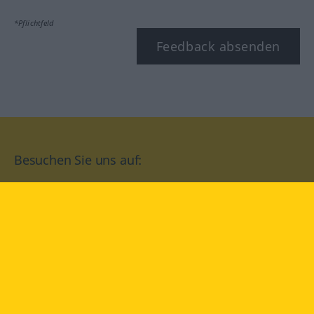
*Pflichtfeld
Feedback absenden
Besuchen Sie uns auf:
facebook
YouTube
Instagram
Langenscheidt