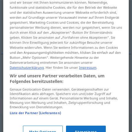
und wir besser mit Ihnen kommunizieren können. Notwendige,
funktionale und statistische Cookies, die für den Betrieb der Webseite
Eroberung
f
und der statistischen Auswertung unserer Webseite erforderlich sind,
werden auf Grundlage unserer Vorauswahl immer auf Ihrem Endgerät
Übersicht aller Übersetzungen
gespeichert. Marketing-Cookies und Cookies, die der Bereitstellung
(Für mehr Details die Übersetzung anklicken/antippen)
personalisierter Werbung dienen, werden nur gespeichert, wenn Sie uns
durch einen Klick auf den „Akzeptieren“-Button Ihr Einverständnis
geben. Klicken Sie ansonsten auf „Fortfahren ohne Akzeptieren“. Sie
conquista, tomada
können Ihre Einwilligung jederzeit für zukünftige Besuche unserer
Webseite widerrufen. Wenn Sie weitere Informationen zu den Cookies
und den Anpassungsmöglichkeiten möchten, klicken Sie einfach auf den
Button „Mehr Optionen“. Weitergehende Hinweise zu der
Datenverarbeitung entnehmen Sie ansonsten unserer
Datenschutzerklärung
. Hier finden Sie unser
Impressum
.
conquista
f
Eroberung
Wir und unsere Partner verarbeiten Daten, um
Folgendes bereitzustellen:
tomada
f
Eroberung
Genaue Geolocation-Daten verwenden. Geräteeigenschaften zur
Identifikation aktiv abfragen. Speichern von und/oder Zugriff auf
Informationen auf einem Gerät. Personalisierte Werbung und Inhalte,
Messung von Werbung und Inhalten, Zielgruppenforschung und
Synonyme für "Eroberung"
Entwicklung von Dienstleistungen.
Liste der Partner (Lieferanten)
Einzug
,
Aneignung
,
Besetzung
,
Okkupation
,
Mehr Optionen
Akzeptieren