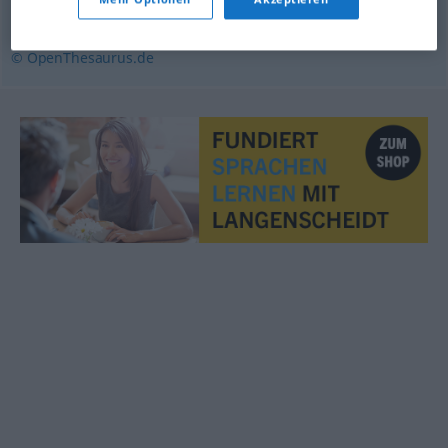
Angliederung
,
Invasion
,
Einmarsch
© OpenThesaurus.de