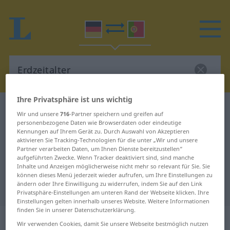
Ihre Privatsphäre ist uns wichtig
Deutsch-Portugiesisch Wörterbuch
Erdzeitalter
Wir und unsere
716
-Partner speichern und greifen auf
Deutsch-Portugiesisch
personenbezogene Daten wie Browserdaten oder eindeutige
Kennungen auf Ihrem Gerät zu. Durch Auswahl von Akzeptieren
Übersetzung für "Erdzeitalter"
aktivieren Sie Tracking-Technologien für die unter „Wir und unsere
Partner verarbeiten Daten, um Ihnen Dienste bereitzustellen“
aufgeführten Zwecke. Wenn Tracker deaktiviert sind, sind manche
Inhalte und Anzeigen möglicherweise nicht mehr so relevant für Sie. Sie
"Erdzeitalter" Portugiesisch
können dieses Menü jederzeit wieder aufrufen, um Ihre Einstellungen zu
ändern oder Ihre Einwilligung zu widerrufen, indem Sie auf den Link
Übersetzung
Privatsphäre-Einstellungen am unteren Rand der Webseite klicken. Ihre
Einstellungen gelten innerhalb unseres Website. Weitere Informationen
finden Sie in unserer Datenschutzerklärung.
„Erdzeitalter“
: Neutrum
Wir verwenden Cookies, damit Sie unsere Webseite bestmöglich nutzen