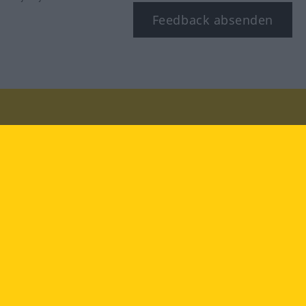
Feedback absenden
Besuchen Sie uns auf:
facebook
YouTube
Instagram
Langenscheidt
NUTZUNGSBEDINGUNGEN