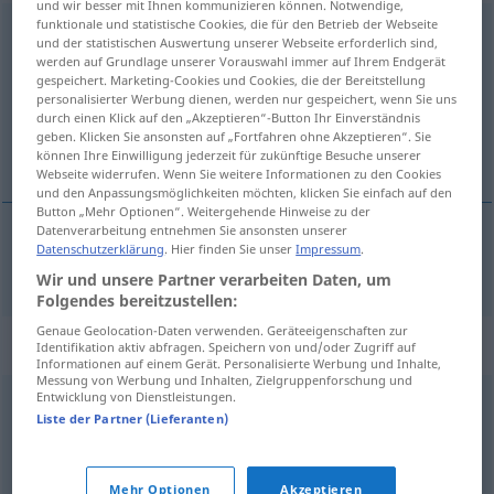
und wir besser mit Ihnen kommunizieren können. Notwendige,
funktionale und statistische Cookies, die für den Betrieb der Webseite
Erdzeitalter
n
und der statistischen Auswertung unserer Webseite erforderlich sind,
werden auf Grundlage unserer Vorauswahl immer auf Ihrem Endgerät
Übersicht aller Übersetzungen
gespeichert. Marketing-Cookies und Cookies, die der Bereitstellung
personalisierter Werbung dienen, werden nur gespeichert, wenn Sie uns
(Für mehr Details die Übersetzung anklicken/antippen)
durch einen Klick auf den „Akzeptieren“-Button Ihr Einverständnis
geben. Klicken Sie ansonsten auf „Fortfahren ohne Akzeptieren“. Sie
época geológica
können Ihre Einwilligung jederzeit für zukünftige Besuche unserer
Webseite widerrufen. Wenn Sie weitere Informationen zu den Cookies
und den Anpassungsmöglichkeiten möchten, klicken Sie einfach auf den
Button „Mehr Optionen“. Weitergehende Hinweise zu der
Datenverarbeitung entnehmen Sie ansonsten unserer
Datenschutzerklärung
. Hier finden Sie unser
Impressum
.
época
f
geológica
Erdzeitalter
Wir und unsere Partner verarbeiten Daten, um
Folgendes bereitzustellen:
Genaue Geolocation-Daten verwenden. Geräteeigenschaften zur
Synonyme für "Erdzeitalter"
Identifikation aktiv abfragen. Speichern von und/oder Zugriff auf
Informationen auf einem Gerät. Personalisierte Werbung und Inhalte,
Messung von Werbung und Inhalten, Zielgruppenforschung und
Entwicklung von Dienstleistungen.
Zeitalter
,
Ära
Liste der Partner (Lieferanten)
© OpenThesaurus.de
Mehr Optionen
Akzeptieren