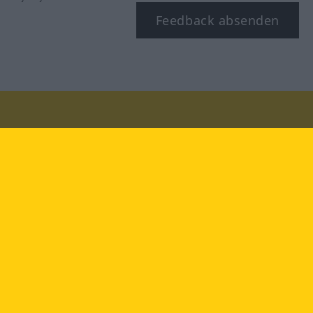
Feedback absenden
Besuchen Sie uns auf:
facebook
YouTube
Instagram
Langenscheidt
NUTZUNGSBEDINGUNGEN