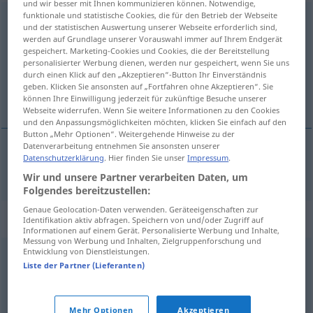
und wir besser mit Ihnen kommunizieren können. Notwendige,
funktionale und statistische Cookies, die für den Betrieb der Webseite
Epidemie
[epideˈmiː]
f
und der statistischen Auswertung unserer Webseite erforderlich sind,
werden auf Grundlage unserer Vorauswahl immer auf Ihrem Endgerät
Übersicht aller Übersetzungen
gespeichert. Marketing-Cookies und Cookies, die der Bereitstellung
personalisierter Werbung dienen, werden nur gespeichert, wenn Sie uns
(Für mehr Details die Übersetzung anklicken/antippen)
durch einen Klick auf den „Akzeptieren“-Button Ihr Einverständnis
geben. Klicken Sie ansonsten auf „Fortfahren ohne Akzeptieren“. Sie
epidemia
können Ihre Einwilligung jederzeit für zukünftige Besuche unserer
Webseite widerrufen. Wenn Sie weitere Informationen zu den Cookies
und den Anpassungsmöglichkeiten möchten, klicken Sie einfach auf den
Button „Mehr Optionen“. Weitergehende Hinweise zu der
Datenverarbeitung entnehmen Sie ansonsten unserer
Datenschutzerklärung
. Hier finden Sie unser
Impressum
.
epidemia
f
Epidemie
Wir und unsere Partner verarbeiten Daten, um
Folgendes bereitzustellen:
Genaue Geolocation-Daten verwenden. Geräteeigenschaften zur
Synonyme für "Epidemie"
Identifikation aktiv abfragen. Speichern von und/oder Zugriff auf
Informationen auf einem Gerät. Personalisierte Werbung und Inhalte,
Messung von Werbung und Inhalten, Zielgruppenforschung und
Entwicklung von Dienstleistungen.
Plage
,
Landplage
,
Seuche
Liste der Partner (Lieferanten)
© OpenThesaurus.de
Mehr Optionen
Akzeptieren