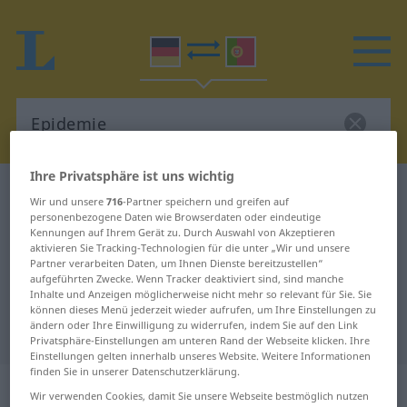
Ihre Privatsphäre ist uns wichtig
Deutsch-Portugiesisch Wörterbuch
Epidemie
Wir und unsere
716
-Partner speichern und greifen auf
Deutsch-Portugiesisch
personenbezogene Daten wie Browserdaten oder eindeutige
Kennungen auf Ihrem Gerät zu. Durch Auswahl von Akzeptieren
Übersetzung für "Epidemie"
aktivieren Sie Tracking-Technologien für die unter „Wir und unsere
Partner verarbeiten Daten, um Ihnen Dienste bereitzustellen“
aufgeführten Zwecke. Wenn Tracker deaktiviert sind, sind manche
Inhalte und Anzeigen möglicherweise nicht mehr so relevant für Sie. Sie
"Epidemie" Portugiesisch
können dieses Menü jederzeit wieder aufrufen, um Ihre Einstellungen zu
ändern oder Ihre Einwilligung zu widerrufen, indem Sie auf den Link
Übersetzung
Privatsphäre-Einstellungen am unteren Rand der Webseite klicken. Ihre
Einstellungen gelten innerhalb unseres Website. Weitere Informationen
finden Sie in unserer Datenschutzerklärung.
„Epidemie“
: Femininum
Wir verwenden Cookies, damit Sie unsere Webseite bestmöglich nutzen