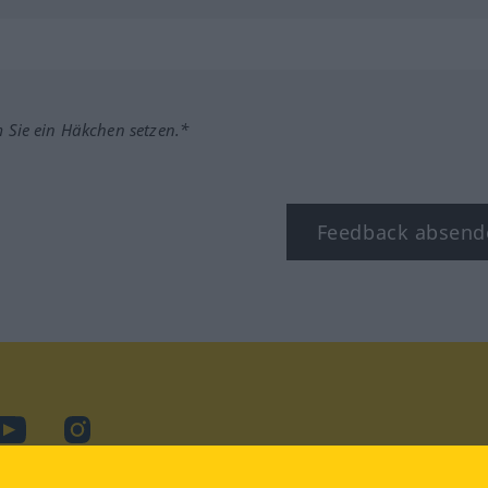
m Sie ein Häkchen setzen.*
Feedback absend
ook
YouTube
Instagram