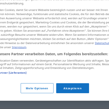
enschutzerklärung.
en Cookies, damit Sie unsere Webseite bestmöglich nutzen und wir besser mit Ihnen
en können. Notwendige, funktionale und statistische Cookies, die für den Betrieb d
ischen Auswertung unserer Webseite erforderlich sind, werden auf Grundlage unserer
tippen)
hrem Endgerät gespeichert. Marketing-Cookies und Cookies, die der Bereitstellung per
nen, werden nur gespeichert, wenn Sie uns durch einen Klick auf den „Akzeptieren“-
nis geben. Klicken Sie ansonsten auf „Fortfahren ohne Akzeptieren“. Sie können Ihre 
ür zukünftige Besuche unserer Webseite widerrufen. Wenn Sie weitere Informationen 
assungsmöglichkeiten möchten, klicken Sie einfach auf den Button „Mehr Optionen“
de Hinweise zu der Datenverarbeitung entnehmen Sie ansonsten unserer
Datenschut
 Sie unser
Impressum
.
Endergebnis
unsere Partner verarbeiten Daten, um Folgendes bereitzustellen:
ocation-Daten verwenden. Geräteeigenschaften zur Identifikation aktiv abfragen. Sp
griff auf Informationen auf einem Gerät. Personalisierte Werbung und Inhalte, Mes
 Inhalten, Zielgruppenforschung und Entwicklung von Dienstleistungen.
s"
artner (Lieferanten)
gebnis
Mehr Optionen
Akzeptieren