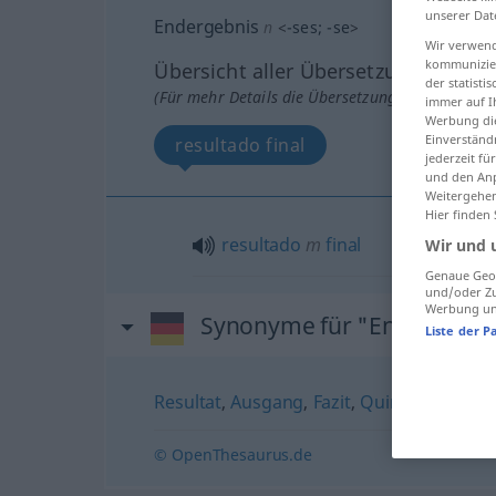
unserer Dat
Endergebnis
n
<
-ses
;
-se
>
Wir verwend
kommunizier
Übersicht aller Übersetzungen
der statist
(Für mehr Details die Übersetzung anklicken/an
immer auf I
Werbung die
Einverständ
resultado final
jederzeit f
und den Anp
Weitergehen
Hier finden
resultado
m
final
Wir und 
Genaue Geol
und/oder Zu
Werbung und
Synonyme für "Endergebni
Liste der P
Resultat
,
Ausgang
,
Fazit
,
Quintessenz
,
Er
© OpenThesaurus.de