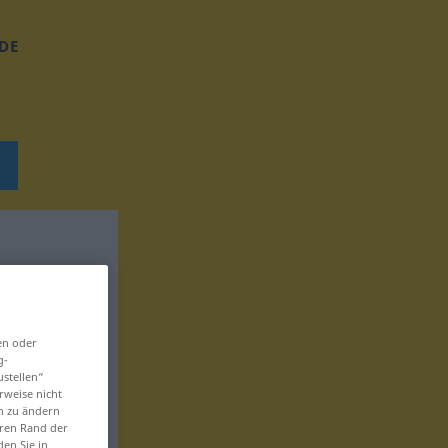
DE
en oder
g-
ustellen“
rweise nicht
en zu ändern
eren Rand der
den Sie in