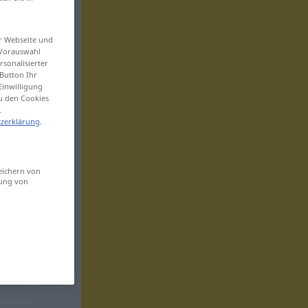
er Webseite und
 Vorauswahl
sonalisierter
Button Ihr
Einwilligung
zu den Cookies
.
zerklärung
.
eichern von
sung von