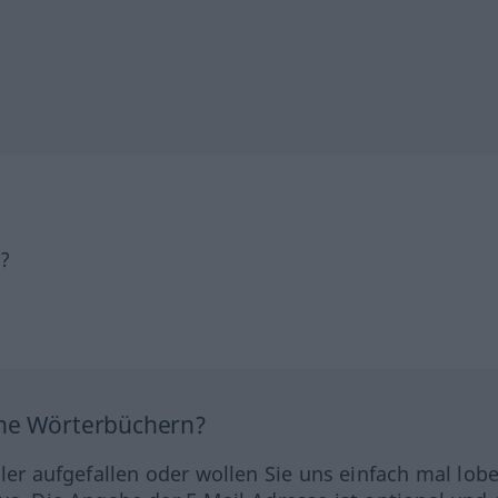
h?
ine Wörterbüchern?
hler aufgefallen oder wollen Sie uns einfach mal lob