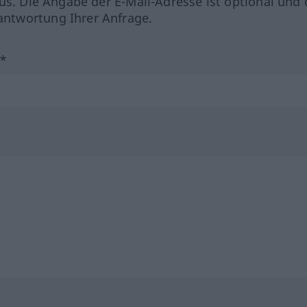
us. Die Angabe der E-Mail-Adresse ist optional und 
ntwortung Ihrer Anfrage.
?*