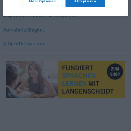
Mehr Optionen
Akzeptieren
Disposition (fachspr.)
,
Anlage (für)
Aufnahmefähigkeit
© OpenThesaurus.de