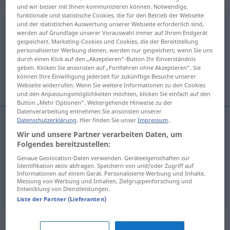
„Empfänglichkeit“
: Femininum
und wir besser mit Ihnen kommunizieren können. Notwendige,
funktionale und statistische Cookies, die für den Betrieb der Webseite
und der statistischen Auswertung unserer Webseite erforderlich sind,
Empfänglichkeit
f
werden auf Grundlage unserer Vorauswahl immer auf Ihrem Endgerät
gespeichert. Marketing-Cookies und Cookies, die der Bereitstellung
Übersicht aller Übersetzungen
personalisierter Werbung dienen, werden nur gespeichert, wenn Sie uns
durch einen Klick auf den „Akzeptieren“-Button Ihr Einverständnis
(Für mehr Details die Übersetzung anklicken/antippen)
geben. Klicken Sie ansonsten auf „Fortfahren ohne Akzeptieren“. Sie
können Ihre Einwilligung jederzeit für zukünftige Besuche unserer
susceptibilidade, sensibilidade, predisposição
Webseite widerrufen. Wenn Sie weitere Informationen zu den Cookies
und den Anpassungsmöglichkeiten möchten, klicken Sie einfach auf den
Button „Mehr Optionen“. Weitergehende Hinweise zu der
Datenverarbeitung entnehmen Sie ansonsten unserer
Datenschutzerklärung
. Hier finden Sie unser
Impressum
.
Wir und unsere Partner verarbeiten Daten, um
susceptibilidade
f
Empfänglichkeit
Folgendes bereitzustellen:
sensibilidade
Genaue Geolocation-Daten verwenden. Geräteeigenschaften zur
f
Empfänglichkeit
Identifikation aktiv abfragen. Speichern von und/oder Zugriff auf
Informationen auf einem Gerät. Personalisierte Werbung und Inhalte,
Messung von Werbung und Inhalten, Zielgruppenforschung und
predisposição
f
Empfänglichkeit
MED
Entwicklung von Dienstleistungen.
Liste der Partner (Lieferanten)
Synonyme für "Empfänglichkeit"