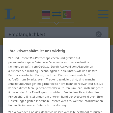
Ihre Privatsphäre ist uns wichtig
Deutsch-Portugiesisch Wörterbuch
Wir und unsere
716
-Partner speichern und greifen auf
Empfänglichkeit
personenbezogene Daten wie Browserdaten oder eindeutige
Deutsch-Portugiesisch
Kennungen auf Ihrem Gerät zu. Durch Auswahl von Akzeptieren
aktivieren Sie Tracking-Technologien für die unter „Wir und unsere
Übersetzung für "Empfänglichkeit"
Partner verarbeiten Daten, um Ihnen Dienste bereitzustellen“
aufgeführten Zwecke. Wenn Tracker deaktiviert sind, sind manche
Inhalte und Anzeigen möglicherweise nicht mehr so relevant für Sie. Sie
können dieses Menü jederzeit wieder aufrufen, um Ihre Einstellungen zu
"Empfänglichkeit" Portugiesisch
ändern oder Ihre Einwilligung zu widerrufen, indem Sie auf den Link
Privatsphäre-Einstellungen am unteren Rand der Webseite klicken. Ihre
Übersetzung
Einstellungen gelten innerhalb unseres Website. Weitere Informationen
finden Sie in unserer Datenschutzerklärung.
Wir verwenden Cookies, damit Sie unsere Webseite bestmöglich nutzen