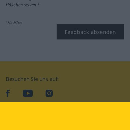
Häkchen setzen.*
*Pflichtfeld
Feedback absenden
Besuchen Sie uns auf:
facebook
YouTube
Instagram
Langenscheidt