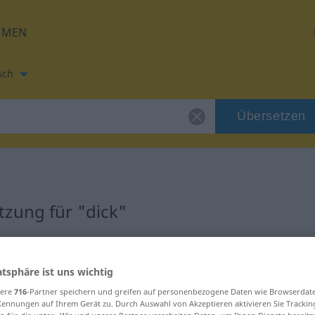
HMEN
sch
Übersetzen
zung für "dick"
ung
atsphäre ist uns wichtig
sere
716
-Partner speichern und greifen auf personenbezogene Daten wie Browserdat
Kennungen auf Ihrem Gerät zu. Durch Auswahl von Akzeptieren aktivieren Sie Trackin