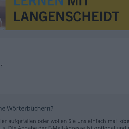
h?
ine Wörterbüchern?
hler aufgefallen oder wollen Sie uns einfach mal lob
us. Die Angabe der E-Mail-Adresse ist optional und 