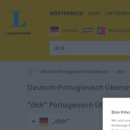
WÖRTERBUCH
SHOP
UNTERNE
Deutsch
Portugiesi
Deutsch-Portugiesisch Wörterbuch
dick
Deutsch-Portugiesisch Überset
"dick" Portugiesisch Übersetz
Ihre Priv
„dick“
Wir und un
eindeutige 