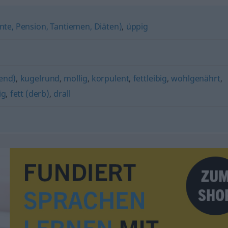
nte, Pension, Tantiemen, Diäten)
,
üppig
lend)
,
kugelrund
,
mollig
,
korpulent
,
fettleibig
,
wohlgenährt
,
ig
,
fett (derb)
,
drall