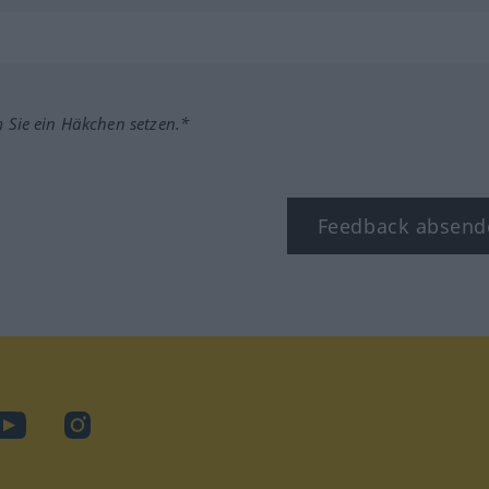
m Sie ein Häkchen setzen.*
Feedback absend
ook
YouTube
Instagram