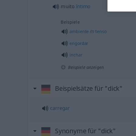
muito
íntimo
Beispiele
m
ambiente
tenso
engordar
inchar
Beispiele anzeigen
Beispielsätze für "dick"
carregar
Synonyme für "dick"