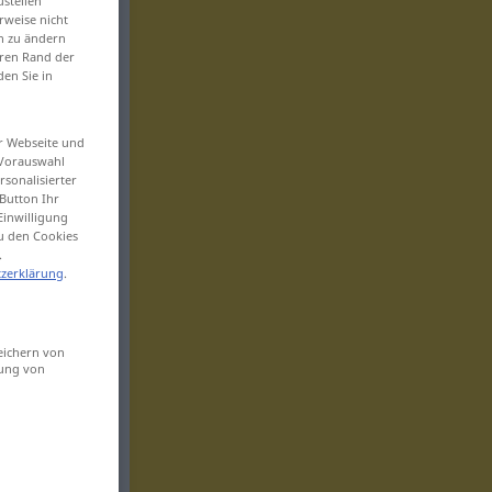
ustellen“
rweise nicht
en zu ändern
eren Rand der
den Sie in
er Webseite und
 Vorauswahl
sonalisierter
Button Ihr
Einwilligung
zu den Cookies
.
zerklärung
.
eichern von
sung von