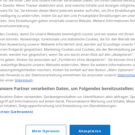
n für die unter „Wir und unsere Partner verarbeiten Daten, um Ihnen Dienste bereitz
n Zwecke. Wenn Tracker deaktiviert sind, sind manche Inhalte und Anzeigen mögliche
evant für Sie. Sie können dieses Menü jederzeit wieder aufrufen, um Ihre Einstellung
inwilligung zu widerrufen, indem Sie auf den Link Privatsphäre-Einstellungen am unt
cken. Ihre Einstellungen gelten innerhalb unseres Website. Weitere Informationen fin
enschutzerklärung.
tippen)
en Cookies, damit Sie unsere Webseite bestmöglich nutzen und wir besser mit Ihnen
hado, muito íntimo
en können. Notwendige, funktionale und statistische Cookies, die für den Betrieb d
ischen Auswertung unserer Webseite erforderlich sind, werden auf Grundlage unserer
hrem Endgerät gespeichert. Marketing-Cookies und Cookies, die der Bereitstellung per
nen, werden nur gespeichert, wenn Sie uns durch einen Klick auf den „Akzeptieren“-
nis geben. Klicken Sie ansonsten auf „Fortfahren ohne Akzeptieren“. Sie können Ihre 
ür zukünftige Besuche unserer Webseite widerrufen. Wenn Sie weitere Informationen 
dick
assungsmöglichkeiten möchten, klicken Sie einfach auf den Button „Mehr Optionen“
de Hinweise zu der Datenverarbeitung entnehmen Sie ansonsten unserer
Datenschut
 Sie unser
Impressum
.
dick
jemand
unsere Partner verarbeiten Daten, um Folgendes bereitzustellen:
ocation-Daten verwenden. Geräteeigenschaften zur Identifikation aktiv abfragen. Sp
griff auf Informationen auf einem Gerät. Personalisierte Werbung und Inhalte, Mes
dick
UMG
 Inhalten, Zielgruppenforschung und Entwicklung von Dienstleistungen.
artner (Lieferanten)
dick
(≈ geschwollen)
MED
Mehr Optionen
Akzeptieren