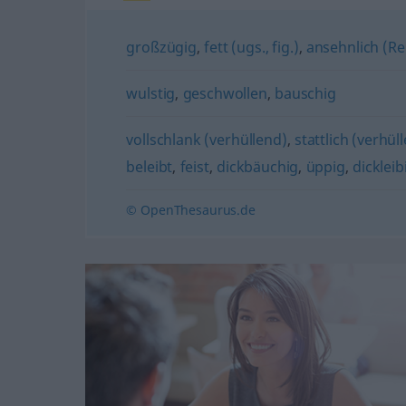
großzügig
,
fett (ugs., fig.)
,
ansehnlich (Re
wulstig
,
geschwollen
,
bauschig
vollschlank (verhüllend)
,
stattlich (verhül
beleibt
,
feist
,
dickbäuchig
,
üppig
,
dickleib
© OpenThesaurus.de