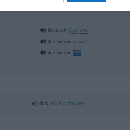
dick
Freund
FIG
f
dicke
Luft
FIG
UMG
dick werden
jemand
dick werden
MED
dick,
stark
auftragen