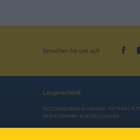
Besuchen Sie uns auf:
faceb
Langenscheidt
NUTZUNGSBEDINGUNGEN
DATENSCHU
PRIVATSPHÄRE-EINSTELLUNGEN
Copyright © 2026 PONS Langenscheidt GmbH,