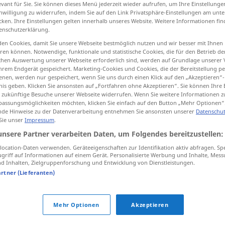
evant für Sie. Sie können dieses Menü jederzeit wieder aufrufen, um Ihre Einstellung
inwilligung zu widerrufen, indem Sie auf den Link Privatsphäre-Einstellungen am unt
cken. Ihre Einstellungen gelten innerhalb unseres Website. Weitere Informationen fin
enschutzerklärung.
en Cookies, damit Sie unsere Webseite bestmöglich nutzen und wir besser mit Ihnen
tippen)
en können. Notwendige, funktionale und statistische Cookies, die für den Betrieb d
ischen Auswertung unserer Webseite erforderlich sind, werden auf Grundlage unserer
ga
hrem Endgerät gespeichert. Marketing-Cookies und Cookies, die der Bereitstellung per
nen, werden nur gespeichert, wenn Sie uns durch einen Klick auf den „Akzeptieren“-
nis geben. Klicken Sie ansonsten auf „Fortfahren ohne Akzeptieren“. Sie können Ihre 
ür zukünftige Besuche unserer Webseite widerrufen. Wenn Sie weitere Informationen 
assungsmöglichkeiten möchten, klicken Sie einfach auf den Button „Mehr Optionen“
Block
de Hinweise zu der Datenverarbeitung entnehmen Sie ansonsten unserer
Datenschut
 Sie unser
Impressum
.
unsere Partner verarbeiten Daten, um Folgendes bereitzustellen:
Block
(≈ Holzblock)
ocation-Daten verwenden. Geräteeigenschaften zur Identifikation aktiv abfragen. Sp
griff auf Informationen auf einem Gerät. Personalisierte Werbung und Inhalte, Mes
 Inhalten, Zielgruppenforschung und Entwicklung von Dienstleistungen.
Block
(≈ Häuserblock)
artner (Lieferanten)
Block
Mehr Optionen
Akzeptieren