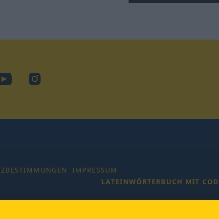
ook
YouTube
Instagram
TZBESTIMMUNGEN
IMPRESSUM
LATEINWÖRTERBUCH MIT COD
 Alle Rechte vorbehalten.