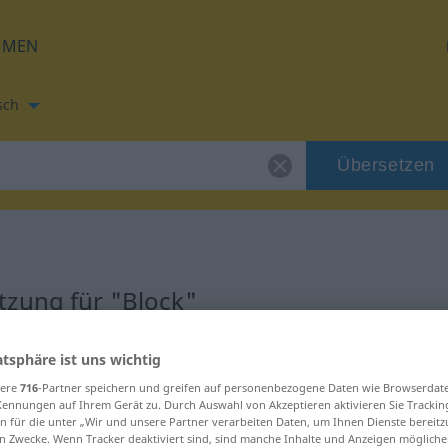
HMEN
sch
Übersetzen
tzung für "Block"
zung
atsphäre ist uns wichtig
sere
716
-Partner speichern und greifen auf personenbezogene Daten wie Browserdat
Kennungen auf Ihrem Gerät zu. Durch Auswahl von Akzeptieren aktivieren Sie Trackin
n für die unter „Wir und unsere Partner verarbeiten Daten, um Ihnen Dienste bereitz
n Zwecke. Wenn Tracker deaktiviert sind, sind manche Inhalte und Anzeigen mögliche