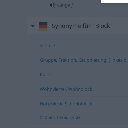
canga
f
Synonyme für "Block"
Scholle
Gruppe
,
Fraktion
,
Gruppierung
,
(linkes o
Klotz
Wohnviertel
,
Wohnblock
Notizblock
,
Schreibblock
© OpenThesaurus.de