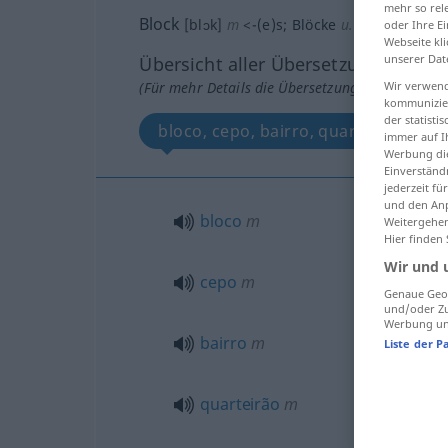
mehr so rel
Block
[blɔk]
m
<
-(e)s
;
Blöcke
u.
-s
>
oder Ihre E
Webseite kli
unserer Dat
Übersicht aller Übersetzungen
Wir verwend
(Für mehr Details die Übersetzung anklicken/an
kommunizier
der statist
bloco, cepo, bairro, quarteirão, can
immer auf I
Werbung die
Einverständ
jederzeit f
und den Anp
bloco
m
Weitergehen
Hier finden
Wir und 
cepo
m
Genaue Geol
und/oder Zu
Werbung und
bairro
m
Liste der P
quarteirão
m