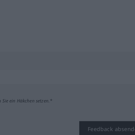
m Sie ein Häkchen setzen.*
Feedback absend