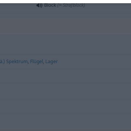
Block
(≈ Strafblock)
.ä.) Spektrum
,
Flügel
,
Lager