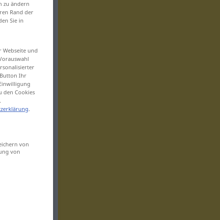
en zu ändern
eren Rand der
den Sie in
er Webseite und
 Vorauswahl
sonalisierter
Button Ihr
Einwilligung
zu den Cookies
.
zerklärung
.
eichern von
sung von