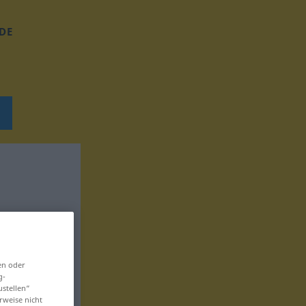
DE
en oder
g-
ustellen“
rweise nicht