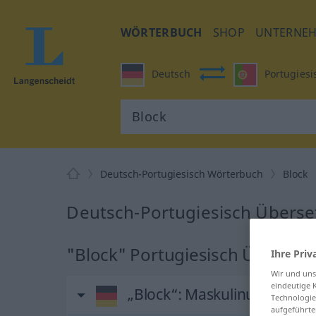
WÖRTERBUCH
SHOP
UNTERNE
Deutsch
Portugiesi
Deutsch-Portugiesisch Wörterbuch
Block
Deutsch-Portugiesisch Überse
"Block" Portugiesisch Überset
Ihre Priv
Wir und un
eindeutige 
„Block“
: Maskulinum
Technologie
aufgeführte