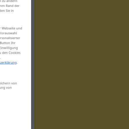
en zu ändern
eren Rand der
den Sie in
er Webseite und
 Vorauswahl
sonalisierter
Button Ihr
Einwilligung
zu den Cookies
.
zerklärung
.
eichern von
sung von