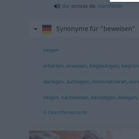
dar
provas de,
manifestar
Synonyme für "beweisen"
zeigen
erhärten
,
erweisen
,
beglaubigen
,
begrün
darlegen
,
aufzeigen
,
demonstrieren
,
vor
zeigen
,
nachweisen
,
bestätigen
,
belegen
© OpenThesaurus.de