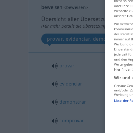
mehr so rel
oder Ihre E
beweisen
<
beweisen
>
Webseite kli
unserer Dat
Übersicht aller Übersetzungen
Wir verwend
(Für mehr Details die Übersetzung anklicken/an
kommunizier
der statist
provar, evidenciar, demonstrar, co
immer auf I
Werbung die
Einverständ
jederzeit f
und den Anp
Weitergehen
provar
Hier finden
Wir und 
evidenciar
Genaue Geol
und/oder Zu
Werbung und
Liste der P
demonstrar
comprovar