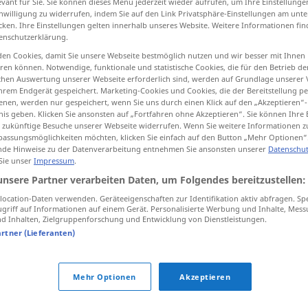
evant für Sie. Sie können dieses Menü jederzeit wieder aufrufen, um Ihre Einstellung
inwilligung zu widerrufen, indem Sie auf den Link Privatsphäre-Einstellungen am unt
cken. Ihre Einstellungen gelten innerhalb unseres Website. Weitere Informationen fin
enschutzerklärung.
en Cookies, damit Sie unsere Webseite bestmöglich nutzen und wir besser mit Ihnen
tippen)
en können. Notwendige, funktionale und statistische Cookies, die für den Betrieb d
ischen Auswertung unserer Webseite erforderlich sind, werden auf Grundlage unserer
mprovar, dar provas de
manifestar
hrem Endgerät gespeichert. Marketing-Cookies und Cookies, die der Bereitstellung per
nen, werden nur gespeichert, wenn Sie uns durch einen Klick auf den „Akzeptieren“-
nis geben. Klicken Sie ansonsten auf „Fortfahren ohne Akzeptieren“. Sie können Ihre 
ür zukünftige Besuche unserer Webseite widerrufen. Wenn Sie weitere Informationen 
assungsmöglichkeiten möchten, klicken Sie einfach auf den Button „Mehr Optionen“
de Hinweise zu der Datenverarbeitung entnehmen Sie ansonsten unserer
Datenschut
beweisen
 Sie unser
Impressum
.
unsere Partner verarbeiten Daten, um Folgendes bereitzustellen:
beweisen
ocation-Daten verwenden. Geräteeigenschaften zur Identifikation aktiv abfragen. Sp
griff auf Informationen auf einem Gerät. Personalisierte Werbung und Inhalte, Mes
 Inhalten, Zielgruppenforschung und Entwicklung von Dienstleistungen.
artner (Lieferanten)
beweisen
MATH
beweisen
(≈ feststellen)
Mehr Optionen
Akzeptieren