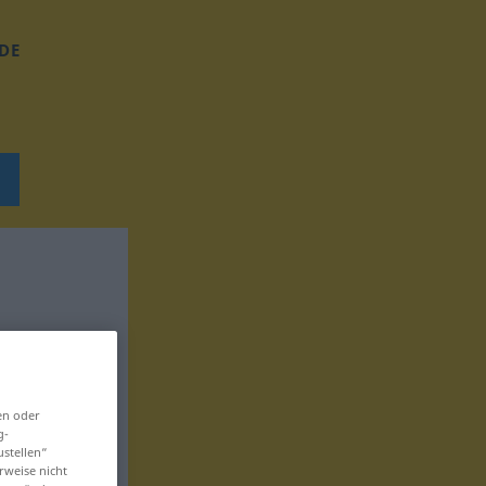
DE
en oder
g-
ustellen“
rweise nicht