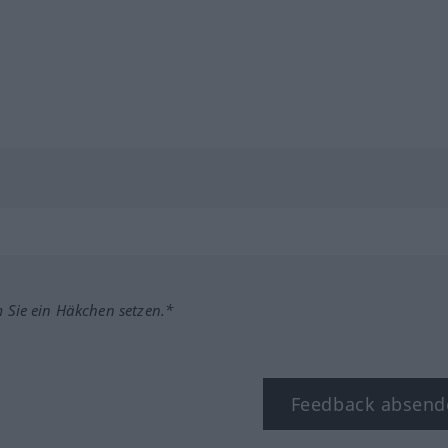
m Sie ein Häkchen setzen.*
Feedback absend