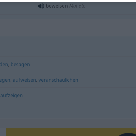
beweisen
Mut
etc
den
,
besagen
legen
,
aufweisen
,
veranschaulichen
,
aufzeigen