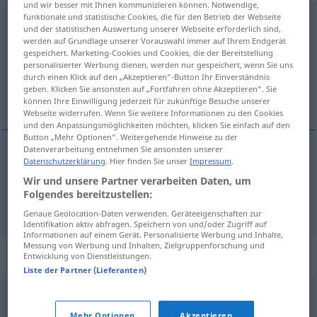
und wir besser mit Ihnen kommunizieren können. Notwendige,
funktionale und statistische Cookies, die für den Betrieb der Webseite
Bewältigung
f
und der statistischen Auswertung unserer Webseite erforderlich sind,
werden auf Grundlage unserer Vorauswahl immer auf Ihrem Endgerät
Übersicht aller Übersetzungen
gespeichert. Marketing-Cookies und Cookies, die der Bereitstellung
personalisierter Werbung dienen, werden nur gespeichert, wenn Sie uns
(Für mehr Details die Übersetzung anklicken/antippen)
durch einen Klick auf den „Akzeptieren“-Button Ihr Einverständnis
geben. Klicken Sie ansonsten auf „Fortfahren ohne Akzeptieren“. Sie
domínio, realização
können Ihre Einwilligung jederzeit für zukünftige Besuche unserer
Webseite widerrufen. Wenn Sie weitere Informationen zu den Cookies
und den Anpassungsmöglichkeiten möchten, klicken Sie einfach auf den
Button „Mehr Optionen“. Weitergehende Hinweise zu der
Datenverarbeitung entnehmen Sie ansonsten unserer
Datenschutzerklärung
. Hier finden Sie unser
Impressum
.
domínio
m
Bewältigung
Wir und unsere Partner verarbeiten Daten, um
Folgendes bereitzustellen:
realização
f
Bewältigung
Genaue Geolocation-Daten verwenden. Geräteeigenschaften zur
Identifikation aktiv abfragen. Speichern von und/oder Zugriff auf
Informationen auf einem Gerät. Personalisierte Werbung und Inhalte,
Messung von Werbung und Inhalten, Zielgruppenforschung und
Synonyme für "Bewältigung"
Entwicklung von Dienstleistungen.
Liste der Partner (Lieferanten)
Vollendung
,
Lösung
,
Abschluss
,
Erfüllung
Mehr Optionen
Akzeptieren