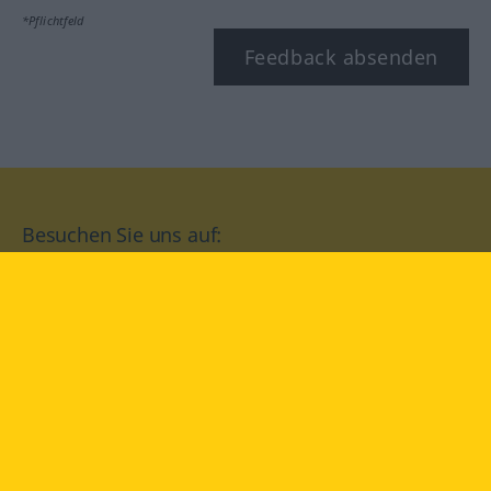
*Pflichtfeld
Feedback absenden
Besuchen Sie uns auf:
facebook
YouTube
Instagram
Langenscheidt
NUTZUNGSBEDINGUNGEN