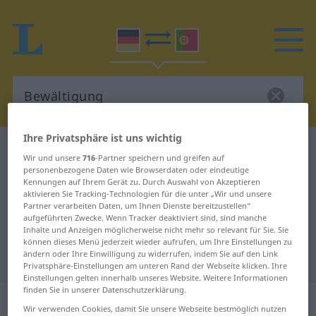
Ihre Privatsphäre ist uns wichtig
Deutsch-Portugiesisch Wörterbuch
Bewältigung
Wir und unsere
716
-Partner speichern und greifen auf
Deutsch-Portugiesisch
personenbezogene Daten wie Browserdaten oder eindeutige
Kennungen auf Ihrem Gerät zu. Durch Auswahl von Akzeptieren
Übersetzung für "Bewältigung"
aktivieren Sie Tracking-Technologien für die unter „Wir und unsere
Partner verarbeiten Daten, um Ihnen Dienste bereitzustellen“
aufgeführten Zwecke. Wenn Tracker deaktiviert sind, sind manche
Inhalte und Anzeigen möglicherweise nicht mehr so relevant für Sie. Sie
"Bewältigung" Portugiesisch
können dieses Menü jederzeit wieder aufrufen, um Ihre Einstellungen zu
ändern oder Ihre Einwilligung zu widerrufen, indem Sie auf den Link
Übersetzung
Privatsphäre-Einstellungen am unteren Rand der Webseite klicken. Ihre
Einstellungen gelten innerhalb unseres Website. Weitere Informationen
finden Sie in unserer Datenschutzerklärung.
„Bewältigung“
: Femininum
Wir verwenden Cookies, damit Sie unsere Webseite bestmöglich nutzen