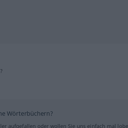
h?
ine Wörterbüchern?
hler aufgefallen oder wollen Sie uns einfach mal lob