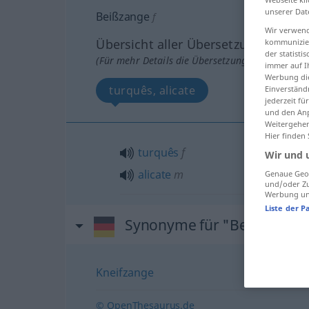
unserer Dat
Beißzange
f
Wir verwend
Übersicht aller Übersetzungen
kommunizier
der statist
(Für mehr Details die Übersetzung anklicken/an
immer auf I
Werbung die
turquês, alicate
Einverständ
jederzeit f
und den Anp
Weitergehen
Hier finden
turquês
f
Wir und 
alicate
m
Genaue Geol
und/oder Zu
Werbung und
Liste der P
Synonyme für "Beißzange"
Kneifzange
© OpenThesaurus.de