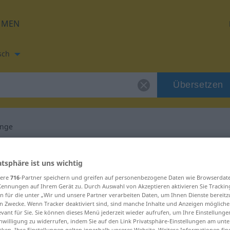
HMEN
sch
Übersetzen
ange
tzung für "Beißzange"
atsphäre ist uns wichtig
sere
716
-Partner speichern und greifen auf personenbezogene Daten wie Browserdat
rsetzung
Kennungen auf Ihrem Gerät zu. Durch Auswahl von Akzeptieren aktivieren Sie Trackin
n für die unter „Wir und unsere Partner verarbeiten Daten, um Ihnen Dienste bereitz
n Zwecke. Wenn Tracker deaktiviert sind, sind manche Inhalte und Anzeigen mögliche
evant für Sie. Sie können dieses Menü jederzeit wieder aufrufen, um Ihre Einstellung
inwilligung zu widerrufen, indem Sie auf den Link Privatsphäre-Einstellungen am unt
cken. Ihre Einstellungen gelten innerhalb unseres Website. Weitere Informationen fin