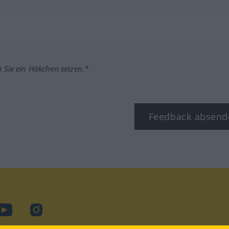
m Sie ein Häkchen setzen.*
Feedback absend
ook
YouTube
Instagram