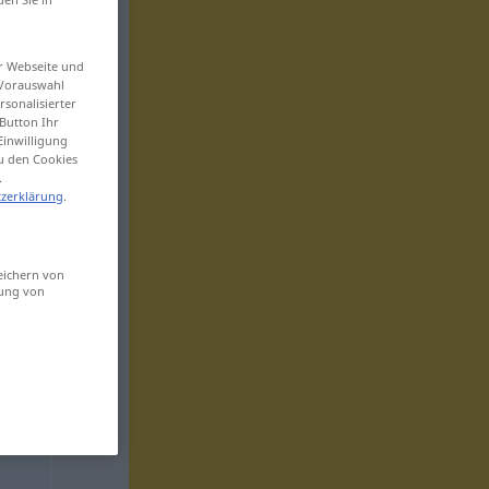
er Webseite und
 Vorauswahl
sonalisierter
Button Ihr
Einwilligung
zu den Cookies
.
zerklärung
.
eichern von
sung von