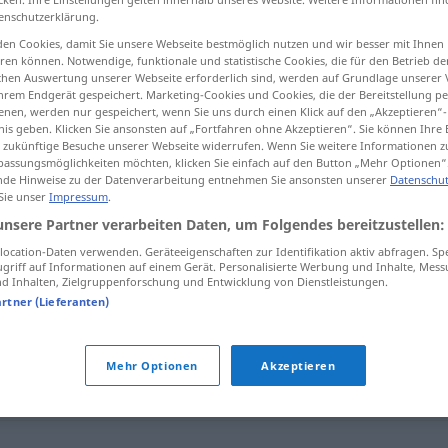
enschutzerklärung.
en Cookies, damit Sie unsere Webseite bestmöglich nutzen und wir besser mit Ihnen
en können. Notwendige, funktionale und statistische Cookies, die für den Betrieb d
ischen Auswertung unserer Webseite erforderlich sind, werden auf Grundlage unserer
tippen)
hrem Endgerät gespeichert. Marketing-Cookies und Cookies, die der Bereitstellung per
nen, werden nur gespeichert, wenn Sie uns durch einen Klick auf den „Akzeptieren“-
nis geben. Klicken Sie ansonsten auf „Fortfahren ohne Akzeptieren“. Sie können Ihre 
ür zukünftige Besuche unserer Webseite widerrufen. Wenn Sie weitere Informationen 
assungsmöglichkeiten möchten, klicken Sie einfach auf den Button „Mehr Optionen“
de Hinweise zu der Datenverarbeitung entnehmen Sie ansonsten unserer
Datenschut
 Sie unser
Impressum
.
Beißzange
unsere Partner verarbeiten Daten, um Folgendes bereitzustellen:
ocation-Daten verwenden. Geräteeigenschaften zur Identifikation aktiv abfragen. Sp
griff auf Informationen auf einem Gerät. Personalisierte Werbung und Inhalte, Mes
 Inhalten, Zielgruppenforschung und Entwicklung von Dienstleistungen.
artner (Lieferanten)
Mehr Optionen
Akzeptieren