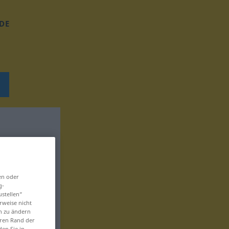
DE
en oder
g-
ustellen“
rweise nicht
en zu ändern
eren Rand der
den Sie in