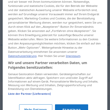
und wir besser mit Ihnen kommunizieren können. Notwendige,
funktionale und statistische Cookies, die für den Betrieb der Webseite
bedrücken
<
bedrücken
>
und der statistischen Auswertung unserer Webseite erforderlich sind,
werden auf Grundlage unserer Vorauswahl immer auf Ihrem Endgerät
Übersicht aller Übersetzungen
gespeichert. Marketing-Cookies und Cookies, die der Bereitstellung
personalisierter Werbung dienen, werden nur gespeichert, wenn Sie uns
(Für mehr Details die Übersetzung anklicken/antippen)
durch einen Klick auf den „Akzeptieren“-Button Ihr Einverständnis
geben. Klicken Sie ansonsten auf „Fortfahren ohne Akzeptieren“. Sie
oprimir, afligir
können Ihre Einwilligung jederzeit für zukünftige Besuche unserer
Webseite widerrufen. Wenn Sie weitere Informationen zu den Cookies
und den Anpassungsmöglichkeiten möchten, klicken Sie einfach auf den
Button „Mehr Optionen“. Weitergehende Hinweise zu der
Datenverarbeitung entnehmen Sie ansonsten unserer
Datenschutzerklärung
. Hier finden Sie unser
Impressum
.
oprimir
bedrücken
Wir und unsere Partner verarbeiten Daten, um
Folgendes bereitzustellen:
afligir
bedrücken
Genaue Geolocation-Daten verwenden. Geräteeigenschaften zur
Identifikation aktiv abfragen. Speichern von und/oder Zugriff auf
Informationen auf einem Gerät. Personalisierte Werbung und Inhalte,
Messung von Werbung und Inhalten, Zielgruppenforschung und
Synonyme für "bedrücken"
Entwicklung von Dienstleistungen.
Liste der Partner (Lieferanten)
lasten (auf)
,
berühren
,
belasten
Mehr Optionen
Akzeptieren