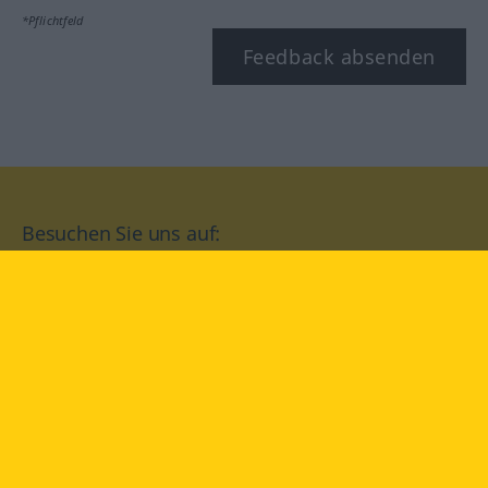
*Pflichtfeld
Feedback absenden
Besuchen Sie uns auf:
facebook
YouTube
Instagram
Langenscheidt
NUTZUNGSBEDINGUNGEN