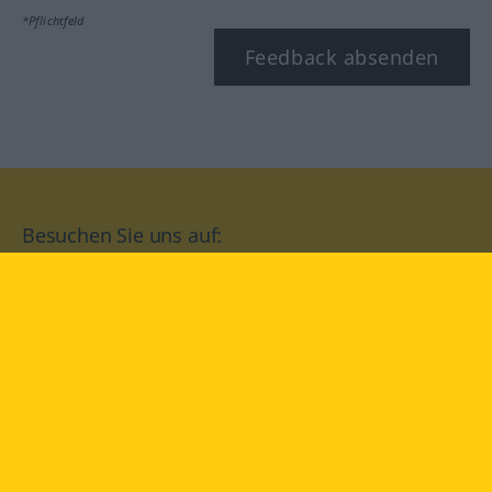
*Pflichtfeld
Feedback absenden
Besuchen Sie uns auf:
facebook
YouTube
Instagram
Langenscheidt
NUTZUNGSBEDINGUNGEN