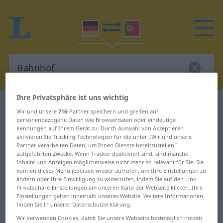
Ihre Privatsphäre ist uns wichtig
Deutsch-Portugiesisch Wörterbuch
Bahnhof
Wir und unsere
716
-Partner speichern und greifen auf
Deutsch-Portugiesisch
personenbezogene Daten wie Browserdaten oder eindeutige
Kennungen auf Ihrem Gerät zu. Durch Auswahl von Akzeptieren
Übersetzung für "Bahnhof"
aktivieren Sie Tracking-Technologien für die unter „Wir und unsere
Partner verarbeiten Daten, um Ihnen Dienste bereitzustellen“
aufgeführten Zwecke. Wenn Tracker deaktiviert sind, sind manche
Inhalte und Anzeigen möglicherweise nicht mehr so relevant für Sie. Sie
"Bahnhof" Portugiesisch
können dieses Menü jederzeit wieder aufrufen, um Ihre Einstellungen zu
ändern oder Ihre Einwilligung zu widerrufen, indem Sie auf den Link
Übersetzung
Privatsphäre-Einstellungen am unteren Rand der Webseite klicken. Ihre
Einstellungen gelten innerhalb unseres Website. Weitere Informationen
finden Sie in unserer Datenschutzerklärung.
„Bahnhof“
: Maskulinum
Wir verwenden Cookies, damit Sie unsere Webseite bestmöglich nutzen