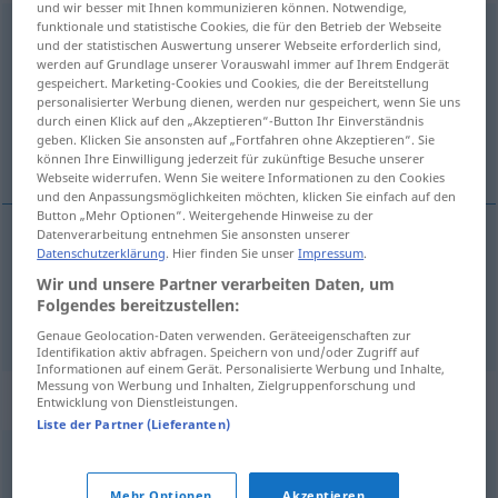
und wir besser mit Ihnen kommunizieren können. Notwendige,
funktionale und statistische Cookies, die für den Betrieb der Webseite
Bahnhof
m
und der statistischen Auswertung unserer Webseite erforderlich sind,
werden auf Grundlage unserer Vorauswahl immer auf Ihrem Endgerät
Übersicht aller Übersetzungen
gespeichert. Marketing-Cookies und Cookies, die der Bereitstellung
personalisierter Werbung dienen, werden nur gespeichert, wenn Sie uns
(Für mehr Details die Übersetzung anklicken/antippen)
durch einen Klick auf den „Akzeptieren“-Button Ihr Einverständnis
geben. Klicken Sie ansonsten auf „Fortfahren ohne Akzeptieren“. Sie
estação ferroviária, estação
können Ihre Einwilligung jederzeit für zukünftige Besuche unserer
Webseite widerrufen. Wenn Sie weitere Informationen zu den Cookies
und den Anpassungsmöglichkeiten möchten, klicken Sie einfach auf den
Button „Mehr Optionen“. Weitergehende Hinweise zu der
Datenverarbeitung entnehmen Sie ansonsten unserer
Datenschutzerklärung
. Hier finden Sie unser
Impressum
.
estação
f
(de
caminho
de ferro)
Bahnhof
Wir und unsere Partner verarbeiten Daten, um
Folgendes bereitzustellen:
estação
f
ferroviária
Bahnhof
BRAS
Genaue Geolocation-Daten verwenden. Geräteeigenschaften zur
Identifikation aktiv abfragen. Speichern von und/oder Zugriff auf
Informationen auf einem Gerät. Personalisierte Werbung und Inhalte,
Messung von Werbung und Inhalten, Zielgruppenforschung und
Synonyme für "Bahnhof"
Entwicklung von Dienstleistungen.
Liste der Partner (Lieferanten)
Station
Mehr Optionen
Akzeptieren