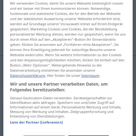
Wir verwenden Cookies, damit Sie unsere Webseite bestmöglich nutzen
außerhalb
und wir besser mit Ihnen kommunizieren können. Notwendige,
präp
<
gen
>
funktionale und statistische Cookies, die für den Betrieb der Webseite
und der statistischen Auswertung unserer Webseite erforderlich sind,
Übersicht aller Übersetzungen
werden auf Grundlage unserer Vorauswahl immer auf Ihrem Endgerät
(Für mehr Details die Übersetzung anklicken/antippen)
gespeichert. Marketing-Cookies und Cookies, die der Bereitstellung
personalisierter Werbung dienen, werden nur gespeichert, wenn Sie uns
durch einen Klick auf den „Akzeptieren“-Button Ihr Einverständnis
fora de
geben. Klicken Sie ansonsten auf „Fortfahren ohne Akzeptieren“. Sie
können Ihre Einwilligung jederzeit für zukünftige Besuche unserer
Webseite widerrufen. Wenn Sie weitere Informationen zu den Cookies
und den Anpassungsmöglichkeiten möchten, klicken Sie einfach auf den
Button „Mehr Optionen“. Weitergehende Hinweise zu der
Datenverarbeitung entnehmen Sie ansonsten unserer
fora de
außerhalb
Datenschutzerklärung
. Hier finden Sie unser
Impressum
.
Wir und unsere Partner verarbeiten Daten, um
Folgendes bereitzustellen:
„außerhalb“
: Adverb
Genaue Geolocation-Daten verwenden. Geräteeigenschaften zur
Identifikation aktiv abfragen. Speichern von und/oder Zugriff auf
Informationen auf einem Gerät. Personalisierte Werbung und Inhalte,
außerhalb
adv
Messung von Werbung und Inhalten, Zielgruppenforschung und
Entwicklung von Dienstleistungen.
Übersicht aller Übersetzungen
Liste der Partner (Lieferanten)
(Für mehr Details die Übersetzung anklicken/antippen)