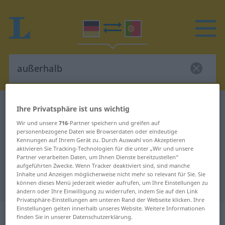
Deutsch-Portugiesisch Wörterbuch
außerhalb
Ihre Privatsphäre ist uns wichtig
Deutsch-Portugiesisch
Wir und unsere
716
-Partner speichern und greifen auf
personenbezogene Daten wie Browserdaten oder eindeutige
Übersetzung für "außerhalb"
Kennungen auf Ihrem Gerät zu. Durch Auswahl von Akzeptieren
aktivieren Sie Tracking-Technologien für die unter „Wir und unsere
Partner verarbeiten Daten, um Ihnen Dienste bereitzustellen“
"außerhalb" Portugiesisch
aufgeführten Zwecke. Wenn Tracker deaktiviert sind, sind manche
Inhalte und Anzeigen möglicherweise nicht mehr so relevant für Sie. Sie
Übersetzung
können dieses Menü jederzeit wieder aufrufen, um Ihre Einstellungen zu
ändern oder Ihre Einwilligung zu widerrufen, indem Sie auf den Link
Privatsphäre-Einstellungen am unteren Rand der Webseite klicken. Ihre
Einstellungen gelten innerhalb unseres Website. Weitere Informationen
„außerhalb“
: Präposition
finden Sie in unserer Datenschutzerklärung.