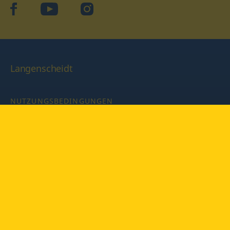
facebook
YouTube
Instagram
Langenscheidt
NUTZUNGSBEDINGUNGEN
DATENSCHUTZBESTIMMUNGEN
IMPRESSUM
PRIVATSPHÄRE-EINSTELLUNGEN
LATEINWÖRTERBUCH MIT CODE
Copyright © 2026 PONS Langenscheidt GmbH, Alle Rechte
vorbehalten.