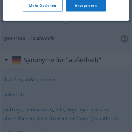
Mehr Optionen
Akzeptieren
por fora
(por) fora
außerhalb
Synonyme für "außerhalb"
draußen
,
außen
,
extern
äußerlich
jwd (ugs., berlinerisch)
,
öde
,
abgelegen
,
einsam
,
abgeschieden
,
menschenleer
,
entlegen (Hauptform)