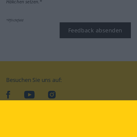
Häkchen setzen.*
*Pflichtfeld
Feedback absenden
Besuchen Sie uns auf:
facebook
YouTube
Instagram
Langenscheidt