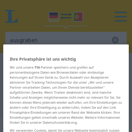
Ihre Privatsphäre ist uns wichtig
Deutsch-Portugiesisch Wörterbuch
ausgraben
Wir und unsere
716
-Partner speichern und greifen auf
Deutsch-Portugiesisch
personenbezogene Daten wie Browserdaten oder eindeutige
Kennungen auf Ihrem Gerät zu. Durch Auswahl von Akzeptieren
Übersetzung für "ausgraben"
aktivieren Sie Tracking-Technologien für die unter „Wir und unsere
Partner verarbeiten Daten, um Ihnen Dienste bereitzustellen“
aufgeführten Zwecke. Wenn Tracker deaktiviert sind, sind manche
"ausgraben" Portugiesisch
Inhalte und Anzeigen möglicherweise nicht mehr so relevant für Sie. Sie
können dieses Menü jederzeit wieder aufrufen, um Ihre Einstellungen zu
Übersetzung
ändern oder Ihre Einwilligung zu widerrufen, indem Sie auf den Link
Privatsphäre-Einstellungen am unteren Rand der Webseite klicken. Ihre
Einstellungen gelten innerhalb unseres Website. Weitere Informationen
finden Sie in unserer Datenschutzerklärung.
„ausgraben“
Wir verwenden Cookies, damit Sie unsere Webseite bestmöglich nutzen