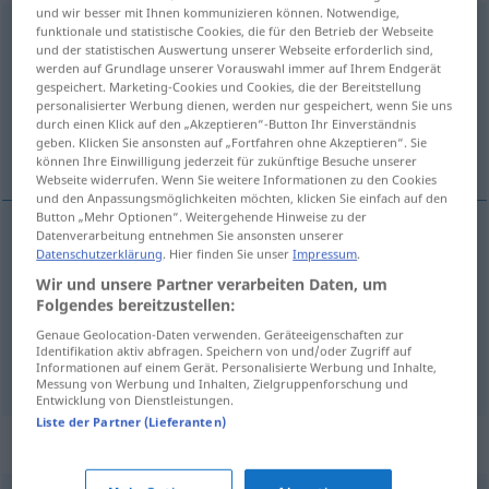
und wir besser mit Ihnen kommunizieren können. Notwendige,
ausgraben
funktionale und statistische Cookies, die für den Betrieb der Webseite
und der statistischen Auswertung unserer Webseite erforderlich sind,
werden auf Grundlage unserer Vorauswahl immer auf Ihrem Endgerät
Übersicht aller Übersetzungen
gespeichert. Marketing-Cookies und Cookies, die der Bereitstellung
(Für mehr Details die Übersetzung anklicken/antippen)
personalisierter Werbung dienen, werden nur gespeichert, wenn Sie uns
durch einen Klick auf den „Akzeptieren“-Button Ihr Einverständnis
geben. Klicken Sie ansonsten auf „Fortfahren ohne Akzeptieren“. Sie
desenterrar, exumar, escavar
können Ihre Einwilligung jederzeit für zukünftige Besuche unserer
Webseite widerrufen. Wenn Sie weitere Informationen zu den Cookies
und den Anpassungsmöglichkeiten möchten, klicken Sie einfach auf den
Button „Mehr Optionen“. Weitergehende Hinweise zu der
Datenverarbeitung entnehmen Sie ansonsten unserer
Datenschutzerklärung
. Hier finden Sie unser
Impressum
.
desenterrar
ausgraben
Wir und unsere Partner verarbeiten Daten, um
Folgendes bereitzustellen:
exumar
ausgraben
Leiche
a.
Genaue Geolocation-Daten verwenden. Geräteeigenschaften zur
Identifikation aktiv abfragen. Speichern von und/oder Zugriff auf
escavar
ausgraben
Ruinen
Informationen auf einem Gerät. Personalisierte Werbung und Inhalte,
Messung von Werbung und Inhalten, Zielgruppenforschung und
Entwicklung von Dienstleistungen.
Liste der Partner (Lieferanten)
Synonyme für "ausgraben"