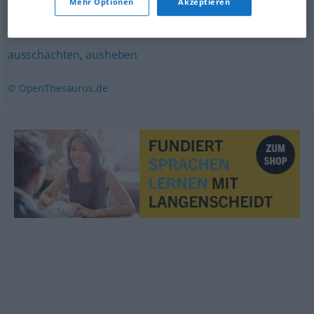
Mehr Optionen
Akzeptieren
(wieder) auskramen (ugs.)
ausschachten
,
ausheben
© OpenThesaurus.de