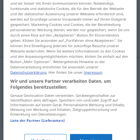
und wir besser mit Ihnen kommunizieren können. Notwendige,
Aufdruck
funktionale und statistische Cookies, die für den Betrieb der Webseite
m
<
-(e)s
;
-e
>
und der statistischen Auswertung unserer Webseite erforderlich sind,
werden auf Grundlage unserer Vorauswahl immer auf Ihrem Endgerät
Übersicht aller Übersetzungen
gespeichert. Marketing-Cookies und Cookies, die der Bereitstellung
(Für mehr Details die Übersetzung anklicken/antippen)
personalisierter Werbung dienen, werden nur gespeichert, wenn Sie uns
durch einen Klick auf den „Akzeptieren“-Button Ihr Einverständnis
geben. Klicken Sie ansonsten auf „Fortfahren ohne Akzeptieren“. Sie
título, sobrecarga, letreiro
können Ihre Einwilligung jederzeit für zukünftige Besuche unserer
Webseite widerrufen. Wenn Sie weitere Informationen zu den Cookies
und den Anpassungsmöglichkeiten möchten, klicken Sie einfach auf den
Button „Mehr Optionen“. Weitergehende Hinweise zu der
Datenverarbeitung entnehmen Sie ansonsten unserer
Datenschutzerklärung
. Hier finden Sie unser
Impressum
.
título
m
Aufdruck
Wir und unsere Partner verarbeiten Daten, um
Folgendes bereitzustellen:
letreiro
m
Aufdruck
Genaue Geolocation-Daten verwenden. Geräteeigenschaften zur
Identifikation aktiv abfragen. Speichern von und/oder Zugriff auf
sobrecarga
f
Aufdruck
Marke
Informationen auf einem Gerät. Personalisierte Werbung und Inhalte,
Messung von Werbung und Inhalten, Zielgruppenforschung und
Entwicklung von Dienstleistungen.
Liste der Partner (Lieferanten)
Synonyme für "Aufdruck"