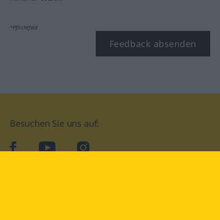
*Pflichtfeld
Feedback absenden
Besuchen Sie uns auf:
facebook
YouTube
Instagram
Langenscheidt