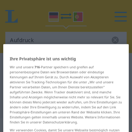
Ihre Privatsphäre ist uns wichtig
Deutsch-Portugiesisch Wörterbuch
Aufdruck
Wir und unsere
716
-Partner speichern und greifen auf
Deutsch-Portugiesisch
personenbezogene Daten wie Browserdaten oder eindeutige
Kennungen auf Ihrem Gerät zu. Durch Auswahl von Akzeptieren
Übersetzung für "Aufdruck"
aktivieren Sie Tracking-Technologien für die unter „Wir und unsere
Partner verarbeiten Daten, um Ihnen Dienste bereitzustellen“
aufgeführten Zwecke. Wenn Tracker deaktiviert sind, sind manche
Inhalte und Anzeigen möglicherweise nicht mehr so relevant für Sie. Sie
"Aufdruck" Portugiesisch
können dieses Menü jederzeit wieder aufrufen, um Ihre Einstellungen zu
Übersetzung
ändern oder Ihre Einwilligung zu widerrufen, indem Sie auf den Link
Privatsphäre-Einstellungen am unteren Rand der Webseite klicken. Ihre
Einstellungen gelten innerhalb unseres Website. Weitere Informationen
finden Sie in unserer Datenschutzerklärung.
„Aufdruck“
: Maskulinum
Wir verwenden Cookies, damit Sie unsere Webseite bestmöglich nutzen