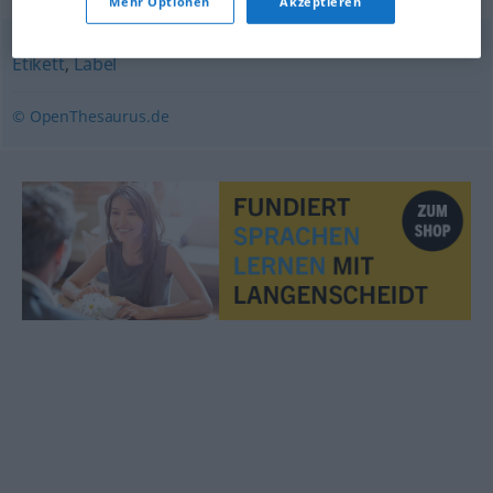
Mehr Optionen
Akzeptieren
Etikett
,
Label
© OpenThesaurus.de