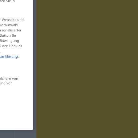
den Sie in
er Webseite und
 Vorauswahl
sonalisierter
Button Ihr
Einwilligung
zu den Cookies
.
zerklärung
.
eichern von
sung von