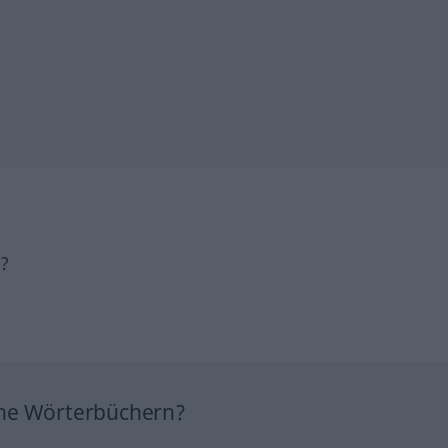
h?
ine Wörterbüchern?