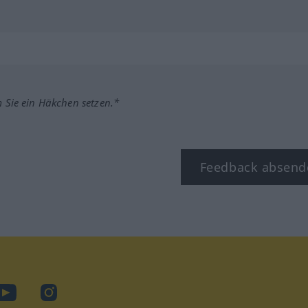
m Sie ein Häkchen setzen.*
Feedback absend
ook
YouTube
Instagram