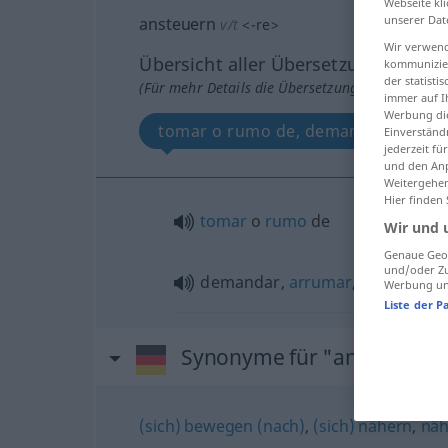
Webseite kli
unserer Dat
ansteuern
v/t
<
-re
>
Wir verwend
Übersicht aller Übersetzungen
kommunizier
der statist
(Für mehr Details die Übersetzung anklicken/an
immer auf I
Werbung die
tomar o rumo de, demandar, arrum
Einverständ
jederzeit f
und den Anp
Weitergehen
Hier finden
tomar
o
rumo
de
Wir und 
Genaue Geol
und/oder Zu
demandar,
arrumar
,
abordar
Werbung und
Liste der P
Synonyme für "ansteuern"
(sich) bewegen (nach)
,
(sich) nähern
,
nä