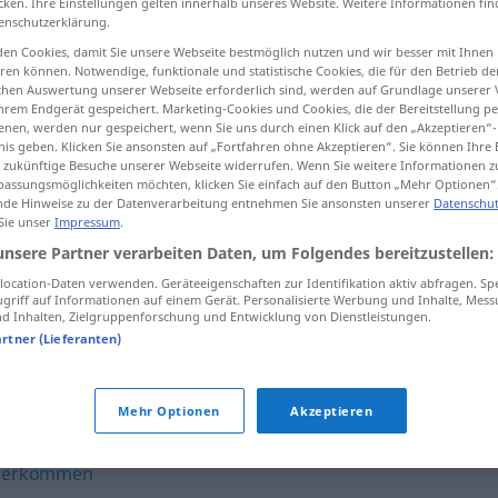
cken. Ihre Einstellungen gelten innerhalb unseres Website. Weitere Informationen fin
enschutzerklärung.
en Cookies, damit Sie unsere Webseite bestmöglich nutzen und wir besser mit Ihnen
en können. Notwendige, funktionale und statistische Cookies, die für den Betrieb d
ischen Auswertung unserer Webseite erforderlich sind, werden auf Grundlage unserer
tippen)
hrem Endgerät gespeichert. Marketing-Cookies und Cookies, die der Bereitstellung per
nen, werden nur gespeichert, wenn Sie uns durch einen Klick auf den „Akzeptieren“-
ar, abordar
nis geben. Klicken Sie ansonsten auf „Fortfahren ohne Akzeptieren“. Sie können Ihre 
ür zukünftige Besuche unserer Webseite widerrufen. Wenn Sie weitere Informationen 
assungsmöglichkeiten möchten, klicken Sie einfach auf den Button „Mehr Optionen“
de Hinweise zu der Datenverarbeitung entnehmen Sie ansonsten unserer
Datenschut
 Sie unser
Impressum
.
ansteuern
unsere Partner verarbeiten Daten, um Folgendes bereitzustellen:
ocation-Daten verwenden. Geräteeigenschaften zur Identifikation aktiv abfragen. Sp
griff auf Informationen auf einem Gerät. Personalisierte Werbung und Inhalte, Mes
ansteuern
SCHIFF
 Inhalten, Zielgruppenforschung und Entwicklung von Dienstleistungen.
artner (Lieferanten)
Mehr Optionen
Akzeptieren
herkommen