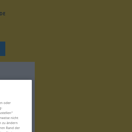
DE
en oder
g-
ustellen“
rweise nicht
en zu ändern
eren Rand der