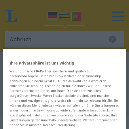
Deutsch-Portugiesisch Wörterbuch
Abbruch
Ihre Privatsphäre ist uns wichtig
Deutsch-Portugiesisch
Wir und unsere
716
-Partner speichern und greifen auf
personenbezogene Daten wie Browserdaten oder eindeutige
Übersetzung für "Abbruch"
Kennungen auf Ihrem Gerät zu. Durch Auswahl von Akzeptieren
aktivieren Sie Tracking-Technologien für die unter „Wir und unsere
Partner verarbeiten Daten, um Ihnen Dienste bereitzustellen“
"Abbruch" Portugiesisch
aufgeführten Zwecke. Wenn Tracker deaktiviert sind, sind manche
Inhalte und Anzeigen möglicherweise nicht mehr so relevant für Sie. Sie
Übersetzung
können dieses Menü jederzeit wieder aufrufen, um Ihre Einstellungen zu
ändern oder Ihre Einwilligung zu widerrufen, indem Sie auf den Link
Privatsphäre-Einstellungen am unteren Rand der Webseite klicken. Ihre
Einstellungen gelten innerhalb unseres Website. Weitere Informationen
„Abbruch“
: Maskulinum
finden Sie in unserer Datenschutzerklärung.