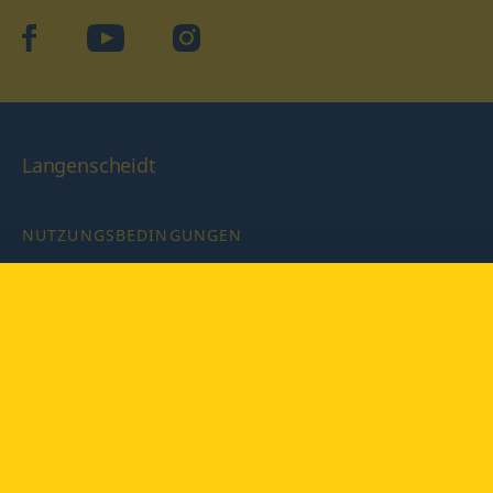
facebook
YouTube
Instagram
Langenscheidt
NUTZUNGSBEDINGUNGEN
DATENSCHUTZBESTIMMUNGEN
IMPRESSUM
PRIVATSPHÄRE-EINSTELLUNGEN
LATEINWÖRTERBUCH MIT CODE
Copyright © 2026 PONS Langenscheidt GmbH, Alle Rechte
vorbehalten.