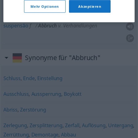
Mehr Optionen
Akzeptieren
interrupção
f
Abbruch
v. Verhandlungen
suspensão
f
Abbruch
v. Verhandlungen
Synonyme für "Abbruch"
Schluss
,
Ende
,
Einstellung
Ausschluss
,
Aussperrung
,
Boykott
Abriss
,
Zerstörung
Zerlegung
,
Zersplitterung
,
Zerfall
,
Auflösung
,
Untergang
,
Zerrüttung
,
Demontage
,
Abbau