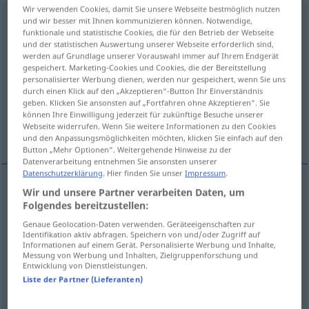
Wir verwenden Cookies, damit Sie unsere Webseite bestmöglich nutzen
Abbruch
m
<
-(e)s
;
Abbrüche
>
und wir besser mit Ihnen kommunizieren können. Notwendige,
funktionale und statistische Cookies, die für den Betrieb der Webseite
und der statistischen Auswertung unserer Webseite erforderlich sind,
Übersicht aller Übersetzungen
werden auf Grundlage unserer Vorauswahl immer auf Ihrem Endgerät
(Für mehr Details die Übersetzung anklicken/antippen)
gespeichert. Marketing-Cookies und Cookies, die der Bereitstellung
personalisierter Werbung dienen, werden nur gespeichert, wenn Sie uns
durch einen Klick auf den „Akzeptieren“-Button Ihr Einverständnis
demolição
desprendimento
geben. Klicken Sie ansonsten auf „Fortfahren ohne Akzeptieren“. Sie
können Ihre Einwilligung jederzeit für zukünftige Besuche unserer
Webseite widerrufen. Wenn Sie weitere Informationen zu den Cookies
corte, interrupção, suspensão
und den Anpassungsmöglichkeiten möchten, klicken Sie einfach auf den
Button „Mehr Optionen“. Weitergehende Hinweise zu der
Datenverarbeitung entnehmen Sie ansonsten unserer
Datenschutzerklärung
. Hier finden Sie unser
Impressum
.
Wir und unsere Partner verarbeiten Daten, um
demolição
f
Abbruch
Folgendes bereitzustellen:
Genaue Geolocation-Daten verwenden. Geräteeigenschaften zur
Identifikation aktiv abfragen. Speichern von und/oder Zugriff auf
Informationen auf einem Gerät. Personalisierte Werbung und Inhalte,
desprendimento
m
Abbruch
GEOL
Messung von Werbung und Inhalten, Zielgruppenforschung und
Entwicklung von Dienstleistungen.
Liste der Partner (Lieferanten)
corte
m
Abbruch
v. Beziehungen
FIG