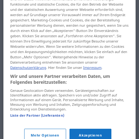
siebente ... Sims
funktionale und statistische Cookies, die für den Betrieb der Webseite
Sandkasten ... sauber
und der statistischen Auswertung unserer Webseite erforderlich sind,
simsen ...
werden auf Grundlage unserer Vorauswahl immer auf Ihrem Endgerät
Sauberkeit ...
gespeichert. Marketing-Cookies und Cookies, die der Bereitstellung
Sitzgelegenheit
personalisierter Werbung dienen, werden nur gespeichert, wenn Sie uns
schadenfroh
durch einen Klick auf den „Akzeptieren“-Button Ihr Einverständnis
Sitzkissen ... Slowake
geben. Klicken Sie ansonsten auf „Fortfahren ohne Akzeptieren“. Sie
Schadensfall ...
können Ihre Einwilligung jederzeit für zukünftige Besuche unserer
Schalldämmung
Slowakei ... soldatisch
Webseite widerrufen. Wenn Sie weitere Informationen zu den Cookies
und den Anpassungsmöglichkeiten möchten, klicken Sie einfach auf den
Button „Mehr Optionen“. Weitergehende Hinweise zu der
Schalldämpfer ...
Sole ... Sonnenbank
Datenverarbeitung entnehmen Sie ansonsten unserer
scharren
Datenschutzerklärung
. Hier finden Sie unser
Impressum
.
Sonnenbatterie ... soviel
Wir und unsere Partner verarbeiten Daten, um
Scharte ... Scheffel
Folgendes bereitzustellen:
soweit ... Spannbeton
scheffeln ... schenken
Genaue Geolocation-Daten verwenden. Geräteeigenschaften zur
Identifikation aktiv abfragen. Speichern von und/oder Zugriff auf
Spannbetttuch ...
Informationen auf einem Gerät. Personalisierte Werbung und Inhalte,
Schenkung ...
Speiseöl
Messung von Werbung und Inhalten, Zielgruppenforschung und
Entwicklung von Dienstleistungen.
Schienenfahrzeug
Speiseröhre ...
Liste der Partner (Lieferanten)
Schienennetz ...
Spielbank
schimmelig
Spieldose ...
Mehr Optionen
Akzeptieren