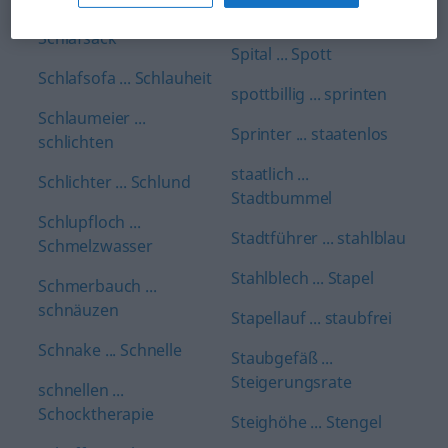
schimmeln ...
Spirituskocher
Schlafsack
Spital ... Spott
Schlafsofa ... Schlauheit
spottbillig ... sprinten
Schlaumeier ...
Sprinter ... staatenlos
schlichten
staatlich ...
Schlichter ... Schlund
Stadtbummel
Schlupfloch ...
Stadtführer ... stahlblau
Schmelzwasser
Stahlblech ... Stapel
Schmerbauch ...
schnäuzen
Stapellauf ... staubfrei
Schnake ... Schnelle
Staubgefäß ...
Steigerungsrate
schnellen ...
Schocktherapie
Steighöhe ... Stengel