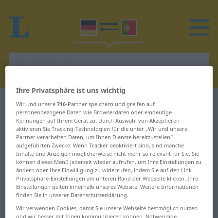
Ihre Privatsphäre ist uns wichtig
Deutsch-Portugiesisch Wörterbuch
S
Wir und unsere
716
-Partner speichern und greifen auf
personenbezogene Daten wie Browserdaten oder eindeutige
Kennungen auf Ihrem Gerät zu. Durch Auswahl von Akzeptieren
Wörter auf Deutsch, die mit S
aktivieren Sie Tracking-Technologien für die unter „Wir und unsere
Partner verarbeiten Daten, um Ihnen Dienste bereitzustellen“
beginnen
aufgeführten Zwecke. Wenn Tracker deaktiviert sind, sind manche
Inhalte und Anzeigen möglicherweise nicht mehr so relevant für Sie. Sie
können dieses Menü jederzeit wieder aufrufen, um Ihre Einstellungen zu
S ... Sägemehl
Senn ... Sexualstraftäter
ändern oder Ihre Einwilligung zu widerrufen, indem Sie auf den Link
Privatsphäre-Einstellungen am unteren Rand der Webseite klicken. Ihre
Einstellungen gelten innerhalb unseres Website. Weitere Informationen
sägen ... salbungsvoll
Sexualverbrechen ...
finden Sie in unserer Datenschutzerklärung.
siebentägig
Saldo ... sandig
Wir verwenden Cookies, damit Sie unsere Webseite bestmöglich nutzen
und wir besser mit Ihnen kommunizieren können. Notwendige,