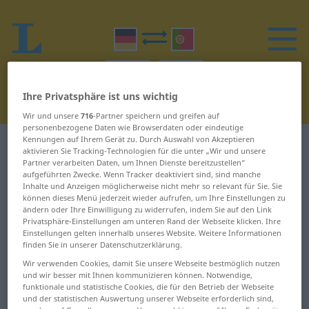
Ihre Privatsphäre ist uns wichtig
Wir und unsere
716
-Partner speichern und greifen auf
personenbezogene Daten wie Browserdaten oder eindeutige
Kennungen auf Ihrem Gerät zu. Durch Auswahl von Akzeptieren
Deutsch-Portugiesisch Wörterbuch
N
aktivieren Sie Tracking-Technologien für die unter „Wir und unsere
Partner verarbeiten Daten, um Ihnen Dienste bereitzustellen“
aufgeführten Zwecke. Wenn Tracker deaktiviert sind, sind manche
Wörter auf Deutsch, die mit N
Inhalte und Anzeigen möglicherweise nicht mehr so relevant für Sie. Sie
können dieses Menü jederzeit wieder aufrufen, um Ihre Einstellungen zu
beginnen
ändern oder Ihre Einwilligung zu widerrufen, indem Sie auf den Link
Privatsphäre-Einstellungen am unteren Rand der Webseite klicken. Ihre
Einstellungen gelten innerhalb unseres Website. Weitere Informationen
N ... nachdrucken
nebenan ...
finden Sie in unserer Datenschutzerklärung.
Nebenprodukt
Wir verwenden Cookies, damit Sie unsere Webseite bestmöglich nutzen
nachdrücklich ...
und wir besser mit Ihnen kommunizieren können. Notwendige,
Nachgeschmack
Nebenraum ... Nelke
funktionale und statistische Cookies, die für den Betrieb der Webseite
und der statistischen Auswertung unserer Webseite erforderlich sind,