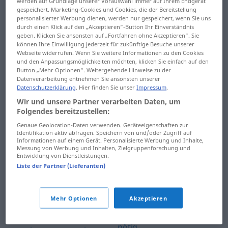
werden auf Grundlage unserer Vorauswahl immer auf Ihrem Endgerät
nachgewiesenermaßen
Nelkenrevolution ...
gespeichert. Marketing-Cookies und Cookies, die der Bereitstellung
... Nachlass
nervenschwach
personalisierter Werbung dienen, werden nur gespeichert, wenn Sie uns
durch einen Klick auf den „Akzeptieren“-Button Ihr Einverständnis
nachlassen ...
Nervenschwäche ...
geben. Klicken Sie ansonsten auf „Fortfahren ohne Akzeptieren“. Sie
können Ihre Einwilligung jederzeit für zukünftige Besuche unserer
Nachrichtendienst
neuartig
Webseite widerrufen. Wenn Sie weitere Informationen zu den Cookies
und den Anpassungsmöglichkeiten möchten, klicken Sie einfach auf den
Nachrichtensatellit ...
Neuauflage ...
Button „Mehr Optionen“. Weitergehende Hinweise zu der
Datenverarbeitung entnehmen Sie ansonsten unserer
Nachspiel
Neumond
Datenschutzerklärung
. Hier finden Sie unser
Impressum
.
Nachspielzeit ...
neun ... neutralisieren
Wir und unsere Partner verarbeiten Daten, um
Folgendes bereitzustellen:
Nachtportier
Neutralität ... nichts
Genaue Geolocation-Daten verwenden. Geräteeigenschaften zur
Nachtquartier ...
Identifikation aktiv abfragen. Speichern von und/oder Zugriff auf
Nichtschwimmer ...
Informationen auf einem Gerät. Personalisierte Werbung und Inhalte,
Nachwelt
Messung von Werbung und Inhalten, Zielgruppenforschung und
Niederkunft
Entwicklung von Dienstleistungen.
nachwirken ...
Liste der Partner (Lieferanten)
Niederländer ... niedlich
nächtelang
niedrig ... Nimmersatt
nächtigen ... nässen
Mehr Optionen
Akzeptieren
Nimmerwiedersehen ...
Nagel ...
nötig