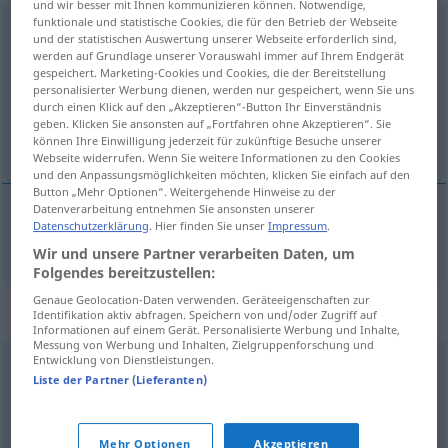
und wir besser mit Ihnen kommunizieren können. Notwendige,
funktionale und statistische Cookies, die für den Betrieb der Webseite
zuversichtlich
und der statistischen Auswertung unserer Webseite erforderlich sind,
werden auf Grundlage unserer Vorauswahl immer auf Ihrem Endgerät
Übersicht aller Übersetzungen
gespeichert. Marketing-Cookies und Cookies, die der Bereitstellung
personalisierter Werbung dienen, werden nur gespeichert, wenn Sie uns
(Für mehr Details die Übersetzung anklicken/antippen)
durch einen Klick auf den „Akzeptieren“-Button Ihr Einverständnis
geben. Klicken Sie ansonsten auf „Fortfahren ohne Akzeptieren“. Sie
tillitsfull
können Ihre Einwilligung jederzeit für zukünftige Besuche unserer
Webseite widerrufen. Wenn Sie weitere Informationen zu den Cookies
und den Anpassungsmöglichkeiten möchten, klicken Sie einfach auf den
Button „Mehr Optionen“. Weitergehende Hinweise zu der
Datenverarbeitung entnehmen Sie ansonsten unserer
Datenschutzerklärung
. Hier finden Sie unser
Impressum
.
tillitsfull
zuversichtlich
Wir und unsere Partner verarbeiten Daten, um
Folgendes bereitzustellen:
Genaue Geolocation-Daten verwenden. Geräteeigenschaften zur
Synonyme für "zuversichtlich"
Identifikation aktiv abfragen. Speichern von und/oder Zugriff auf
Informationen auf einem Gerät. Personalisierte Werbung und Inhalte,
Messung von Werbung und Inhalten, Zielgruppenforschung und
Entwicklung von Dienstleistungen.
hoffnungsvoll
,
optimistisch
Liste der Partner (Lieferanten)
© OpenThesaurus.de
Mehr Optionen
Akzeptieren