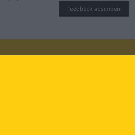
Feedback absenden
Besuchen Sie uns auf:
facebook
YouTube
Instagram
Langenscheidt
NUTZUNGSBEDINGUNGEN