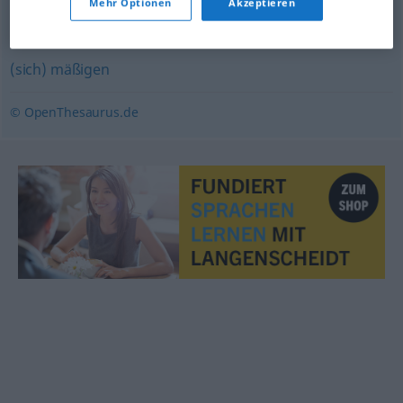
Mehr Optionen
Akzeptieren
(sich) zwingen
(sich) mäßigen
© OpenThesaurus.de