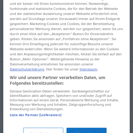
„zusammennehmen“
und wir besser mit Ihnen kommunizieren können. Notwendige,
funktionale und statistische Cookies, die für den Betrieb der Webseite
und der statistischen Auswertung unserer Webseite erforderlich sind,
zusammennehmen
werden auf Grundlage unserer Vorauswahl immer auf Ihrem Endgerät
gespeichert. Marketing-Cookies und Cookies, die der Bereitstellung
Übersicht aller Übersetzungen
personalisierter Werbung dienen, werden nur gespeichert, wenn Sie uns
durch einen Klick auf den „Akzeptieren“-Button Ihr Einverständnis
(Für mehr Details die Übersetzung anklicken/antippen)
geben. Klicken Sie ansonsten auf „Fortfahren ohne Akzeptieren“. Sie
können Ihre Einwilligung jederzeit für zukünftige Besuche unserer
ta seg sammen
Webseite widerrufen. Wenn Sie weitere Informationen zu den Cookies
und den Anpassungsmöglichkeiten möchten, klicken Sie einfach auf den
Button „Mehr Optionen“. Weitergehende Hinweise zu der
Datenverarbeitung entnehmen Sie ansonsten unserer
Datenschutzerklärung
. Hier finden Sie unser
Impressum
.
Beispiele
Wir und unsere Partner verarbeiten Daten, um
sich zusammennehmen
Folgendes bereitzustellen:
Genaue Geolocation-Daten verwenden. Geräteeigenschaften zur
ta
seg
sammen
Identifikation aktiv abfragen. Speichern von und/oder Zugriff auf
Informationen auf einem Gerät. Personalisierte Werbung und Inhalte,
Messung von Werbung und Inhalten, Zielgruppenforschung und
Entwicklung von Dienstleistungen.
Liste der Partner (Lieferanten)
Synonyme für "zusammennehmen"