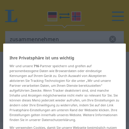
Ihre Privatsphäre ist uns wichtig
Deutsch-Norwegisch Wörterbuch
Wir und unsere
716
-Partner speichern und greifen auf
zusammennehmen
personenbezogene Daten wie Browserdaten oder eindeutige
Deutsch-Norwegisch Übersetzung
Kennungen auf Ihrem Gerät zu. Durch Auswahl von Akzeptieren
aktivieren Sie Tracking-Technologien für die unter „Wir und unsere
für "zusammennehmen"
Partner verarbeiten Daten, um Ihnen Dienste bereitzustellen“
aufgeführten Zwecke. Wenn Tracker deaktiviert sind, sind manche
Inhalte und Anzeigen möglicherweise nicht mehr so relevant für Sie. Sie
können dieses Menü jederzeit wieder aufrufen, um Ihre Einstellungen zu
"zusammennehmen" Norwegisch
ändern oder Ihre Einwilligung zu widerrufen, indem Sie auf den Link
Privatsphäre-Einstellungen am unteren Rand der Webseite klicken. Ihre
Übersetzung
Einstellungen gelten innerhalb unseres Website. Weitere Informationen
finden Sie in unserer Datenschutzerklärung.
Wir verwenden Cookies, damit Sie unsere Webseite bestmöglich nutzen