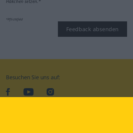
Häkchen setzen.*
*Pflichtfeld
Feedback absenden
Besuchen Sie uns auf:
facebook
YouTube
Instagram
Langenscheidt