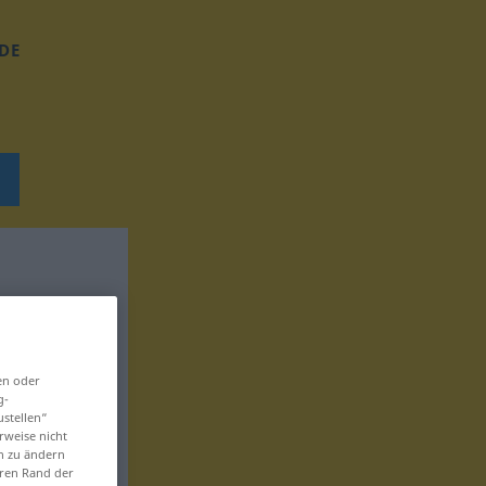
DE
en oder
g-
ustellen“
rweise nicht
en zu ändern
eren Rand der