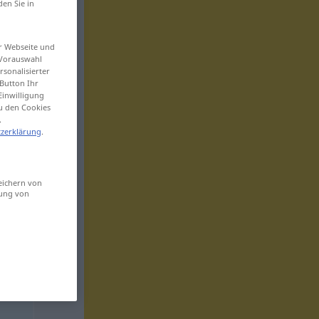
den Sie in
er Webseite und
 Vorauswahl
sonalisierter
Button Ihr
Einwilligung
zu den Cookies
.
zerklärung
.
eichern von
sung von