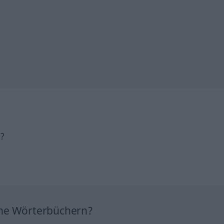
h?
ine Wörterbüchern?