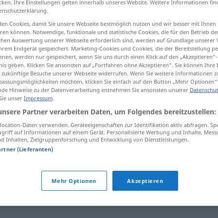
cken. Ihre Einstellungen gelten innerhalb unseres Website. Weitere Informationen fin
enschutzerklärung.
en Cookies, damit Sie unsere Webseite bestmöglich nutzen und wir besser mit Ihnen
en können. Notwendige, funktionale und statistische Cookies, die für den Betrieb d
ischen Auswertung unserer Webseite erforderlich sind, werden auf Grundlage unserer
tippen)
hrem Endgerät gespeichert. Marketing-Cookies und Cookies, die der Bereitstellung per
nen, werden nur gespeichert, wenn Sie uns durch einen Klick auf den „Akzeptieren“-
nis geben. Klicken Sie ansonsten auf „Fortfahren ohne Akzeptieren“. Sie können Ihre 
ür zukünftige Besuche unserer Webseite widerrufen. Wenn Sie weitere Informationen 
assungsmöglichkeiten möchten, klicken Sie einfach auf den Button „Mehr Optionen“
de Hinweise zu der Datenverarbeitung entnehmen Sie ansonsten unserer
Datenschut
 Sie unser
Impressum
.
Zubereitung
unsere Partner verarbeiten Daten, um Folgendes bereitzustellen:
ocation-Daten verwenden. Geräteeigenschaften zur Identifikation aktiv abfragen. Sp
griff auf Informationen auf einem Gerät. Personalisierte Werbung und Inhalte, Mes
 Inhalten, Zielgruppenforschung und Entwicklung von Dienstleistungen.
artner (Lieferanten)
g"
Mehr Optionen
Akzeptieren