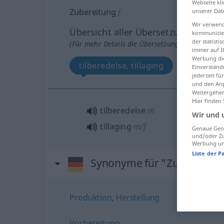
Webseite kli
Zubereitung
unserer Dat
f
Wir verwend
Übersicht aller Übersetzungen
kommunizier
der statist
(Für mehr Details die Übersetzung anklicken/an
immer auf I
Werbung die
tilberedelse, tillaging
Einverständ
jederzeit f
und den Anp
Weitergehen
Hier finden
tilberedelse
m
Wir und 
tillaging
m/f
Genaue Geol
und/oder Zu
Werbung und
Liste der P
Synonyme für "Zubereitun
Produktion
,
Herstellung
Vorbereitung