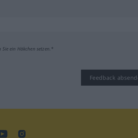
m Sie ein Häkchen setzen.*
Feedback absend
ook
YouTube
Instagram