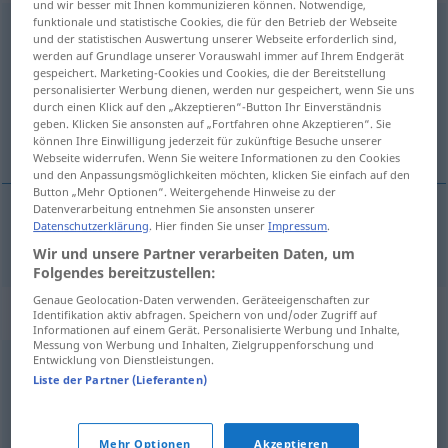
und wir besser mit Ihnen kommunizieren können. Notwendige,
funktionale und statistische Cookies, die für den Betrieb der Webseite
Wendung
f
und der statistischen Auswertung unserer Webseite erforderlich sind,
werden auf Grundlage unserer Vorauswahl immer auf Ihrem Endgerät
Übersicht aller Übersetzungen
gespeichert. Marketing-Cookies und Cookies, die der Bereitstellung
personalisierter Werbung dienen, werden nur gespeichert, wenn Sie uns
(Für mehr Details die Übersetzung anklicken/antippen)
durch einen Klick auf den „Akzeptieren“-Button Ihr Einverständnis
geben. Klicken Sie ansonsten auf „Fortfahren ohne Akzeptieren“. Sie
vending
können Ihre Einwilligung jederzeit für zukünftige Besuche unserer
Webseite widerrufen. Wenn Sie weitere Informationen zu den Cookies
und den Anpassungsmöglichkeiten möchten, klicken Sie einfach auf den
Button „Mehr Optionen“. Weitergehende Hinweise zu der
Datenverarbeitung entnehmen Sie ansonsten unserer
Datenschutzerklärung
. Hier finden Sie unser
Impressum
.
vending
m/f
Wendung
Wir und unsere Partner verarbeiten Daten, um
Folgendes bereitzustellen:
Genaue Geolocation-Daten verwenden. Geräteeigenschaften zur
Synonyme für "Wendung"
Identifikation aktiv abfragen. Speichern von und/oder Zugriff auf
Informationen auf einem Gerät. Personalisierte Werbung und Inhalte,
Messung von Werbung und Inhalten, Zielgruppenforschung und
Entwicklung von Dienstleistungen.
Umschlag
,
Umschwung
,
Wende
Liste der Partner (Lieferanten)
© OpenThesaurus.de
Mehr Optionen
Akzeptieren