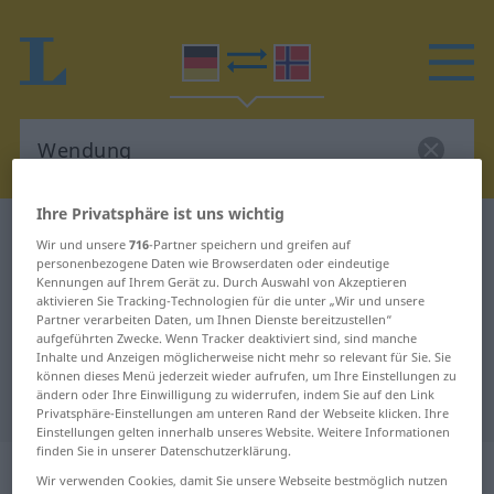
Ihre Privatsphäre ist uns wichtig
Deutsch-Norwegisch Wörterbuch
Wendung
Wir und unsere
716
-Partner speichern und greifen auf
Deutsch-Norwegisch Übersetzung
personenbezogene Daten wie Browserdaten oder eindeutige
Kennungen auf Ihrem Gerät zu. Durch Auswahl von Akzeptieren
für "Wendung"
aktivieren Sie Tracking-Technologien für die unter „Wir und unsere
Partner verarbeiten Daten, um Ihnen Dienste bereitzustellen“
aufgeführten Zwecke. Wenn Tracker deaktiviert sind, sind manche
Inhalte und Anzeigen möglicherweise nicht mehr so relevant für Sie. Sie
"Wendung" Norwegisch
können dieses Menü jederzeit wieder aufrufen, um Ihre Einstellungen zu
ändern oder Ihre Einwilligung zu widerrufen, indem Sie auf den Link
Übersetzung
Privatsphäre-Einstellungen am unteren Rand der Webseite klicken. Ihre
Einstellungen gelten innerhalb unseres Website. Weitere Informationen
finden Sie in unserer Datenschutzerklärung.
„Wendung“
: Femininum
Wir verwenden Cookies, damit Sie unsere Webseite bestmöglich nutzen