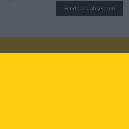
Feedback absenden
Besuchen Sie uns auf:
facebook
YouTube
Instagram
Langenscheidt
NUTZUNGSBEDINGUNGEN