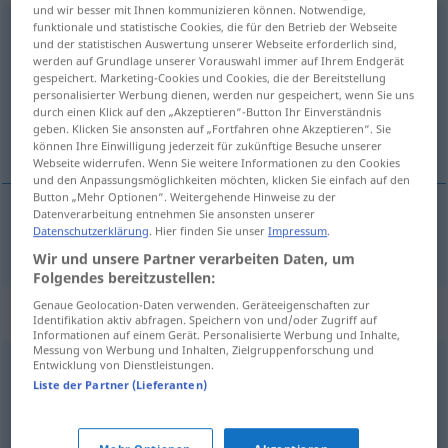
und wir besser mit Ihnen kommunizieren können. Notwendige,
funktionale und statistische Cookies, die für den Betrieb der Webseite
vorführen
und der statistischen Auswertung unserer Webseite erforderlich sind,
werden auf Grundlage unserer Vorauswahl immer auf Ihrem Endgerät
Übersicht aller Übersetzungen
gespeichert. Marketing-Cookies und Cookies, die der Bereitstellung
(Für mehr Details die Übersetzung anklicken/antippen)
personalisierter Werbung dienen, werden nur gespeichert, wenn Sie uns
durch einen Klick auf den „Akzeptieren“-Button Ihr Einverständnis
geben. Klicken Sie ansonsten auf „Fortfahren ohne Akzeptieren“. Sie
vise fram
können Ihre Einwilligung jederzeit für zukünftige Besuche unserer
Webseite widerrufen. Wenn Sie weitere Informationen zu den Cookies
und den Anpassungsmöglichkeiten möchten, klicken Sie einfach auf den
Button „Mehr Optionen“. Weitergehende Hinweise zu der
Datenverarbeitung entnehmen Sie ansonsten unserer
Datenschutzerklärung
. Hier finden Sie unser
Impressum
.
vise
(fram)
vorführen
Wir und unsere Partner verarbeiten Daten, um
Folgendes bereitzustellen:
Genaue Geolocation-Daten verwenden. Geräteeigenschaften zur
Synonyme für "vorführen"
Identifikation aktiv abfragen. Speichern von und/oder Zugriff auf
Informationen auf einem Gerät. Personalisierte Werbung und Inhalte,
Messung von Werbung und Inhalten, Zielgruppenforschung und
Entwicklung von Dienstleistungen.
aufführen
Liste der Partner (Lieferanten)
blamieren
,
bloßstellen