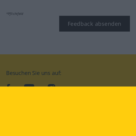
*Pflichtfeld
Feedback absenden
Besuchen Sie uns auf:
facebook
YouTube
Instagram
Langenscheidt