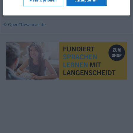
Mehr Optionen
Akzeptieren
darstellen
,
zeigen
,
demonstrieren
,
vorstellen
,
vorzeigen
© OpenThesaurus.de