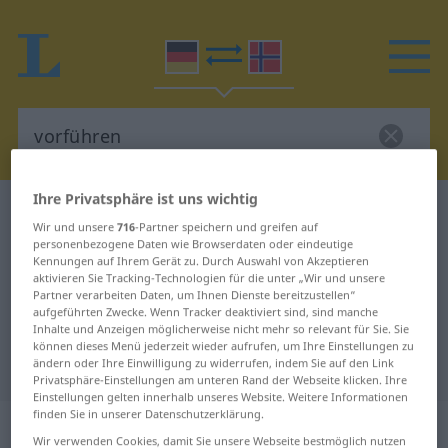
Ihre Privatsphäre ist uns wichtig
Deutsch-Norwegisch Wörterbuch
vorführen
Wir und unsere
716
-Partner speichern und greifen auf
Deutsch-Norwegisch Übersetzung
personenbezogene Daten wie Browserdaten oder eindeutige
Kennungen auf Ihrem Gerät zu. Durch Auswahl von Akzeptieren
für "vorführen"
aktivieren Sie Tracking-Technologien für die unter „Wir und unsere
Partner verarbeiten Daten, um Ihnen Dienste bereitzustellen“
aufgeführten Zwecke. Wenn Tracker deaktiviert sind, sind manche
Inhalte und Anzeigen möglicherweise nicht mehr so relevant für Sie. Sie
"vorführen" Norwegisch
können dieses Menü jederzeit wieder aufrufen, um Ihre Einstellungen zu
Übersetzung
ändern oder Ihre Einwilligung zu widerrufen, indem Sie auf den Link
Privatsphäre-Einstellungen am unteren Rand der Webseite klicken. Ihre
Einstellungen gelten innerhalb unseres Website. Weitere Informationen
finden Sie in unserer Datenschutzerklärung.
„vorführen“
Wir verwenden Cookies, damit Sie unsere Webseite bestmöglich nutzen