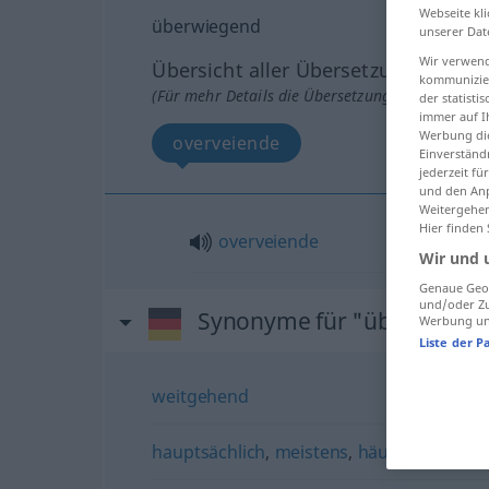
Webseite kli
überwiegend
unserer Dat
Wir verwend
Übersicht aller Übersetzungen
kommunizier
(Für mehr Details die Übersetzung anklicken/an
der statist
immer auf I
Werbung die
overveiende
Einverständ
jederzeit f
und den Anp
Weitergehen
Hier finden
overveiende
Wir und 
Genaue Geol
und/oder Zu
Synonyme für "überwiege
Werbung und
Liste der P
weitgehend
hauptsächlich
,
meistens
,
häufig
,
größtent