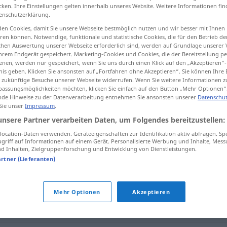
cken. Ihre Einstellungen gelten innerhalb unseres Website. Weitere Informationen fin
enschutzerklärung.
en Cookies, damit Sie unsere Webseite bestmöglich nutzen und wir besser mit Ihnen
en können. Notwendige, funktionale und statistische Cookies, die für den Betrieb d
tippen)
ischen Auswertung unserer Webseite erforderlich sind, werden auf Grundlage unserer
hrem Endgerät gespeichert. Marketing-Cookies und Cookies, die der Bereitstellung per
nen, werden nur gespeichert, wenn Sie uns durch einen Klick auf den „Akzeptieren“-
nis geben. Klicken Sie ansonsten auf „Fortfahren ohne Akzeptieren“. Sie können Ihre 
ür zukünftige Besuche unserer Webseite widerrufen. Wenn Sie weitere Informationen 
assungsmöglichkeiten möchten, klicken Sie einfach auf den Button „Mehr Optionen“
de Hinweise zu der Datenverarbeitung entnehmen Sie ansonsten unserer
Datenschut
 Sie unser
Impressum
.
überwiegend
unsere Partner verarbeiten Daten, um Folgendes bereitzustellen:
ocation-Daten verwenden. Geräteeigenschaften zur Identifikation aktiv abfragen. Sp
griff auf Informationen auf einem Gerät. Personalisierte Werbung und Inhalte, Mes
nd"
 Inhalten, Zielgruppenforschung und Entwicklung von Dienstleistungen.
artner (Lieferanten)
Mehr Optionen
Akzeptieren
eils
,
meist