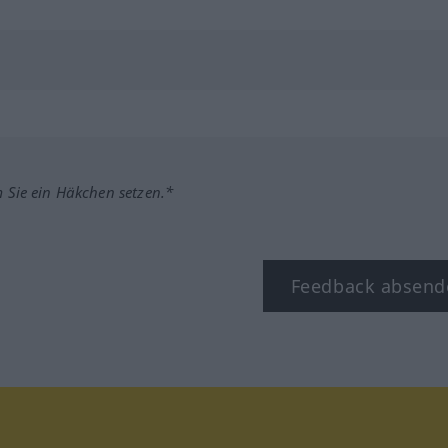
m Sie ein Häkchen setzen.*
Feedback absend