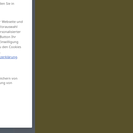
den Sie in
er Webseite und
 Vorauswahl
sonalisierter
Button Ihr
Einwilligung
zu den Cookies
.
zerklärung
.
eichern von
sung von