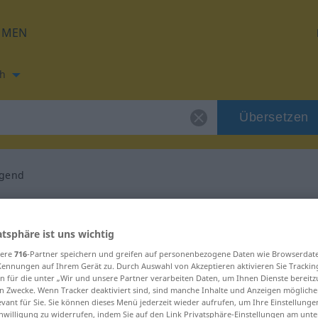
HMEN
h
Übersetzen
egend
ung für "überwiegend"
atsphäre ist uns wichtig
ersetzung
sere
716
-Partner speichern und greifen auf personenbezogene Daten wie Browserdat
Kennungen auf Ihrem Gerät zu. Durch Auswahl von Akzeptieren aktivieren Sie Trackin
n für die unter „Wir und unsere Partner verarbeiten Daten, um Ihnen Dienste bereitz
n Zwecke. Wenn Tracker deaktiviert sind, sind manche Inhalte und Anzeigen mögliche
evant für Sie. Sie können dieses Menü jederzeit wieder aufrufen, um Ihre Einstellung
inwilligung zu widerrufen, indem Sie auf den Link Privatsphäre-Einstellungen am unt