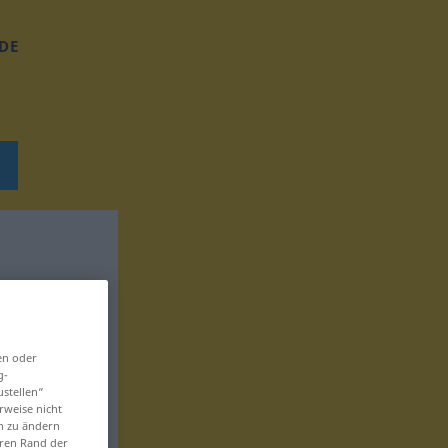
DE
en oder
g-
ustellen“
rweise nicht
en zu ändern
eren Rand der