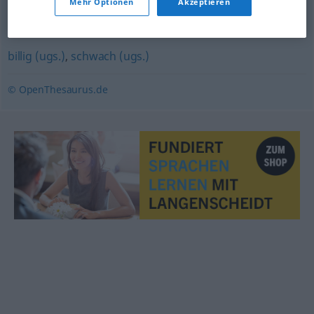
Mehr Optionen
Akzeptieren
niedergeschlagen
billig (ugs.)
,
schwach (ugs.)
© OpenThesaurus.de