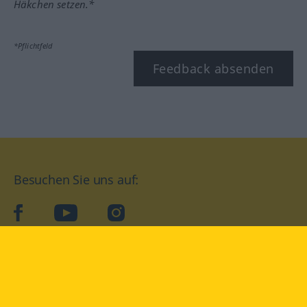
Häkchen setzen.*
*Pflichtfeld
Feedback absenden
Besuchen Sie uns auf:
facebook
YouTube
Instagram
Langenscheidt