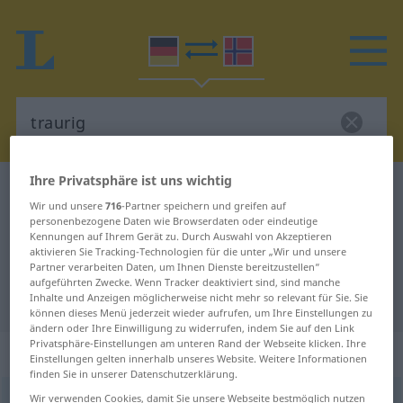
Ihre Privatsphäre ist uns wichtig
Deutsch-Norwegisch Wörterbuch
traurig
Wir und unsere
716
-Partner speichern und greifen auf
Deutsch-Norwegisch Übersetzung
personenbezogene Daten wie Browserdaten oder eindeutige
Kennungen auf Ihrem Gerät zu. Durch Auswahl von Akzeptieren
für "traurig"
aktivieren Sie Tracking-Technologien für die unter „Wir und unsere
Partner verarbeiten Daten, um Ihnen Dienste bereitzustellen“
aufgeführten Zwecke. Wenn Tracker deaktiviert sind, sind manche
"traurig" Norwegisch Übersetzung
Inhalte und Anzeigen möglicherweise nicht mehr so relevant für Sie. Sie
können dieses Menü jederzeit wieder aufrufen, um Ihre Einstellungen zu
ändern oder Ihre Einwilligung zu widerrufen, indem Sie auf den Link
Privatsphäre-Einstellungen am unteren Rand der Webseite klicken. Ihre
„traurig“
Einstellungen gelten innerhalb unseres Website. Weitere Informationen
finden Sie in unserer Datenschutzerklärung.
Wir verwenden Cookies, damit Sie unsere Webseite bestmöglich nutzen
traurig