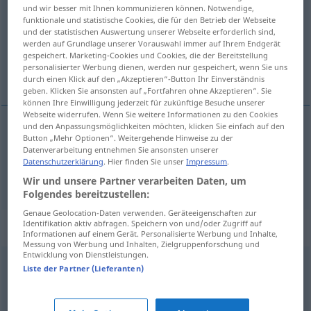
und wir besser mit Ihnen kommunizieren können. Notwendige,
funktionale und statistische Cookies, die für den Betrieb der Webseite
Übersicht aller Übersetzungen
und der statistischen Auswertung unserer Webseite erforderlich sind,
(Für mehr Details die Übersetzung anklicken/antippen)
werden auf Grundlage unserer Vorauswahl immer auf Ihrem Endgerät
gespeichert. Marketing-Cookies und Cookies, die der Bereitstellung
personalisierter Werbung dienen, werden nur gespeichert, wenn Sie uns
trist, sørgelig, sørgmodig
durch einen Klick auf den „Akzeptieren“-Button Ihr Einverständnis
geben. Klicken Sie ansonsten auf „Fortfahren ohne Akzeptieren“. Sie
können Ihre Einwilligung jederzeit für zukünftige Besuche unserer
Webseite widerrufen. Wenn Sie weitere Informationen zu den Cookies
und den Anpassungsmöglichkeiten möchten, klicken Sie einfach auf den
Button „Mehr Optionen“. Weitergehende Hinweise zu der
trist
,
sørgelig
traurig
Datenverarbeitung entnehmen Sie ansonsten unserer
Datenschutzerklärung
. Hier finden Sie unser
Impressum
.
sørgmodig
traurig
Person
Wir und unsere Partner verarbeiten Daten, um
Folgendes bereitzustellen:
Genaue Geolocation-Daten verwenden. Geräteeigenschaften zur
Identifikation aktiv abfragen. Speichern von und/oder Zugriff auf
Synonyme für "traurig"
Informationen auf einem Gerät. Personalisierte Werbung und Inhalte,
Messung von Werbung und Inhalten, Zielgruppenforschung und
Entwicklung von Dienstleistungen.
Liste der Partner (Lieferanten)
leiden
,
trauern
unglücklich
,
bedrückt
,
betrübt
,
trübsinnig
,