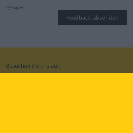
*Pflichtfeld
Feedback absenden
Besuchen Sie uns auf:
facebook
YouTube
Instagram
Langenscheidt