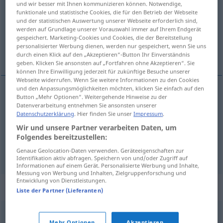
und wir besser mit Ihnen kommunizieren können. Notwendige,
funktionale und statistische Cookies, die für den Betrieb der Webseite
Übersicht aller Übersetzungen
und der statistischen Auswertung unserer Webseite erforderlich sind,
werden auf Grundlage unserer Vorauswahl immer auf Ihrem Endgerät
(Für mehr Details die Übersetzung anklicken/antippen)
gespeichert. Marketing-Cookies und Cookies, die der Bereitstellung
personalisierter Werbung dienen, werden nur gespeichert, wenn Sie uns
toast, ristet brød, skål
durch einen Klick auf den „Akzeptieren“-Button Ihr Einverständnis
geben. Klicken Sie ansonsten auf „Fortfahren ohne Akzeptieren“. Sie
können Ihre Einwilligung jederzeit für zukünftige Besuche unserer
Webseite widerrufen. Wenn Sie weitere Informationen zu den Cookies
und den Anpassungsmöglichkeiten möchten, klicken Sie einfach auf den
Button „Mehr Optionen“. Weitergehende Hinweise zu der
toast
m
Toast
Datenverarbeitung entnehmen Sie ansonsten unserer
Datenschutzerklärung
. Hier finden Sie unser
Impressum
.
ristet
brød
Toast
Wir und unsere Partner verarbeiten Daten, um
Folgendes bereitzustellen:
skål
m
Toast
Trinkspruch
Genaue Geolocation-Daten verwenden. Geräteeigenschaften zur
Identifikation aktiv abfragen. Speichern von und/oder Zugriff auf
Informationen auf einem Gerät. Personalisierte Werbung und Inhalte,
Messung von Werbung und Inhalten, Zielgruppenforschung und
Entwicklung von Dienstleistungen.
Synonyme für "Toast"
Liste der Partner (Lieferanten)
Trinkspruch
Mehr Optionen
Akzeptieren