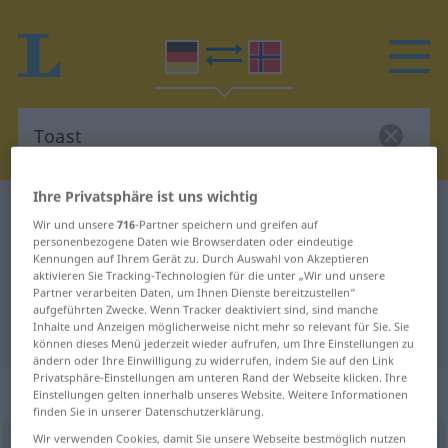
Ihre Privatsphäre ist uns wichtig
Deutsch-Norwegisch Wörterbuch
Toast
Wir und unsere
716
-Partner speichern und greifen auf
Deutsch-Norwegisch Übersetzung
personenbezogene Daten wie Browserdaten oder eindeutige
Kennungen auf Ihrem Gerät zu. Durch Auswahl von Akzeptieren
für "Toast"
aktivieren Sie Tracking-Technologien für die unter „Wir und unsere
Partner verarbeiten Daten, um Ihnen Dienste bereitzustellen“
aufgeführten Zwecke. Wenn Tracker deaktiviert sind, sind manche
Inhalte und Anzeigen möglicherweise nicht mehr so relevant für Sie. Sie
"Toast" Norwegisch Übersetzung
können dieses Menü jederzeit wieder aufrufen, um Ihre Einstellungen zu
ändern oder Ihre Einwilligung zu widerrufen, indem Sie auf den Link
Privatsphäre-Einstellungen am unteren Rand der Webseite klicken. Ihre
„Toast“
: Maskulinum
Einstellungen gelten innerhalb unseres Website. Weitere Informationen
finden Sie in unserer Datenschutzerklärung.
Wir verwenden Cookies, damit Sie unsere Webseite bestmöglich nutzen
Toast
m