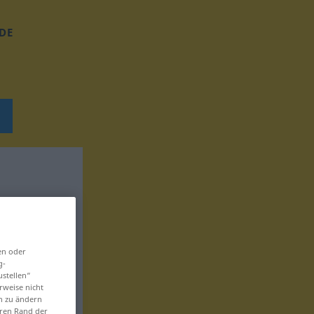
DE
en oder
g-
ustellen“
rweise nicht
en zu ändern
eren Rand der