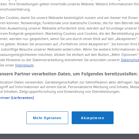
cken. Ihre Einstellungen gelten innerhalb unseres Website. Weitere Informationen fin
enschutzerklärung.
en Cookies, damit Sie unsere Webseite bestmöglich nutzen und wir besser mit Ihnen
en können. Notwendige, funktionale und statistische Cookies, die für den Betrieb d
tippen)
ischen Auswertung unserer Webseite erforderlich sind, werden auf Grundlage unserer
hrem Endgerät gespeichert. Marketing-Cookies und Cookies, die der Bereitstellung per
nen, werden nur gespeichert, wenn Sie uns durch einen Klick auf den „Akzeptieren“-
nis geben. Klicken Sie ansonsten auf „Fortfahren ohne Akzeptieren“. Sie können Ihre 
ür zukünftige Besuche unserer Webseite widerrufen. Wenn Sie weitere Informationen 
assungsmöglichkeiten möchten, klicken Sie einfach auf den Button „Mehr Optionen“
de Hinweise zu der Datenverarbeitung entnehmen Sie ansonsten unserer
Datenschut
 Sie unser
Impressum
.
Thema
unsere Partner verarbeiten Daten, um Folgendes bereitzustellen:
ocation-Daten verwenden. Geräteeigenschaften zur Identifikation aktiv abfragen. Sp
griff auf Informationen auf einem Gerät. Personalisierte Werbung und Inhalte, Mes
 Inhalten, Zielgruppenforschung und Entwicklung von Dienstleistungen.
artner (Lieferanten)
Mehr Optionen
Akzeptieren