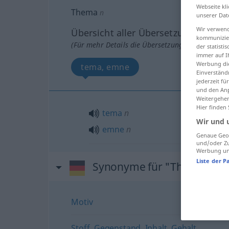
Webseite kli
Thema
n
unserer Dat
Wir verwend
Übersicht aller Übersetzungen
kommunizier
(Für mehr Details die Übersetzung anklicken/an
der statist
immer auf I
Werbung die
tema, emne
Einverständ
jederzeit f
und den Anp
Weitergehen
Hier finden
tema
n
Wir und 
emne
n
Genaue Geol
und/oder Zu
Werbung und
Liste der P
Synonyme für "Thema"
Motiv
Stoff
,
Gegenstand
,
Inhalt
,
Gehalt