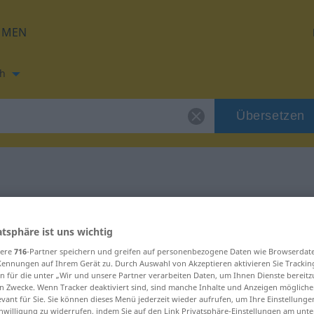
HMEN
h
Übersetzen
ung für "Thema"
atsphäre ist uns wichtig
ung
sere
716
-Partner speichern und greifen auf personenbezogene Daten wie Browserdat
Kennungen auf Ihrem Gerät zu. Durch Auswahl von Akzeptieren aktivieren Sie Trackin
n für die unter „Wir und unsere Partner verarbeiten Daten, um Ihnen Dienste bereitz
n Zwecke. Wenn Tracker deaktiviert sind, sind manche Inhalte und Anzeigen mögliche
evant für Sie. Sie können dieses Menü jederzeit wieder aufrufen, um Ihre Einstellung
inwilligung zu widerrufen, indem Sie auf den Link Privatsphäre-Einstellungen am unt