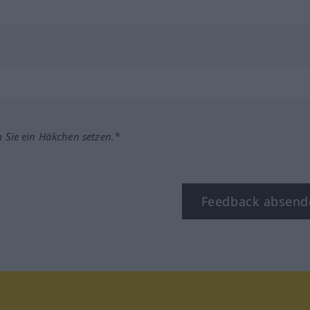
m Sie ein Häkchen setzen.*
Feedback absend