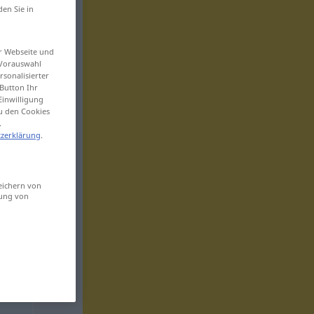
den Sie in
er Webseite und
 Vorauswahl
sonalisierter
Button Ihr
Einwilligung
zu den Cookies
.
zerklärung
.
eichern von
sung von