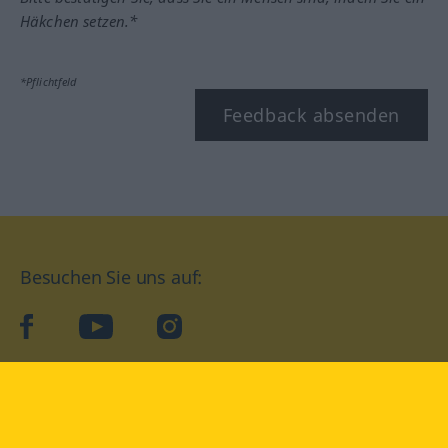
Häkchen setzen.*
*Pflichtfeld
Feedback absenden
Besuchen Sie uns auf:
facebook
YouTube
Instagram
Langenscheidt