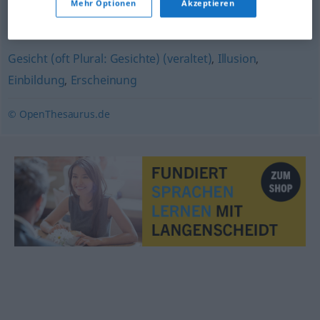
Mehr Optionen
Akzeptieren
Betrug
,
Schwindel
Gesicht (oft Plural: Gesichte) (veraltet)
,
Illusion
,
Einbildung
,
Erscheinung
© OpenThesaurus.de