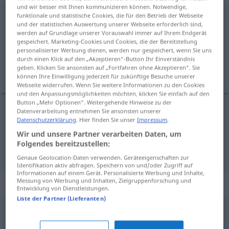
und wir besser mit Ihnen kommunizieren können. Notwendige,
Täuschung
f
funktionale und statistische Cookies, die für den Betrieb der Webseite
und der statistischen Auswertung unserer Webseite erforderlich sind,
werden auf Grundlage unserer Vorauswahl immer auf Ihrem Endgerät
Übersicht aller Übersetzungen
gespeichert. Marketing-Cookies und Cookies, die der Bereitstellung
(Für mehr Details die Übersetzung anklicken/antippen)
personalisierter Werbung dienen, werden nur gespeichert, wenn Sie uns
durch einen Klick auf den „Akzeptieren“-Button Ihr Einverständnis
geben. Klicken Sie ansonsten auf „Fortfahren ohne Akzeptieren“. Sie
feiltagelse, synsbedrag
können Ihre Einwilligung jederzeit für zukünftige Besuche unserer
Webseite widerrufen. Wenn Sie weitere Informationen zu den Cookies
und den Anpassungsmöglichkeiten möchten, klicken Sie einfach auf den
Button „Mehr Optionen“. Weitergehende Hinweise zu der
Datenverarbeitung entnehmen Sie ansonsten unserer
Datenschutzerklärung
. Hier finden Sie unser
Impressum
.
feiltagelse
m
Täuschung
Wir und unsere Partner verarbeiten Daten, um
Folgendes bereitzustellen:
synsbedrag
n
Täuschung
Genaue Geolocation-Daten verwenden. Geräteeigenschaften zur
Identifikation aktiv abfragen. Speichern von und/oder Zugriff auf
Informationen auf einem Gerät. Personalisierte Werbung und Inhalte,
Messung von Werbung und Inhalten, Zielgruppenforschung und
Synonyme für "Täuschung"
Entwicklung von Dienstleistungen.
Liste der Partner (Lieferanten)
Propaganda
,
Hetze