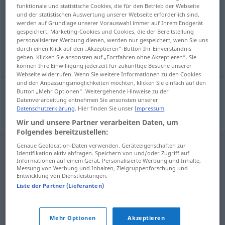
funktionale und statistische Cookies, die für den Betrieb der Webseite
und der statistischen Auswertung unserer Webseite erforderlich sind,
Übersicht aller Übersetzungen
werden auf Grundlage unserer Vorauswahl immer auf Ihrem Endgerät
(Für mehr Details die Übersetzung anklicken/antippen)
gespeichert. Marketing-Cookies und Cookies, die der Bereitstellung
personalisierter Werbung dienen, werden nur gespeichert, wenn Sie uns
durch einen Klick auf den „Akzeptieren“-Button Ihr Einverständnis
T-skjorte
geben. Klicken Sie ansonsten auf „Fortfahren ohne Akzeptieren“. Sie
können Ihre Einwilligung jederzeit für zukünftige Besuche unserer
Webseite widerrufen. Wenn Sie weitere Informationen zu den Cookies
und den Anpassungsmöglichkeiten möchten, klicken Sie einfach auf den
Button „Mehr Optionen“. Weitergehende Hinweise zu der
Datenverarbeitung entnehmen Sie ansonsten unserer
T-skjorte
m/f
T-Shirt
Datenschutzerklärung
. Hier finden Sie unser
Impressum
.
Wir und unsere Partner verarbeiten Daten, um
Folgendes bereitzustellen:
Genaue Geolocation-Daten verwenden. Geräteeigenschaften zur
Identifikation aktiv abfragen. Speichern von und/oder Zugriff auf
Informationen auf einem Gerät. Personalisierte Werbung und Inhalte,
Messung von Werbung und Inhalten, Zielgruppenforschung und
Entwicklung von Dienstleistungen.
Liste der Partner (Lieferanten)
Mehr Optionen
Akzeptieren