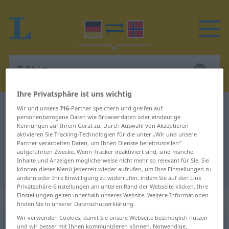
Ihre Privatsphäre ist uns wichtig
Deutsch-Norwegisch Wörterbuch
T-Shirt
Wir und unsere
716
-Partner speichern und greifen auf
personenbezogene Daten wie Browserdaten oder eindeutige
Deutsch-Norwegisch Übersetzung
Kennungen auf Ihrem Gerät zu. Durch Auswahl von Akzeptieren
aktivieren Sie Tracking-Technologien für die unter „Wir und unsere
für "T-Shirt"
Partner verarbeiten Daten, um Ihnen Dienste bereitzustellen“
aufgeführten Zwecke. Wenn Tracker deaktiviert sind, sind manche
Inhalte und Anzeigen möglicherweise nicht mehr so relevant für Sie. Sie
"T-Shirt" Norwegisch Übersetzung
können dieses Menü jederzeit wieder aufrufen, um Ihre Einstellungen zu
ändern oder Ihre Einwilligung zu widerrufen, indem Sie auf den Link
Privatsphäre-Einstellungen am unteren Rand der Webseite klicken. Ihre
Einstellungen gelten innerhalb unseres Website. Weitere Informationen
„T-Shirt“
: Neutrum
finden Sie in unserer Datenschutzerklärung.
Wir verwenden Cookies, damit Sie unsere Webseite bestmöglich nutzen
und wir besser mit Ihnen kommunizieren können. Notwendige,
T-Shirt
n