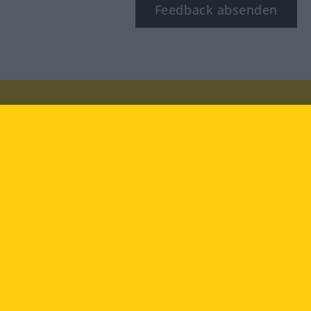
Feedback absenden
Besuchen Sie uns auf:
facebook
YouTube
Instagram
Langenscheidt
NUTZUNGSBEDINGUNGEN
DATENSCHUTZBESTIMMUNGEN