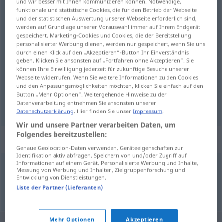
und wir besser mit Ihnen kommunizieren können. Notwendige,
funktionale und statistische Cookies, die für den Betrieb der Webseite
Übersicht aller Übersetzungen
und der statistischen Auswertung unserer Webseite erforderlich sind,
werden auf Grundlage unserer Vorauswahl immer auf Ihrem Endgerät
(Für mehr Details die Übersetzung anklicken/antippen)
gespeichert. Marketing-Cookies und Cookies, die der Bereitstellung
personalisierter Werbung dienen, werden nur gespeichert, wenn Sie uns
stamme
durch einen Klick auf den „Akzeptieren“-Button Ihr Einverständnis
geben. Klicken Sie ansonsten auf „Fortfahren ohne Akzeptieren“. Sie
können Ihre Einwilligung jederzeit für zukünftige Besuche unserer
Webseite widerrufen. Wenn Sie weitere Informationen zu den Cookies
und den Anpassungsmöglichkeiten möchten, klicken Sie einfach auf den
Button „Mehr Optionen“. Weitergehende Hinweise zu der
stamme
stottern
Datenverarbeitung entnehmen Sie ansonsten unserer
Datenschutzerklärung
. Hier finden Sie unser
Impressum
.
Wir und unsere Partner verarbeiten Daten, um
Folgendes bereitzustellen:
Synonyme für "stottern"
Genaue Geolocation-Daten verwenden. Geräteeigenschaften zur
Identifikation aktiv abfragen. Speichern von und/oder Zugriff auf
Informationen auf einem Gerät. Personalisierte Werbung und Inhalte,
Messung von Werbung und Inhalten, Zielgruppenforschung und
spucken (ugs.)
Entwicklung von Dienstleistungen.
Liste der Partner (Lieferanten)
© OpenThesaurus.de
Mehr Optionen
Akzeptieren