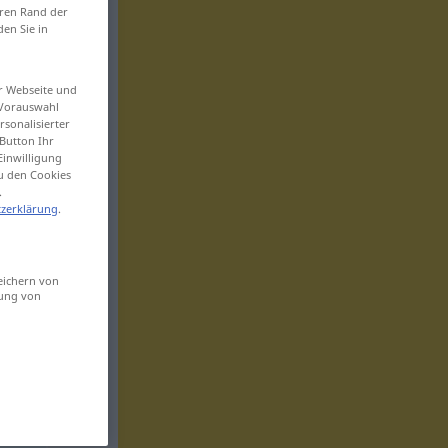
eren Rand der
den Sie in
er Webseite und
 Vorauswahl
sonalisierter
Button Ihr
Einwilligung
zu den Cookies
.
zerklärung
.
eichern von
sung von