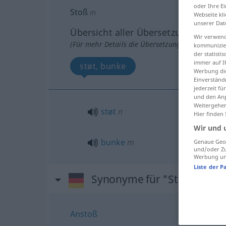
oder Ihre E
Stoß
m
Webseite kli
unserer Dat
Übersicht aller Übersetzungen
Wir verwend
(Für mehr Details die Übersetzung anklicken/an
kommunizier
der statist
immer auf I
støt, bunke
Werbung die
Einverständ
jederzeit f
und den Anp
Weitergehen
støt
n
Hier finden
Wir und 
bunke
m
Genaue Geol
und/oder Zu
Werbung und
Liste der P
Synonyme für "Stoß"
Anstoß