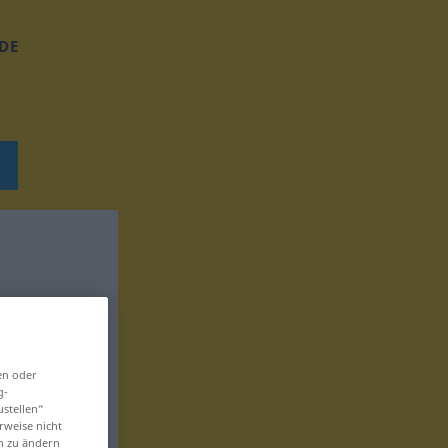
DE
en oder
g-
ustellen“
rweise nicht
en zu ändern