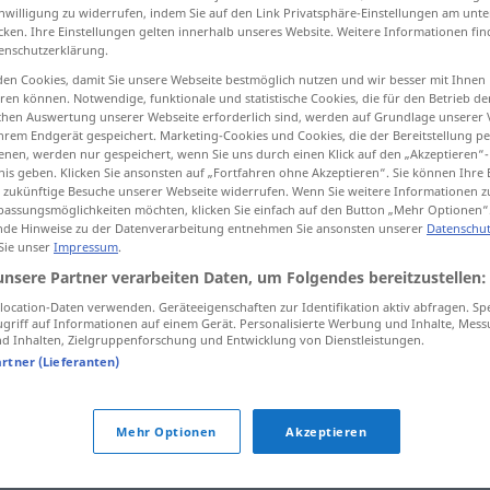
inwilligung zu widerrufen, indem Sie auf den Link Privatsphäre-Einstellungen am unt
cken. Ihre Einstellungen gelten innerhalb unseres Website. Weitere Informationen fin
enschutzerklärung.
en Cookies, damit Sie unsere Webseite bestmöglich nutzen und wir besser mit Ihnen
tippen)
en können. Notwendige, funktionale und statistische Cookies, die für den Betrieb d
ischen Auswertung unserer Webseite erforderlich sind, werden auf Grundlage unserer
hrem Endgerät gespeichert. Marketing-Cookies und Cookies, die der Bereitstellung per
nen, werden nur gespeichert, wenn Sie uns durch einen Klick auf den „Akzeptieren“-
nis geben. Klicken Sie ansonsten auf „Fortfahren ohne Akzeptieren“. Sie können Ihre 
ür zukünftige Besuche unserer Webseite widerrufen. Wenn Sie weitere Informationen 
assungsmöglichkeiten möchten, klicken Sie einfach auf den Button „Mehr Optionen“
de Hinweise zu der Datenverarbeitung entnehmen Sie ansonsten unserer
Datenschut
Stoß
 Sie unser
Impressum
.
unsere Partner verarbeiten Daten, um Folgendes bereitzustellen:
Stoß
Stapel
ocation-Daten verwenden. Geräteeigenschaften zur Identifikation aktiv abfragen. Sp
griff auf Informationen auf einem Gerät. Personalisierte Werbung und Inhalte, Mes
 Inhalten, Zielgruppenforschung und Entwicklung von Dienstleistungen.
artner (Lieferanten)
Mehr Optionen
Akzeptieren