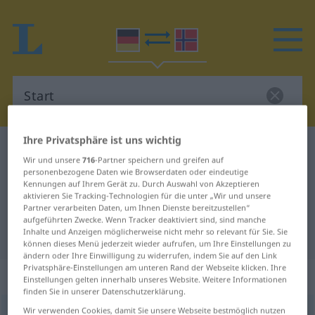
Ihre Privatsphäre ist uns wichtig
Deutsch-Norwegisch Wörterbuch
Start
Wir und unsere
716
-Partner speichern und greifen auf
Deutsch-Norwegisch Übersetzung
personenbezogene Daten wie Browserdaten oder eindeutige
Kennungen auf Ihrem Gerät zu. Durch Auswahl von Akzeptieren
für "Start"
aktivieren Sie Tracking-Technologien für die unter „Wir und unsere
Partner verarbeiten Daten, um Ihnen Dienste bereitzustellen“
aufgeführten Zwecke. Wenn Tracker deaktiviert sind, sind manche
Inhalte und Anzeigen möglicherweise nicht mehr so relevant für Sie. Sie
"Start" Norwegisch Übersetzung
können dieses Menü jederzeit wieder aufrufen, um Ihre Einstellungen zu
ändern oder Ihre Einwilligung zu widerrufen, indem Sie auf den Link
Privatsphäre-Einstellungen am unteren Rand der Webseite klicken. Ihre
„Start“
: Maskulinum
Einstellungen gelten innerhalb unseres Website. Weitere Informationen
finden Sie in unserer Datenschutzerklärung.
Wir verwenden Cookies, damit Sie unsere Webseite bestmöglich nutzen
Start
m