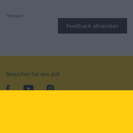
*Pflichtfeld
Feedback absenden
Besuchen Sie uns auf:
facebook
YouTube
Instagram
Langenscheidt