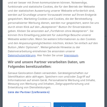
und wir besser mit Ihnen kommunizieren können. Notwendige,
funktionale und statistische Cookies, die für den Betrieb der Webseite
Übersicht aller Übersetzungen
und der statistischen Auswertung unserer Webseite erforderlich sind,
(Für mehr Details die Übersetzung anklicken/antippen)
werden auf Grundlage unserer Vorauswahl immer auf Ihrem Endgerät
gespeichert. Marketing-Cookies und Cookies, die der Bereitstellung
personalisierter Werbung dienen, werden nur gespeichert, wenn Sie uns
start
durch einen Klick auf den „Akzeptieren“-Button Ihr Einverständnis
geben. Klicken Sie ansonsten auf „Fortfahren ohne Akzeptieren“. Sie
können Ihre Einwilligung jederzeit für zukünftige Besuche unserer
Webseite widerrufen. Wenn Sie weitere Informationen zu den Cookies
und den Anpassungsmöglichkeiten möchten, klicken Sie einfach auf den
Button „Mehr Optionen“. Weitergehende Hinweise zu der
start
m
Start
Datenverarbeitung entnehmen Sie ansonsten unserer
Datenschutzerklärung
. Hier finden Sie unser
Impressum
.
Wir und unsere Partner verarbeiten Daten, um
Synonyme für "Start"
Folgendes bereitzustellen:
Genaue Geolocation-Daten verwenden. Geräteeigenschaften zur
Identifikation aktiv abfragen. Speichern von und/oder Zugriff auf
Informationen auf einem Gerät. Personalisierte Werbung und Inhalte,
Beginn
,
Anfang
Messung von Werbung und Inhalten, Zielgruppenforschung und
Entwicklung von Dienstleistungen.
Liste der Partner (Lieferanten)
Abflug