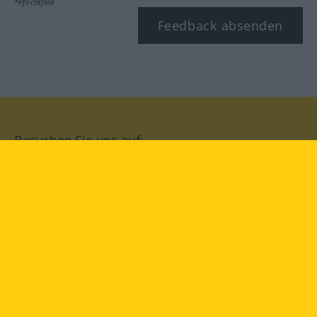
*Pflichtfeld
Feedback absenden
Besuchen Sie uns auf:
facebook
YouTube
Instagram
Langenscheidt
NUTZUNGSBEDINGUNGEN