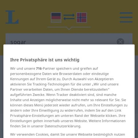
Ihre Privatsphäre ist uns wichtig
Deutsch-Norwegisch Wörterbuch
sogar
Wir und unsere
716
-Partner speichern und greifen auf
Deutsch-Norwegisch Übersetzung
personenbezogene Daten wie Browserdaten oder eindeutige
Kennungen auf Ihrem Gerät zu. Durch Auswahl von Akzeptieren
für "sogar"
aktivieren Sie Tracking-Technologien für die unter „Wir und unsere
Partner verarbeiten Daten, um Ihnen Dienste bereitzustellen“
aufgeführten Zwecke. Wenn Tracker deaktiviert sind, sind manche
Inhalte und Anzeigen möglicherweise nicht mehr so relevant für Sie. Sie
"sogar" Norwegisch Übersetzung
können dieses Menü jederzeit wieder aufrufen, um Ihre Einstellungen zu
ändern oder Ihre Einwilligung zu widerrufen, indem Sie auf den Link
Privatsphäre-Einstellungen am unteren Rand der Webseite klicken. Ihre
„sogar“
Einstellungen gelten innerhalb unseres Website. Weitere Informationen
finden Sie in unserer Datenschutzerklärung.
Wir verwenden Cookies, damit Sie unsere Webseite bestmöglich nutzen
sogar