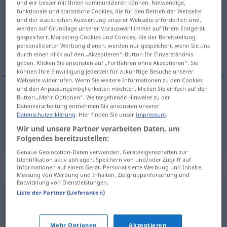
und wir besser mit Ihnen kommunizieren können. Notwendige,
funktionale und statistische Cookies, die für den Betrieb der Webseite
Übersicht aller Übersetzungen
und der statistischen Auswertung unserer Webseite erforderlich sind,
werden auf Grundlage unserer Vorauswahl immer auf Ihrem Endgerät
(Für mehr Details die Übersetzung anklicken/antippen)
gespeichert. Marketing-Cookies und Cookies, die der Bereitstellung
personalisierter Werbung dienen, werden nur gespeichert, wenn Sie uns
til og med, enda, selv
durch einen Klick auf den „Akzeptieren“-Button Ihr Einverständnis
geben. Klicken Sie ansonsten auf „Fortfahren ohne Akzeptieren“. Sie
können Ihre Einwilligung jederzeit für zukünftige Besuche unserer
Webseite widerrufen. Wenn Sie weitere Informationen zu den Cookies
und den Anpassungsmöglichkeiten möchten, klicken Sie einfach auf den
Button „Mehr Optionen“. Weitergehende Hinweise zu der
til
og
med
,
enda
sogar
Datenverarbeitung entnehmen Sie ansonsten unserer
Datenschutzerklärung
. Hier finden Sie unser
Impressum
.
selv
sogar
selbst
Wir und unsere Partner verarbeiten Daten, um
Folgendes bereitzustellen:
Genaue Geolocation-Daten verwenden. Geräteeigenschaften zur
Identifikation aktiv abfragen. Speichern von und/oder Zugriff auf
Synonyme für "sogar"
Informationen auf einem Gerät. Personalisierte Werbung und Inhalte,
Messung von Werbung und Inhalten, Zielgruppenforschung und
Entwicklung von Dienstleistungen.
Liste der Partner (Lieferanten)
selbst
,
auch
© OpenThesaurus.de
Mehr Optionen
Akzeptieren