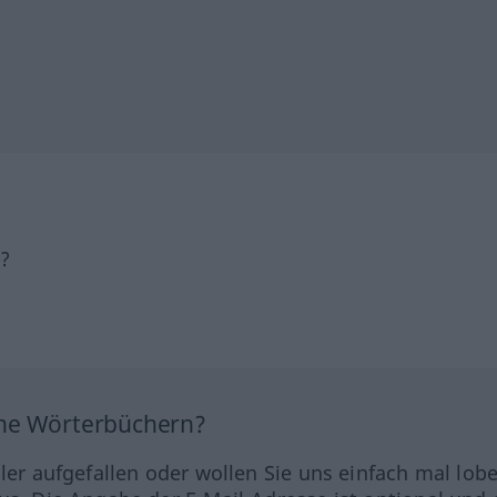
h?
ine Wörterbüchern?
hler aufgefallen oder wollen Sie uns einfach mal lob