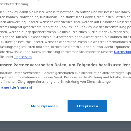
enschutzerklärung.
en Cookies, damit Sie unsere Webseite bestmöglich nutzen und wir besser mit Ihnen
en können. Notwendige, funktionale und statistische Cookies, die für den Betrieb d
ischen Auswertung unserer Webseite erforderlich sind, werden auf Grundlage unserer
tippen)
hrem Endgerät gespeichert. Marketing-Cookies und Cookies, die der Bereitstellung per
nen, werden nur gespeichert, wenn Sie uns durch einen Klick auf den „Akzeptieren“-
nis geben. Klicken Sie ansonsten auf „Fortfahren ohne Akzeptieren“. Sie können Ihre 
ür zukünftige Besuche unserer Webseite widerrufen. Wenn Sie weitere Informationen 
assungsmöglichkeiten möchten, klicken Sie einfach auf den Button „Mehr Optionen“
de Hinweise zu der Datenverarbeitung entnehmen Sie ansonsten unserer
Datenschut
 Sie unser
Impressum
.
Skipiste
unsere Partner verarbeiten Daten, um Folgendes bereitzustellen:
ocation-Daten verwenden. Geräteeigenschaften zur Identifikation aktiv abfragen. Sp
griff auf Informationen auf einem Gerät. Personalisierte Werbung und Inhalte, Mes
 Inhalten, Zielgruppenforschung und Entwicklung von Dienstleistungen.
artner (Lieferanten)
Mehr Optionen
Akzeptieren