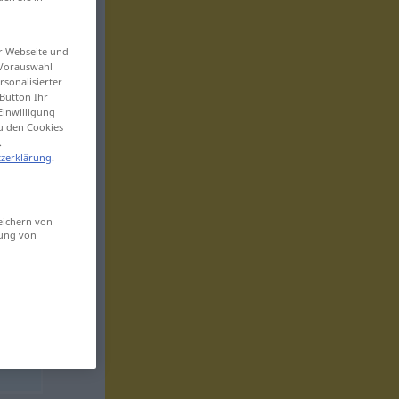
er Webseite und
 Vorauswahl
sonalisierter
Button Ihr
Einwilligung
zu den Cookies
.
zerklärung
.
eichern von
sung von