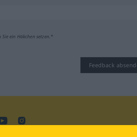
m Sie ein Häkchen setzen.*
Feedback absend
ook
YouTube
Instagram