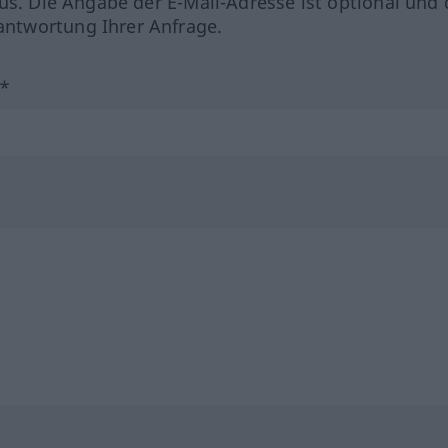
us. Die Angabe der E-Mail-Adresse ist optional und 
ntwortung Ihrer Anfrage.
?*