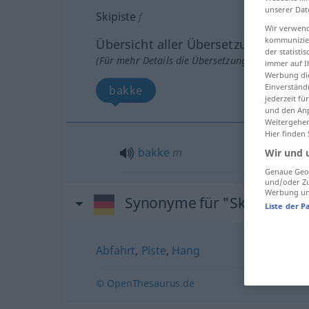
unserer Dat
Skipiste
f
Wir verwend
kommunizier
Übersicht aller Übersetzungen
der statist
(Für mehr Details die Übersetzung anklicken/an
immer auf I
Werbung die
Einverständ
bakke
jederzeit f
und den Anp
Weitergehen
Hier finden
bakke
m
Wir und 
Genaue Geol
und/oder Zu
Werbung und
Synonyme für "Skipiste"
Liste der P
Abfahrt
,
Piste
,
Hang
© OpenThesaurus.de