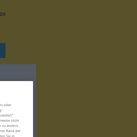
DE
en oder
g-
ustellen“
rweise nicht
en zu ändern
eren Rand der
den Sie in