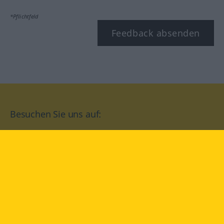
*Pflichtfeld
Feedback absenden
Besuchen Sie uns auf:
facebook
YouTube
Instagram
Langenscheidt