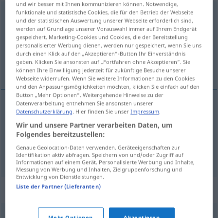
und wir besser mit Ihnen kommunizieren können. Notwendige,
funktionale und statistische Cookies, die für den Betrieb der Webseite
schleudern
v/t
und der statistischen Auswertung unserer Webseite erforderlich sind,
werden auf Grundlage unserer Vorauswahl immer auf Ihrem Endgerät
Übersicht aller Übersetzungen
gespeichert. Marketing-Cookies und Cookies, die der Bereitstellung
(Für mehr Details die Übersetzung anklicken/antippen)
personalisierter Werbung dienen, werden nur gespeichert, wenn Sie uns
durch einen Klick auf den „Akzeptieren“-Button Ihr Einverständnis
geben. Klicken Sie ansonsten auf „Fortfahren ohne Akzeptieren“. Sie
slenge, sentrifugere
können Ihre Einwilligung jederzeit für zukünftige Besuche unserer
Webseite widerrufen. Wenn Sie weitere Informationen zu den Cookies
und den Anpassungsmöglichkeiten möchten, klicken Sie einfach auf den
Button „Mehr Optionen“. Weitergehende Hinweise zu der
Datenverarbeitung entnehmen Sie ansonsten unserer
Datenschutzerklärung
. Hier finden Sie unser
Impressum
.
slenge
schleudern
Wir und unsere Partner verarbeiten Daten, um
Folgendes bereitzustellen:
sentrifugere
schleudern
Genaue Geolocation-Daten verwenden. Geräteeigenschaften zur
Identifikation aktiv abfragen. Speichern von und/oder Zugriff auf
Informationen auf einem Gerät. Personalisierte Werbung und Inhalte,
Messung von Werbung und Inhalten, Zielgruppenforschung und
Entwicklung von Dienstleistungen.
Liste der Partner (Lieferanten)
Synonyme für "schleudern"
Mehr Optionen
Akzeptieren