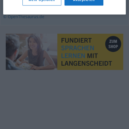
werfen
,
feuern (ugs.)
© OpenThesaurus.de